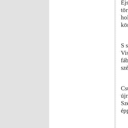
Éj
tör
hol
kö
S 
Vi
fáb
szé
Cs
újr
Sz
ép