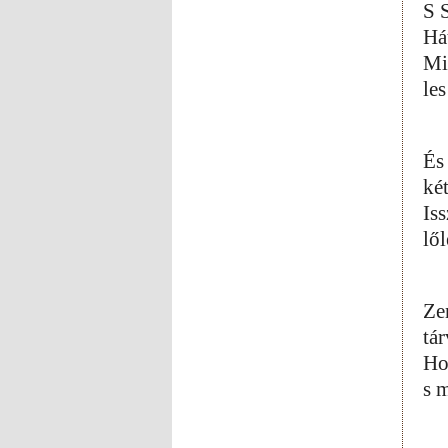
S 
Há
Mi
les
És
ké
Is
lől
Ze
tár
Ho
s 