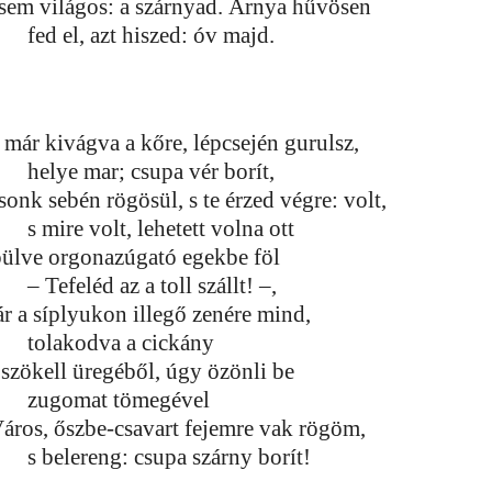
 sem világos: a szárnyad. Árnya hűvösen
fed el, azt hiszed: óv majd.
 már kivágva a kőre, lépcsején gurulsz,
helye mar; csupa vér borít,
sonk sebén rögösül, s te érzed végre: volt,
s mire volt, lehetett volna ott
pülve orgonazúgató egekbe föl
– Tefeléd az a toll szállt! –,
ár a síplyukon illegő zenére mind,
tolakodva a cickány
őszökell üregéből, úgy özönli be
zugomat tömegével
Város, őszbe-csavart fejemre vak rögöm,
s belereng: csupa szárny borít!