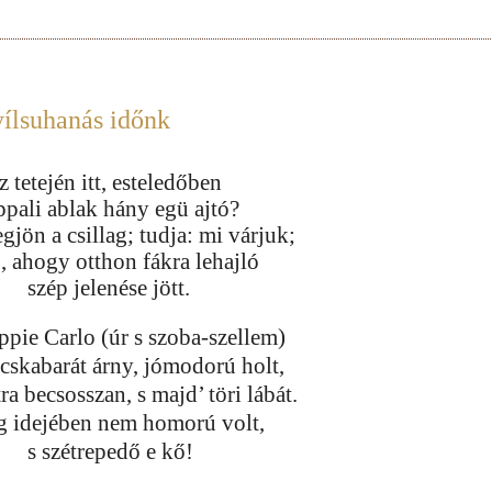
ílsuhanás időnk
 tetején itt, esteledőben
ppali ablak hány egü ajtó?
gjön a csillag; tudja: mi várjuk;
p, ahogy otthon fákra lehajló
szép jelenése jött.
ppie Carlo (úr s szoba-szellem)
cskabarát árny, jómodorú holt,
ra becsosszan, s majd’ töri lábát.
g idejében nem homorú volt,
s szétrepedő e kő!