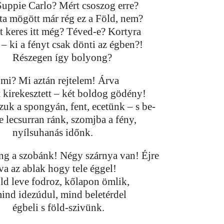
Suppie Carlo? Mért csoszog erre?
ta mögött már rég ez a Föld, nem?
t keres itt még? Téved-e? Kortyra
 – ki a fényt csak dönti az égben?!
Részegen így bolyong?
 mi? Mi aztán rejtelem! Árva
t kirekesztett – két boldog gödény!
szuk a spongyán, fent, ecetünk – s be-
e lecsurran ránk, szomjba a fény,
nyílsuhanás időnk.
ng a szobánk! Négy szárnya van! Éjre
va az ablak hogy tele éggel!
ld leve fodroz, kőlapon ömlik,
mind idezúdul, mind beletérdel
égbeli s föld-szivünk.