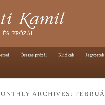
tent
ontent
ersei
Összes prózái
Kritikák
Jegyzetek
ONTHLY ARCHIVES:
FEBRUÁ