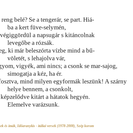
reng belé? Se a tengerár, se part. Hiá-
ba a kert füve-selymén,
 végiggördül a napsugár s kitáncolnak
levegőbe a rózsák.
eg, ki már beleszórta vízbe mind a bű-
völetét, s lehajolva vár,
gyom, vigyék, ami nincs; a csonk se mar-sajog,
simogatja a kéz, ha ér.
fosztva, mind milyen egyformák leszünk! A szárny
helye bennem, a csonkolt,
a képzelődve kitárt a hátatok hegyén.
Elemelve varázsunk.
ek és imák
,
Időaranylás - itáliai versek (1978-2008)
,
Szép korom