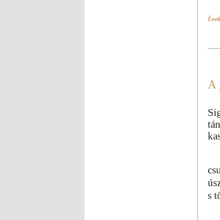
Ének
A 
Si
tá
kas
cs
ús
s 