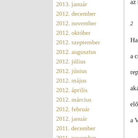
az
2013. január
2012. december
2012. november
2
2012. október
Ha
2012. szeptember
2012. augusztus
a c
2012. július
2012. június
re
2012. május
ak
2012. április
2012. március
el
2012. február
2012. január
a 
2011. december
2011. november