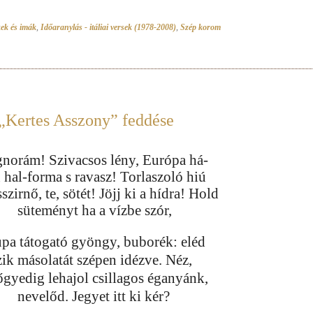
ek és imák
,
Időaranylás - itáliai versek (1978-2008)
,
Szép korom
„Kertes Asszony” feddése
gnorám! Szivacsos lény, Európa há-
n hal-forma s ravasz! Torlaszoló hiú
szirnő, te, sötét! Jöjj ki a hídra! Hold
süteményt ha a vízbe szór,
upa tátogató gyöngy, buborék: eléd
zik másolatát szépen idézve. Néz,
tőgyedig lehajol csillagos éganyánk,
nevelőd. Jegyet itt ki kér?