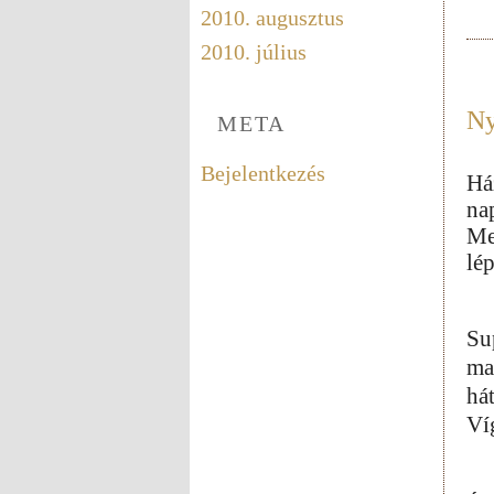
2010. augusztus
2010. július
Ny
META
Bejelentkezés
Ház
na
Me
lé
Su
ma
hát
Ví