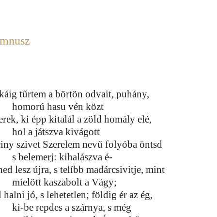
mnusz
káig tűrtem a börtön odvait, puhány,
homorú hasu vén közt
rek, ki épp kitalál a zöld homály elé,
hol a játszva kivágott
ciny szivet Szerelem nevű folyóba öntsd
s belemerj: kihalászva é-
ed lesz újra, s telíbb madárcsivitje, mint
mielőtt kaszabolt a Vágy;
 halni jó, s lehetetlen; földig ér az ég,
ki-be repdes a szárnya, s még