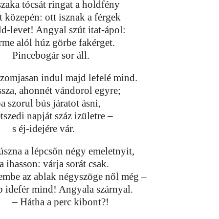
szaka tócsát ringat a holdfény
t közepén: ott isznak a férgek
d-levet! Angyal szút itat-ápol:
rme alól húz görbe fakérget.
Pincebogár sor áll.
szomjasan indul majd lefelé mind.
ssza, ahonnét vándorol egyre;
a szorul bús járatot ásni,
tszedi napját száz izületre –
s éj-idejére vár.
úszna a lépcsőn négy emeletnyit,
a ihasson: várja sorát csak.
embe az ablak négyszöge nől még –
p idefér mind! Angyala szárnyal.
– Hátha a perc kibont?!