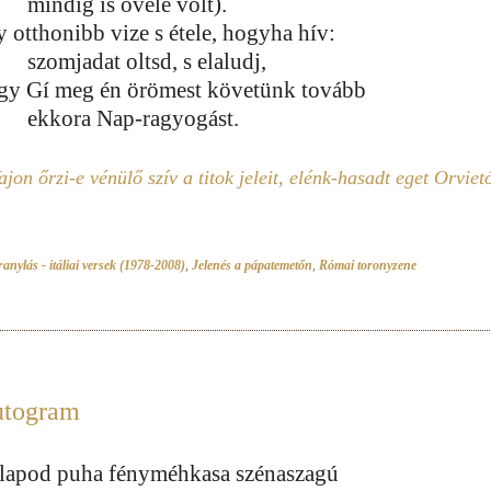
mindig is ővele volt).
y otthonibb vize s étele, hogyha hív:
szomjadat oltsd, s elaludj,
gy Gí meg én örömest követünk tovább
ekkora Nap-ragyogást.
ajon őrzi-e vénülő szív a titok jeleit, elénk-hasadt eget Orvietó
anylás - itáliai versek (1978-2008)
,
Jelenés a pápatemetőn
,
Római toronyzene
togram
lapod puha fényméhkasa szénaszagú