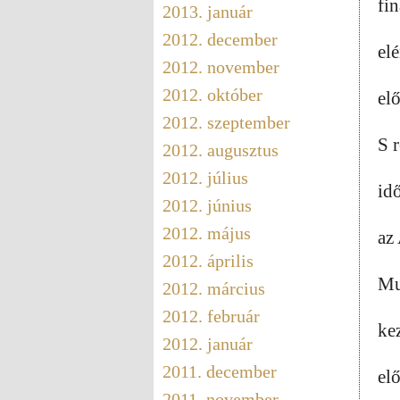
fi
2013. január
2012. december
el
2012. november
2012. október
el
2012. szeptember
S 
2012. augusztus
2012. július
idő
2012. június
2012. május
az
2012. április
Mu
2012. március
2012. február
ke
2012. január
2011. december
el
2011. november