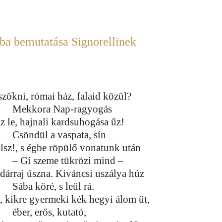
ba bemutatása Signorellinek
szökni, római ház, falaid közül?
Mekkora Nap-ragyogás
áz le, hajnali kardsuhogása űz!
Csöndül a vaspata, sín
alsz!, s égbe röpülő vonatunk után
– Gí szeme tükrözi mind –
dárraj úszna. Kiváncsi uszálya húz
Sába köré, s leül rá.
, kikre gyermeki kék hegyi álom üt,
éber, erős, kutató,