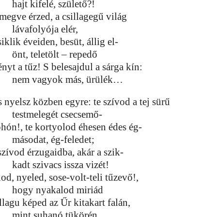
hajt kifelé, születő?!
megve érzed, a csillagegű világ
lávafolyója elér,
iklik éveiden, besüt, állig el-
önt, teletölt – repedő
nyt a tűz! S belesajdul a sárga kín:
nem vagyok más, ürülék…
 nyelsz közben egyre: te szívod a tej sürű
testmelegét csecsemő-
hón!, te kortyolod éhesen édes ég-
másodat, ég-feledet;
szívod érzugaidba, akár a szik-
kadt szivacs issza vizét!
od, nyeled, sose-volt-teli tűzevő!,
hogy nyakalod miriád
llagu képed az Űr kitakart falán,
mint suhanó tükörén.