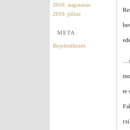
2010. augusztus
Re
2010. július
bes
META
edé
Bejelentkezés
…s
mo
te 
Fal
csi