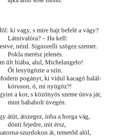
ajka amit sose mond.
ől: ki vagy, s mire hajt befelé a vágy?
Látnivalóra? – Ha kell:
estve, nézd. Signorelli szögez szemet.
Pokla merész jelenés.
m ült hiába, alul, Michelangelo!
Őt lenyügözte a szín.
Modern pogányt, ki vidul kacagó halál-
kóruson, ó, mi nyügöz?!
gyint a kor, s közönyös szeme únva jár,
mint bababolt üvegén.
gy átüt, átszegez, ínba a horga vág,
dönti fejedre, mit érsz,
csatorna-szurdokon át, temetőd alól,