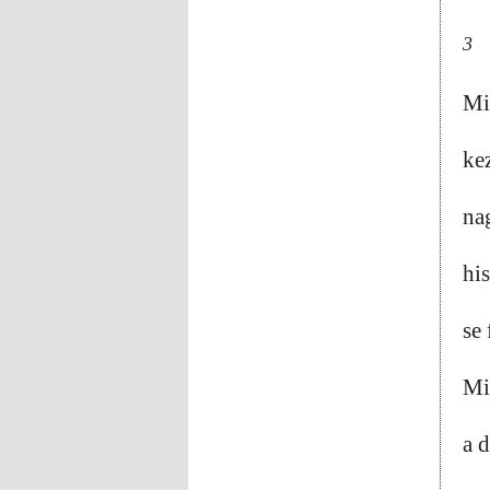
3
Mi
ke
nag
hi
se 
Mi
a 