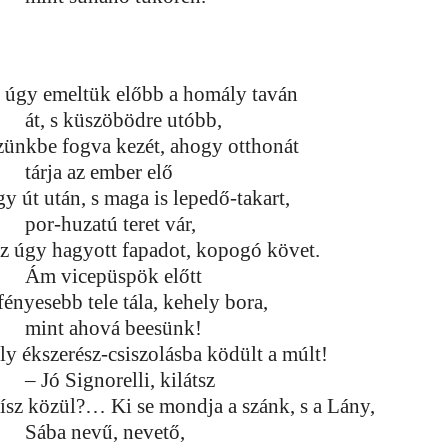
 úgy emeltük előbb a homály taván
át, s küszöbödre utóbb,
zünkbe fogva kezét, ahogy otthonát
tárja az ember elő
y út után, s maga is lepedő-takart,
por-huzatú teret vár,
sz úgy hagyott fapadot, kopogó követ.
Ám vicepüspök előtt
fényesebb tele tála, kehely bora,
mint ahová beesünk!
ly ékszerész-csiszolásba ködült a múlt!
– Jó Signorelli, kilátsz
dísz közül?… Ki se mondja a szánk, s a Lány,
Sába nevű, nevető,