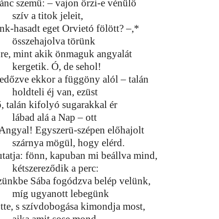
nánc szemű: – vajon őrzi-e vénülő
szív a titok jeleit,
énk-hasadt eget Orvietó fölött? –,*
összehajolva törünk
őre, mint akik önmaguk angyalát
kergetik. Ó, de sehol!
redőzve ekkor a függöny alól – talán
holdteli éj van, ezüst
, talán kifolyó sugarakkal ér
lábad alá a Nap – ott
 Angyal! Egyszerü-szépen előhajolt
szárnya mögül, hogy elérd.
tatja: fönn, kapuban mi beállva mind,
kétszereződik a perc:
zünkbe Sába fogódzva belép velünk,
míg ugyanott lebegünk
őtte, s szívdobogása kimondja most,