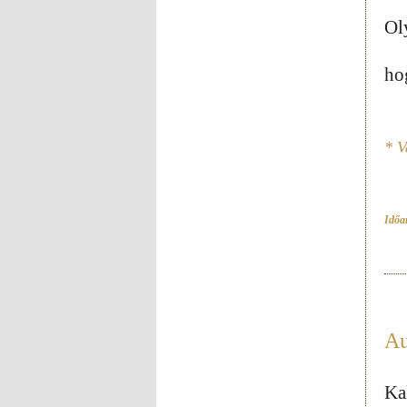
Ol
ho
* V
Időar
Au
Ka