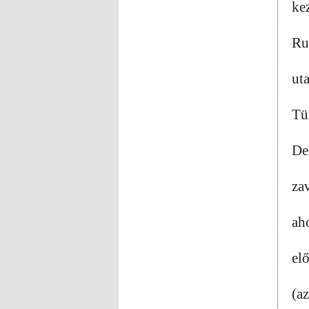
ke
Ru
uta
Tü
De
za
ah
elő
(az