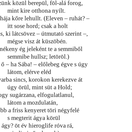
zünk közül berepül, föl-alá forog,
mint kire otthona nyílt.
hája kőre lehullt. (Eleven – ruhát? –
itt sose hord; csak a holt
s, ki látcsövez – útmutató szerint –,
mégse visz át küszöbén.
nékeny ég jeleként te a semmiből
semmibe hullsz; letöröl.)
 ő – ha Sába! – előlebeg égve s úgy
látom, elérve eléd
varba sincs, korokon kerekezve át
úgy örül, mint süt a Hold;
ogy sugárzana, elfogulatlanul,
látom a mozdulatán,
bb a friss kenyeret töri négyfelé
s megterit ágya körül
 ágy? öt év hieroglife róva rá,