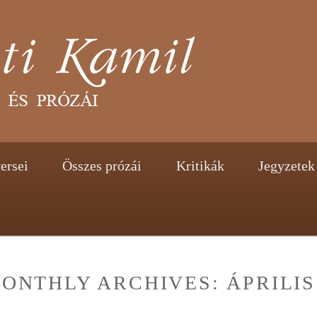
tent
ontent
ersei
Összes prózái
Kritikák
Jegyzetek
ONTHLY ARCHIVES:
ÁPRILIS