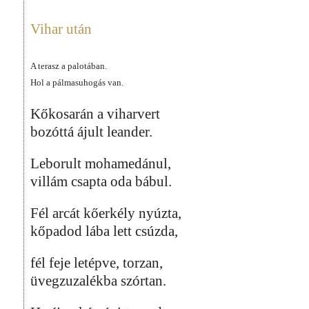
Vihar után
A terasz a palotában.
Hol a pálmasuhogás van.
Kőkosarán a viharvert
bozóttá ájult leander.
Leborult mohamedánul,
villám csapta oda bábul.
Fél arcát kőerkély nyúzta,
kőpadod lába lett csúzda,
fél feje letépve, torzan,
üvegzuzalékba szórtan.