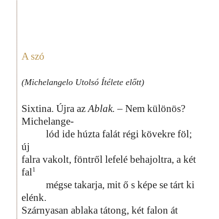
A szó
(Michelangelo Utolsó Ítélete előtt)
Sixtina. Újra az
Ablak.
– Nem különös?
Michelange-
lód ide húzta falát régi kövekre föl;
új
falra vakolt, föntről lefelé behajoltra, a két
1
fal
mégse takarja, mit ő s képe se tárt ki
elénk.
Szárnyasan ablaka tátong, két falon át