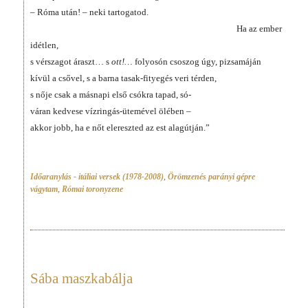
– Róma után! – neki tartogatod.
Ha az ember
idétlen,
s vérszagot áraszt… s
ott!…
folyosón csoszog úgy, pizsamáján
kívül a csővel, s a barna tasak-fityegés veri térden,
s nője csak a másnapi első csókra tapad, só-
váran kedvese vízringás-ütemével ölében –
akkor jobb, ha e nőt elereszted az est alagútján.”
Időaranylás - itáliai versek (1978-2008)
,
Örömzenés parányi gépre
vágytam
,
Római toronyzene
Sába maszkabálja