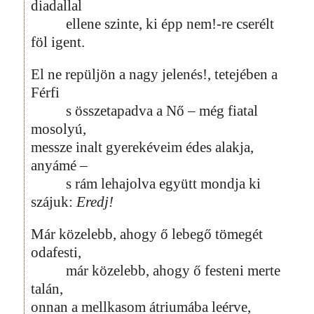
diadallal
ellene szinte, ki épp nem!-re cserélt
föl igent.
El ne repüljön a nagy jelenés!, tetejében a
Férfi
s összetapadva a Nő – még fiatal
mosolyú,
messze inalt gyerekéveim édes alakja,
anyámé –
s rám lehajolva együtt mondja ki
szájuk:
Eredj!
Már közelebb, ahogy ő lebegő tömegét
odafesti,
már közelebb, ahogy ő festeni merte
talán,
onnan a mellkasom átriumába leérve,