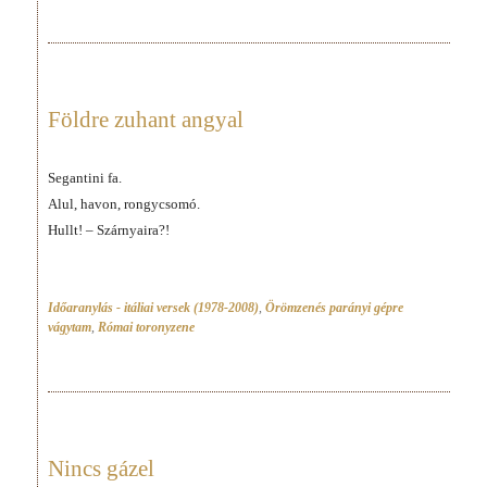
Földre zuhant angyal
Segantini fa.
Alul, havon, rongycsomó.
Hullt! – Szárnyaira?!
Időaranylás - itáliai versek (1978-2008)
,
Örömzenés parányi gépre
vágytam
,
Római toronyzene
Nincs gázel