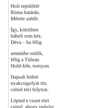
Holt repülőtér
Róma határán.
Mérete szédít.
Így, kiürülten
bábeli rom lett;
Déva – ha félig
semmibe omlik,
félig a Túlnan
Hold-fele, tornyon.
Hajnali hóhér
nyakcsigolyát tör,
csönd töri folyton.
Lépted e csont-tört
csönd, ahogy indulsz