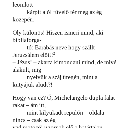
leomlott
kárpit alól füvelő tér meg az ég
közepén.
Oly különös! Hiszen ismeri mind, aki
bibliaforga-
tó: Barabás neve hogy szállt
2
Jeruzsálem előtt!
– Jézus! – akarta kimondani mind, de mivé
alakult, míg
nyelvük a száj üregén, mint a
kutyájuk aludt?!
Hogy van ez? Ő, Michelangelo dupla falat
rakat – ám itt,
mint kilyukadt repülőn – oldala
nincs – csak az ég
vad motozói ugornak elő a határtalan