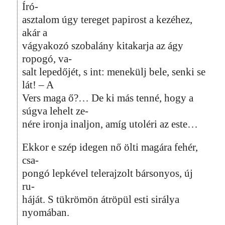
Író-
asztalom úgy tereget papirost a kezéhez,
akár a
vágyakozó szobalány kitakarja az ágy
ropogó, va-
salt lepedőjét, s int: menekülj bele, senki se
lát! – A
Vers maga ő?… De ki más tenné, hogy a
súgva lehelt ze-
nére ironja inaljon, amíg utoléri az este…
Ekkor e szép idegen nő ölti magára fehér,
csa-
pongó lepkével telerajzolt bársonyos, új
ru-
háját. S tükrömön átröpül esti sirálya
nyomában.