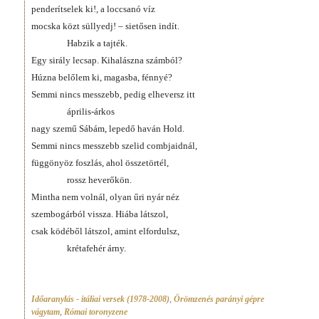
penderítselek ki!, a loccsanó víz
mocska közt süllyedj! – sietősen indít.
Habzik a tajték.
Egy sirály lecsap. Kihalászna számból?
Húzna belőlem ki, magasba, fénnyé?
Semmi nincs messzebb, pedig elheversz itt
április-árkos
nagy szemű Sábám, lepedő haván Hold.
Semmi nincs messzebb szelid combjaidnál,
függönyöz foszlás, ahol összetörtél,
rossz heverőkön.
Mintha nem volnál, olyan űri nyár néz
szembogárból vissza. Hiába látszol,
csak ködéből látszol, amint elfordulsz,
krétafehér árny.
Időaranylás - itáliai versek (1978-2008)
,
Örömzenés parányi gépre
vágytam
,
Római toronyzene