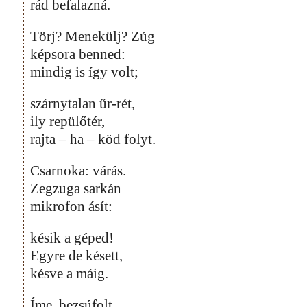
rád befalazná.
Törj? Menekülj? Zúg
képsora benned:
mindig is így volt;
szárnytalan űr-rét,
ily repülőtér,
rajta – ha – köd folyt.
Csarnoka: várás.
Zegzuga sarkán
mikrofon ásít:
késik a géped!
Egyre de késett,
késve a máig.
Íme, bezsúfolt