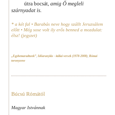
útra bocsát,
amig Ő megleli
szárnyadat is.
* a két fal • Barabás neve hogy szállt Jeruzsálem
előtt • Még sose volt ily erős benned a mozdulat:
élsz! (jegyzet)
„Egybemaradtunk”
,
Időaranylás - itáliai versek (1978-2008)
,
Római
toronyzene
Búcsú Rómától
Magyar Istvánnak