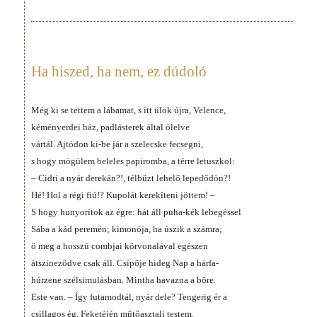
Ha hiszed, ha nem, ez dúdoló
Még ki se tettem a lábamat, s itt ülök újra, Velence,
kéményerdei ház, padlásterek által ölelve
vártál. Ajtódon ki-be jár a szelecske fecsegni,
s hogy mögülem beleles papiromba, a térre letuszkol:
– Cidri a nyár derekán?!, télbűzt lehelő lepedődön?!
Hé! Hol a régi fiú!? Kupolát kerekíteni jöttem! –
S hogy hunyorítok az égre: hát áll puha-kék lebegéssel
Sába a kád peremén; kimonója, ha úszik a számra;
ő meg a hosszú combjai körvonalával egészen
átszineződve csak áll. Csípője hideg Nap a hárfa-
húrzene szélsimulásban. Mintha havazna a bőre.
Este van. – Így futamodtál, nyár dele? Tengerig ér a
csillagos ég. Feketéjén műtőasztali testem.