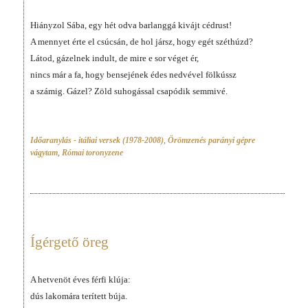
Hiányzol Sába, egy hét odva barlanggá kivájt cédrust!
A mennyet érte el csúcsán, de hol jársz, hogy egét széthúzd?
Látod, gázelnek indult, de mire e sor véget ér,
nincs már a fa, hogy bensejének édes nedvével fölkússz
a számig. Gázel? Zöld suhogással csapódik semmivé.
Időaranylás - itáliai versek (1978-2008)
,
Örömzenés parányi gépre
vágytam
,
Római toronyzene
Ígérgető öreg
A hetvenöt éves férfi klúja:
dús lakomára terített búja.