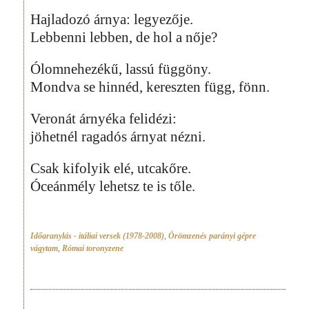
Hajladozó árnya: legyezője.
Lebbenni lebben, de hol a nője?
Ólomnehezékű, lassú függöny.
Mondva se hinnéd, kereszten függ, fönn.
Veronát árnyéka felidézi:
jöhetnél ragadós árnyat nézni.
Csak kifolyik elé, utcakőre.
Óceánmély lehetsz te is tőle.
Időaranylás - itáliai versek (1978-2008)
,
Örömzenés parányi gépre
vágytam
,
Római toronyzene