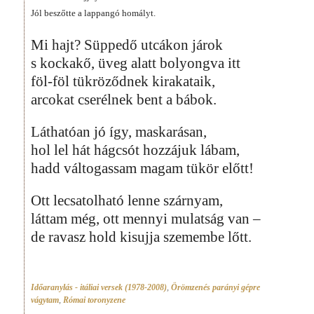
Jól beszőtte a lappangó homályt.
Mi hajt? Süppedő utcákon járok
s kockakő, üveg alatt bolyongva itt
föl-föl tükröződnek kirakataik,
arcokat cserélnek bent a bábok.
Láthatóan jó így, maskarásan,
hol lel hát hágcsót hozzájuk lábam,
hadd váltogassam magam tükör előtt!
Ott lecsatolható lenne szárnyam,
láttam még, ott mennyi mulatság van –
de ravasz hold kisujja szemembe lőtt.
Időaranylás - itáliai versek (1978-2008)
,
Örömzenés parányi gépre
vágytam
,
Római toronyzene