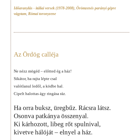
Időaranylás - itáliai versek (1978-2008)
,
Örömzenés parányi gépre
vágytam
,
Római toronyzene
Az Ördög calléja
Ne nézz mögéd – előtted ég a ház!
Sikátor, ha rajta lépte csal
valótlanul ledől, a ködbe hal.
Cipelt halottas ágy ringása ráz.
Ha orra buksz, üregbűz. Rácsra látsz.
Osonva patkánya összenyal.
Ki kárhozott, libeg rőt spulnival,
kivetve hálóját – elnyel a ház.