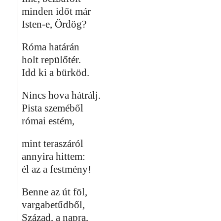
minden időt már
Isten-e, Ördög?
Róma határán
holt repülőtér.
Idd ki a bürköd.
Nincs hova hátrálj.
Pista szeméből
római estém,
mint teraszáról
annyira hittem:
él az a festmény!
Benne az út föl,
vargabetűdből,
Század, a napra,