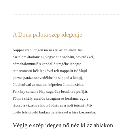
A Dona palota szép idegenje
Nappal szép idegen nő néz ki az ablakon. Író-
asztalom átadom: ej, vegye át a szobám, heverőkkel,
párnahalommal! A kandalló üregébe lebegte-
tett szomorú-kék lepkével teli nappalit is! Majd
perzsa parázs-szövedékbe ha süpped a lábujj,
ő beleolvad az oszlani képtelen álmodozásba.
Patkány surran a Nap sugarába bemártva pofáját.
Fönn a sirály eszelős kacagása se foszlana: egyre
rácsap a vízre, s a híd hüvösében a holt tetemét Mi-
chéle felé cipelő bárkán belefészkel a friss koszorúba.
Végig e szép idegen nő néz ki az ablakon.