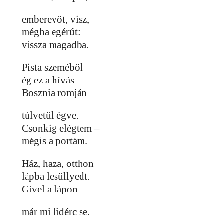
emberevőt, visz,
mégha egérút:
vissza magadba.
Pista szeméből
ég ez a hívás.
Bosznia romján
túlvetül égve.
Csonkig elégtem –
mégis a portám.
Ház, haza, otthon
lápba lesüllyedt.
Gível a lápon
már mi lidérc se.