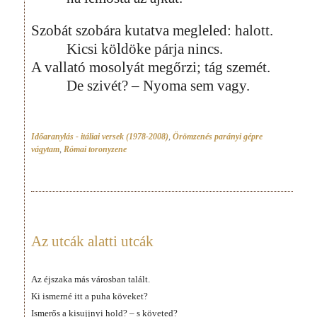
Szobát szobára kutatva megleled: halott.
Kicsi köldöke párja nincs.
A vallató mosolyát megőrzi; tág szemét.
De szivét? – Nyoma sem vagy.
Időaranylás - itáliai versek (1978-2008)
,
Örömzenés parányi gépre
vágytam
,
Római toronyzene
Az utcák alatti utcák
Az éjszaka más városban talált.
Ki ismerné itt a puha köveket?
Ismerős a kisujjnyi hold? – s követed?