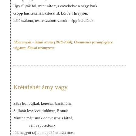
Úgy fújták föl, mint sátort, s cövekelve a négy lyuk
csöpp hasítékánál, kifeszítik körbe. Ha éj jön,
hálózsákom, testre szabott vacok – épp beleférek.
Időaranylás - itáliai versek (1978-2008)
,
Örömzenés parányi gépre
vágytam
,
Római toronyzene
Krétafehér árny vagy
Sába hol bujkál, keresem barátnőm.
S illatát leszívva tüdőmre, Rómát.
Mintha májusunk odaveszne s látná,
vén vaporettónk
lök nagyot rajtam: epekőm után most