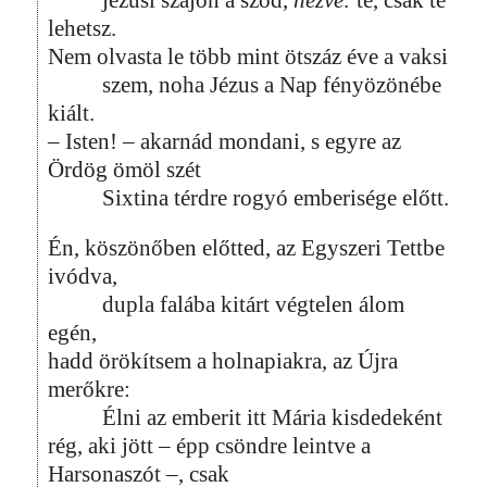
jézusi szájon a szód,
nézve:
te, csak te
lehetsz.
Nem olvasta le több mint ötszáz éve a vaksi
szem, noha Jézus a Nap fényözönébe
kiált.
– Isten! – akarnád mondani, s egyre az
Ördög ömöl szét
Sixtina térdre rogyó emberisége előtt.
Én, köszönőben előtted, az Egyszeri Tettbe
ivódva,
dupla falába kitárt végtelen álom
egén,
hadd örökítsem a holnapiakra, az Újra
merőkre:
Élni az emberit itt Mária kisdedeként
rég, aki jött – épp csöndre leintve a
Harsonaszót –, csak