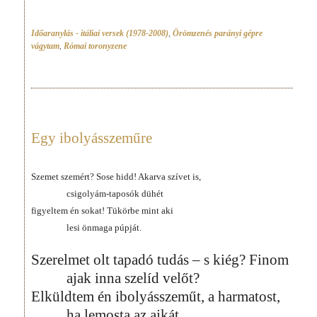
Időaranylás - itáliai versek (1978-2008)
,
Örömzenés parányi gépre
vágytam
,
Római toronyzene
Egy ibolyásszeműre
Szemet szemért? Sose hidd! Akarva szívet is,
csigolyám-taposók dühét
figyeltem én sokat! Tükörbe mint aki
lesi önmaga púpját.
Szerelmet olt tapadó tudás – s kiég? Finom
ajak inna szelíd velőt?
Elküldtem én ibolyásszeműt, a harmatost,
ha lemosta az ajkát.