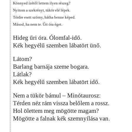
Könnyed ízétől lettem ilyen részeg?
Nyitom a szekrényt, tükör elé lépek.
Térdre esett szörny, hátha benne képed.
Másod, ha nem te. Űri óra éget.
Hideg űri óra. Ólomfal-idő.
Kék hegyélű szemben lábatört ünő.
Látom?
Barlang barnája szeme bogara.
Látlak?
Kék hegyélű szemben lábatört idő.
Nem a tükör bámul – Minótaurosz:
Térden néz rám vissza belőlem a rossz.
Hol ölettem meg mögötte magam?
Mögötte a falnak kék szemnyílása van.