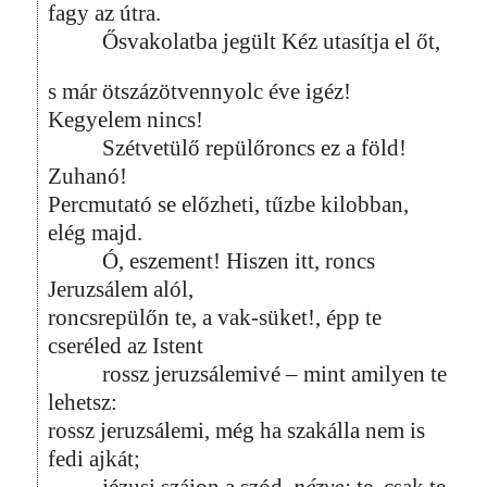
fagy az útra.
Ősvakolatba jegült Kéz utasítja el őt,
s már ötszázötvennyolc éve igéz!
Kegyelem nincs!
Szétvetülő repülőroncs ez a föld!
Zuhanó!
Percmutató se előzheti, tűzbe kilobban,
elég majd.
Ó, eszement! Hiszen itt, roncs
Jeruzsálem alól,
roncsrepülőn te, a vak-süket!, épp te
cseréled az Istent
rossz jeruzsálemivé – mint amilyen te
lehetsz:
rossz jeruzsálemi, még ha szakálla nem is
fedi ajkát;