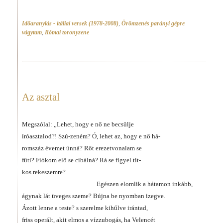
Időaranylás - itáliai versek (1978-2008)
,
Örömzenés parányi gépre
vágytam
,
Római toronyzene
Az asztal
Megszólal: „Lehet, hogy e nő ne becsülje
íróasztalod?! Szú-zeném? Ó, lehet az, hogy e nő há-
romszáz évemet únná? Rőt erezetvonalam se
fűti? Fiókom elő se cibálná? Rá se figyel tit-
kos rekeszemre?
Egészen elomlik a hátamon inkább,
ágynak lát üveges szeme? Bújna be nyomban izegve.
Ázott lenne a teste? s szerelme kihűlve irántad,
friss operált, akit elmos a vízzubogás, ha Velencét