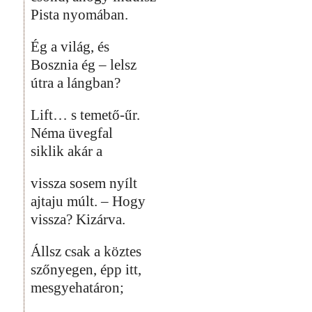
Pista nyomában.
Ég a világ, és
Bosznia ég – lelsz
útra a lángban?
Lift… s temető-űr.
Néma üvegfal
siklik akár a
vissza sosem nyílt
ajtaju múlt. – Hogy
vissza? Kizárva.
Állsz csak a köztes
szőnyegen, épp itt,
mesgyehatáron;