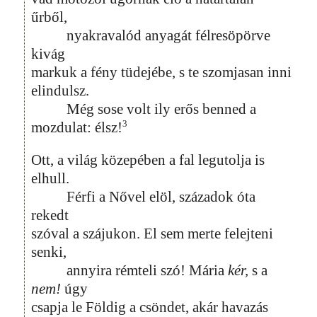
űrből,
nyakravalód anyagát félresöpörve
kivág
markuk a fény tüdejébe, s te szomjasan inni
elindulsz.
Még sose volt ily erős benned a
3
mozdulat: élsz!
Ott, a világ közepében a fal legutolja is
elhull.
Férfi a Nővel elöl, századok óta
rekedt
szóval a szájukon. El sem merte felejteni
senki,
annyira rémteli szó! Mária
kér,
s a
nem!
úgy
csapja le Földig a csöndet, akár havazás