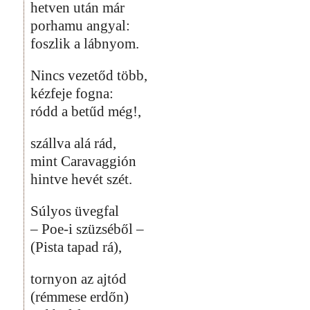
hetven után már
porhamu angyal:
foszlik a lábnyom.
Nincs vezetőd több,
kézfeje fogna:
ródd a betűd még!,
szállva alá rád,
mint Caravaggión
hintve hevét szét.
Súlyos üvegfal
– Poe-i szüzséből –
(Pista tapad rá),
tornyon az ajtód
(rémmese erdőn)