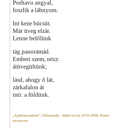
Porhavu angyal,
foszlik a lábnyom.
Int keze búcsút.
Már üveg elzár.
Lenne belőlünk
tág panorámád.
Emberi szem, nézz:
átüvegültünk;
lásd, ahogy ő lát,
zárkafalon át
inti: a földünk.
„Egybemaradtunk”
,
Időaranylás - itáliai versek (1978-2008)
,
Római
toronyzene