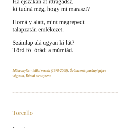
Ha éjszakán át ittragadsz,
ki tudná még, hogy mi maraszt?
Homály alatt, mint megrepedt
talapzatán emlékezet.
Számlap alá ugyan ki lát?
Törd föl órád: a múmiád.
Időaranylás - itáliai versek (1978-2008)
,
Örömzenés parányi gépre
vágytam
,
Római toronyzene
Torcello