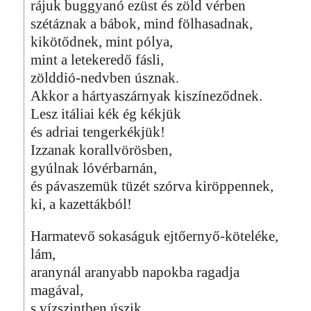
rájuk buggyanó ezüst és zöld vérben
szétáznak a bábok, mind fölhasadnak,
kikötődnek, mint pólya,
mint a letekeredő fásli,
zölddió-nedvben úsznak.
Akkor a hártyaszárnyak kiszíneződnek.
Lesz itáliai kék ég kékjük
és adriai tengerkékjük!
Izzanak korallvörösben,
gyúlnak lóvérbarnán,
és pávaszemük tüzét szórva kiröppennek,
ki, a kazettákból!
Harmatevő sokaságuk ejtőernyő-köteléke,
lám,
aranynál aranyabb napokba ragadja
magával,
s vízszintben úszik,