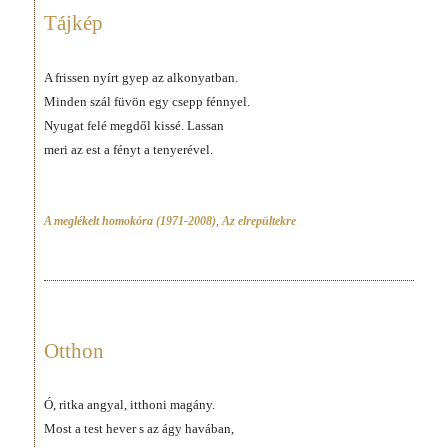
Tájkép
A frissen nyírt gyep az alkonyatban.
Minden szál füvön egy csepp fénnyel.
Nyugat felé megdől kissé. Lassan
meri az est a fényt a tenyerével.
A meglékelt homokóra (1971-2008)
,
Az elrepültekre
Otthon
Ó, ritka angyal, itthoni magány.
Most a test hever s az ágy havában,