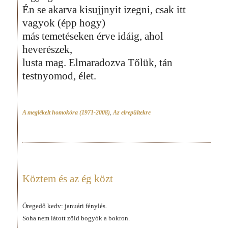
Én se akarva kisujjnyit izegni, csak itt
vagyok (épp hogy)
más temetéseken érve idáig, ahol
heverészek,
lusta mag. Elmaradozva Tőlük, tán
testnyomod, élet.
A meglékelt homokóra (1971-2008)
,
Az elrepültekre
Köztem és az ég közt
Öregedő kedv: januári fénylés.
Soha nem látott zöld bogyók a bokron.