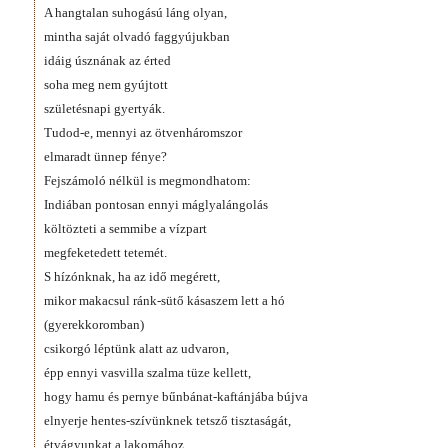
A hangtalan suhogású láng olyan,
mintha saját olvadó faggyújukban
idáig úsznának az érted
soha meg nem gyújtott
születésnapi gyertyák.
Tudod-e, mennyi az ötvenháromszor
elmaradt ünnep fénye?
Fejszámoló nélkül is megmondhatom:
Indiában pontosan ennyi máglyalángolás
költözteti a semmibe a vízpart
megfeketedett tetemét.
S hízónknak, ha az idő megérett,
mikor makacsul ránk-sütő kásaszem lett a hó
(gyerekkoromban)
csikorgó léptünk alatt az udvaron,
épp ennyi vasvilla szalma tüze kellett,
hogy hamu és pernye bűnbánat-kaftánjába bújva
elnyerje hentes-szívünknek tetsző tisztaságát,
étvágyunkat a lakomához.