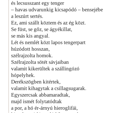
és lecsusszant egy tenger
– havas udvarunkig kicsapódó – bensejébe
a leszúrt sertés.
Ez, ami szállt köztem és az ég közt.
Se füst, se gőz, se ágyékillat,
se más kis angyal.
Lét és nemlét közt lapos tengerpart
húzódott hosszan,
szélrajzolta homok.
Szélrajzolta sötét sávjaiban
valamit kikerültek a szállingózó
hópelyhek.
Derékszögben kitértek,
valamit kihagytak a csillagsugarak.
Egyszercsak abbamaradtak,
majd ismét folytatódtak
a por, a hó ér-árnyú hieroglifái,