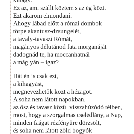
kihagy.
Ez az, ami szállt köztem s az ég közt.
Ezt akarom elmondani.
Ahogy lábad előtt a római dombok
törpe akantusz-dzsungelét,
a tavaly-tavaszi Rómát,
magányos délutánod fata morganáját
dadognád te, ha moccanhatnál
a máglyán – igaz?
Hát én is csak ezt,
a kihagyást,
megnevezhetők közt a hézagot.
A soha nem látott napokban,
az ősz és tavasz közül visszahúzódó télben,
most, hogy a szorgalmas cselédlány, a Nap,
minden faágat rézfényűre dörzsölt,
és soha nem látott zöld bogyók