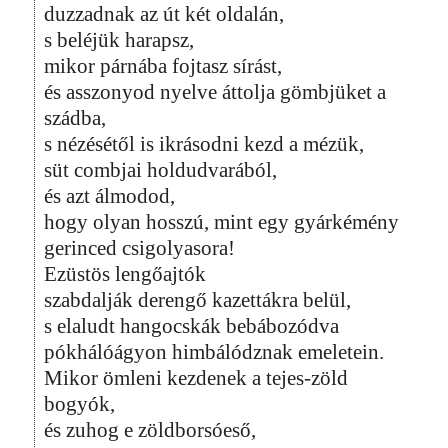
duzzadnak az út két oldalán,
s beléjük harapsz,
mikor párnába fojtasz sírást,
és asszonyod nyelve áttolja gömbjüket a
szádba,
s nézésétől is ikrásodni kezd a mézük,
süt combjai holdudvarából,
és azt álmodod,
hogy olyan hosszú, mint egy gyárkémény
gerinced csigolyasora!
Ezüstös lengőajtók
szabdalják derengő kazettákra belül,
s elaludt hangocskák bebábozódva
pókhálóágyon himbálódznak emeletein.
Mikor ömleni kezdenek a tejes-zöld
bogyók,
és zuhog e zöldborsóeső,