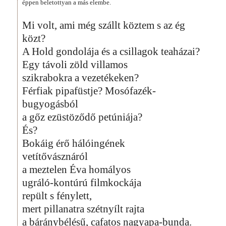
éppen beletottyan a más elembe.
Mi volt, ami még szállt köztem s az ég
közt?
A Hold gondolája és a csillagok teaházai?
Egy távoli zöld villamos
szikrabokra a vezetékeken?
Férfiak pipafüstje? Mosófazék-
bugyogásból
a gőz ezüstöződő petúniája?
És?
Bokáig érő hálóingének
vetítővásznáról
a meztelen Éva homályos
ugráló-kontúrú filmkockája
repült s fénylett,
mert pillanatra szétnyílt rajta
a báránybélésű, cafatos nagyapa-bunda.