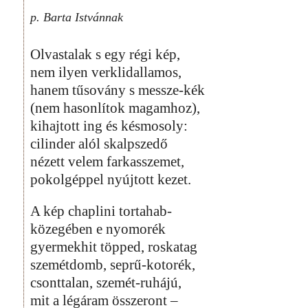
p. Barta Istvánnak
Olvastalak s egy régi kép,
nem ilyen verklidallamos,
hanem tűsovány s messze-kék
(nem hasonlítok magamhoz),
kihajtott ing és késmosoly:
cilinder alól skalpszedő
nézett velem farkasszemet,
pokolgéppel nyújtott kezet.
A kép chaplini tortahab-
közegében e nyomorék
gyermekhit töpped, roskatag
szemétdomb, seprű-kotorék,
csonttalan, szemét-ruhájú,
mit a légáram összeront –