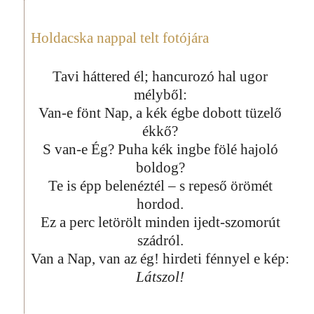
Holdacska nappal telt fotójára
Tavi háttered él; hancurozó hal ugor
mélyből:
Van-e fönt Nap, a kék égbe dobott tüzelő
ékkő?
S van-e Ég? Puha kék ingbe fölé hajoló
boldog?
Te is épp belenéztél – s repeső örömét
hordod.
Ez a perc letörölt minden ijedt-szomorút
szádról.
Van a Nap, van az ég! hirdeti fénnyel e kép:
Látszol!