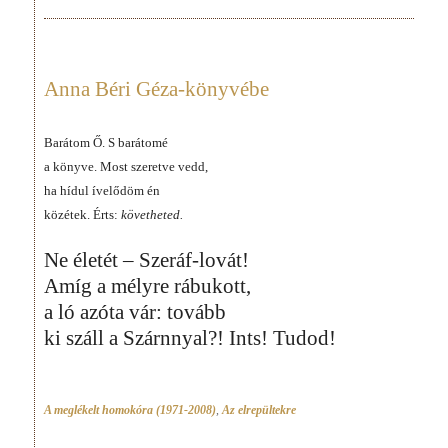
Anna Béri Géza-könyvébe
Barátom Ő. S barátomé
a könyve. Most szeretve vedd,
ha hídul ívelődöm én
közétek. Érts:
követheted.
Ne életét – Szeráf-lovát!
Amíg a mélyre rábukott,
a ló azóta vár: tovább
ki száll a Szárnnyal?! Ints! Tudod!
A meglékelt homokóra (1971-2008)
,
Az elrepültekre