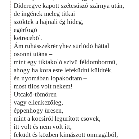
Dideregve kapott szétcsúszó szárnya után,
de ingének meleg titkai
szöktek a hajnali ég hideg,
egérfogó
ketrecéből.
Ám ruhásszekrényhez súrlódó háttal
osonni utána –
mint egy tiktakoló szívű féldombormű,
ahogy ha kora este lefeküdni küldték,
én nyomában lopakodtam –
most tilos volt nekem!
Utcakő-tömören
vagy ellenkezőleg,
éppenhogy üresen,
mint a kocsiról legurított csövek,
itt volt és nem volt itt,
feküdt és közben kimászott önmagából,