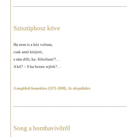
Sziszüphosz köve
Ha nem is a kéz voltam,
csak amit kiejtett,
s rám dőlt, ha: föltoltam?!…
A kő? – S ha benne rejlek?…
A meglékelt homokóra (1971-2008)
,
Az elrepültekre
Song a bombavivőről