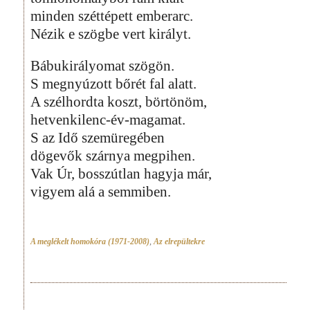
minden széttépett emberarc.
Nézik e szögbe vert királyt.
Bábukirályomat szögön.
S megnyúzott bőrét fal alatt.
A szélhordta koszt, börtönöm,
hetvenkilenc-év-magamat.
S az Idő szemüregében
dögevők szárnya megpihen.
Vak Úr, bosszútlan hagyja már,
vigyem alá a semmiben.
A meglékelt homokóra (1971-2008)
,
Az elrepültekre