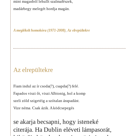
mint magasból lehullt szalmafészek,
madárbegy melegét hordja magán.
A meglékelt homokóra (1971-2008)
,
Az elrepültekre
Az elrepültekre
Fiam indul az ír csoda(?), csapda(?) felé.
Fapados viszi őt, viszi Albionig, hol a komp
szeli zöld szigetéig a szótalan árapadást.
Vize néma. Csak ázik. A ködcsepegés
se akarja becsapni, hogy isteneké
citerája. Ha Dublin eléveti lámpasorát,