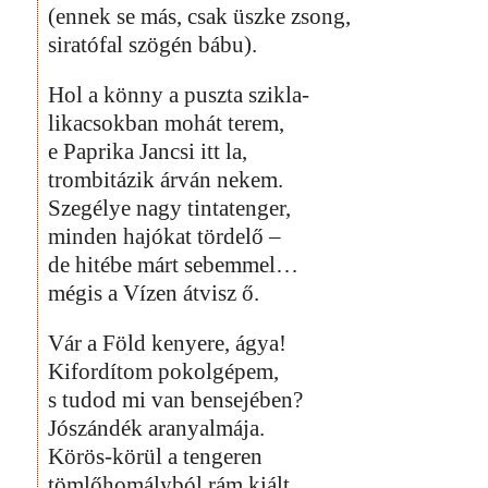
(ennek se más, csak üszke zsong,
siratófal szögén bábu).
Hol a könny a puszta szikla-
likacsokban mohát terem,
e Paprika Jancsi itt la,
trombitázik árván nekem.
Szegélye nagy tintatenger,
minden hajókat tördelő –
de hitébe márt sebemmel…
mégis a Vízen átvisz ő.
Vár a Föld kenyere, ágya!
Kifordítom pokolgépem,
s tudod mi van bensejében?
Jószándék aranyalmája.
Körös-körül a tengeren
tömlőhomályból rám kiált