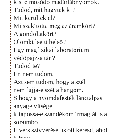
kis, elmosódó madárlábnyomok.
Tudod, mit hagytak ki?
Mit kerültek el?
Mi szakította meg az áramkört?
A gondolatkört?
Ólomkülsejű belső?
Egy magfizikai laboratórium
védőpajzsa tán?
Tudod te?
Én nem tudom.
Azt sem tudom, hogy a szél
nem fújja-e szét a hangom.
S hogy a nyomdafesték lánctalpas
anyagelvűsége
kitapossa-e szándékom írmagját is a
soraimból.
E vers szívverését is ott keresd, ahol