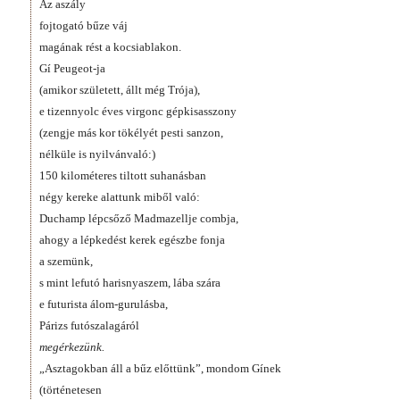
Az aszály
fojtogató bűze váj
magának rést a kocsiablakon.
Gí Peugeot-ja
(amikor született, állt még Trója),
e tizennyolc éves virgonc gépkisasszony
(zengje más kor tökélyét pesti sanzon,
nélküle is nyilvánvaló:)
150 kilométeres tiltott suhanásban
négy kereke alattunk miből való:
Duchamp lépcsőző Madmazellje combja,
ahogy a lépkedést kerek egészbe fonja
a szemünk,
s mint lefutó harisnyaszem, lába szára
e futurista álom-gurulásba,
Párizs futószalagáról
megérkezünk.
„Asztagokban áll a bűz előttünk”, mondom Gínek
(történetesen