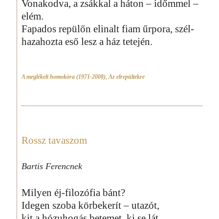
Vonakodva, a zsákkal a háton – időmmel –
elém.
Fapados repülőn elinalt fiam űrpora, szél-
hazahozta eső lesz a ház tetején.
A meglékelt homokóra (1971-2008)
,
Az elrepültekre
Rossz tavaszom
Bartis Ferencnek
Milyen éj-filozófia bánt?
Idegen szoba körbekerít – utazót,
kit a hózuhogás betemet, ki se lát,