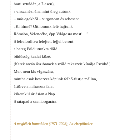
honi sztrádán, a 7-esen),
s visszanéz rám, mint öreg autónk
– más egekből – virgoncan és sebesen:
„Ki hinné? Otthonunk felé hajtunk
Rómába, Velencébe, épp Világosra most!…”
S félrefordítva felejtett fejjel beront
a beteg Föld utunkra dőlő
büdösség kazlai közé.
(Kerek arcán őszibarack s szőlő rekeszeit kínálja Pszüké.)
Mert nem kis vigaszára,
mintha csak keserves képünk felhő-füstje mállna,
áttörve a mihaszna falat
kikerekül óriásian a Nap.
S rátapad a szembogarára.
A meglékelt homokóra (1971-2008)
,
Az elrepültekre