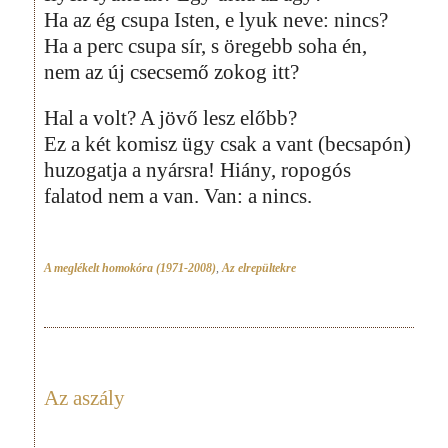
Ha az ég csupa Isten, e lyuk neve: nincs?
Ha a perc csupa sír, s öregebb soha én,
nem az új csecsemő zokog itt?
Hal a volt? A jövő lesz előbb?
Ez a két komisz ügy csak a vant (becsapón)
huzogatja a nyársra! Hiány, ropogós
falatod nem a van. Van: a nincs.
A meglékelt homokóra (1971-2008)
,
Az elrepültekre
Az aszály