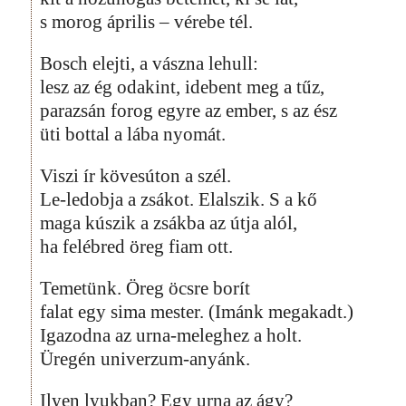
s morog április – vérebe tél.
Bosch elejti, a vászna lehull:
lesz az ég odakint, idebent meg a tűz,
parazsán forog egyre az ember, s az ész
üti bottal a lába nyomát.
Viszi ír kövesúton a szél.
Le-ledobja a zsákot. Elalszik. S a kő
maga kúszik a zsákba az útja alól,
ha felébred öreg fiam ott.
Temetünk. Öreg öcsre borít
falat egy sima mester. (Imánk megakadt.)
Igazodna az urna-meleghez a holt.
Üregén univerzum-anyánk.
Ilyen lyukban? Egy urna az ágy?