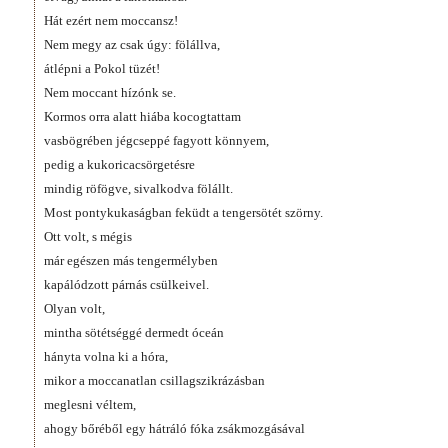
Hát ezért nem moccansz!
Nem megy az csak úgy: fölállva,
átlépni a Pokol tüzét!
Nem moccant hízónk se.
Kormos orra alatt hiába kocogtattam
vasbögrében jégcseppé fagyott könnyem,
pedig a kukoricacsörgetésre
mindig röfögve, sivalkodva fölállt.
Most pontykukaságban feküdt a tengersötét szörny.
Ott volt, s mégis
már egészen más tengermélyben
kapálódzott párnás csülkeivel.
Olyan volt,
mintha sötétséggé dermedt óceán
hányta volna ki a hóra,
mikor a moccanatlan csillagszikrázásban
meglesni véltem,
ahogy bőréből egy hátráló fóka zsákmozgásával