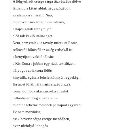
A fölgyulladt cserge sárga tűzvészébe dőlve
láthatod a kitárt ablak négyszögéből:
az alacsonyan szálló Nap,
mint óvatosan lehajló cselédlány,
a napsugarak aranytálján
eléd rak kéklő itáliai eget.
Nem, nem emlék; a tavaly-márciusi Róma,
szőröstől-bőröstől az az ég csúszkál itt
a benyújtott vakító tálcán:
a Kis-Duna s jobbra egy riadt textilüzem
hályogos ablaksora fölött
kinyúlik, egész a leheletkönnyű hegyekig.
Ha most fölállnál (máris elszédülsz?),
római dombok akantusz-dzsungelét
pillantanád meg a ház alatt –
miért ne lehetne mesebeli jó napod egyszer?!
De nem mozdulsz,
csak heversz sárga cserge-meződben,
övez tűzfolyó-lobogás.