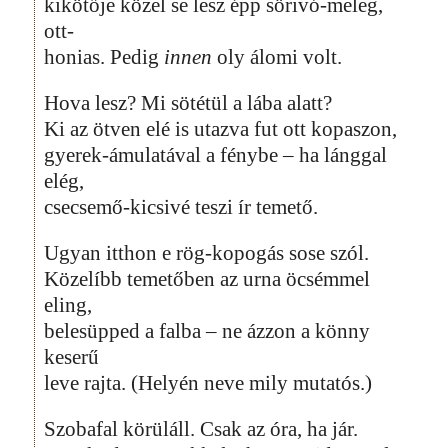
kikötője közel se lesz épp sörivó-meleg,
ott-
honias. Pedig
innen
oly álomi volt.
Hova lesz? Mi sötétül a lába alatt?
Ki az ötven elé is utazva fut ott kopaszon,
gyerek-ámulatával a fénybe – ha lánggal
elég,
csecsemő-kicsivé teszi ír temető.
Ugyan itthon e rög-kopogás sose szól.
Közelíbb temetőben az urna öcsémmel
eling,
belesüpped a falba – ne ázzon a könny
keserű
leve rajta. (Helyén neve mily mutatós.)
Szobafal körüláll. Csak az óra, ha jár.