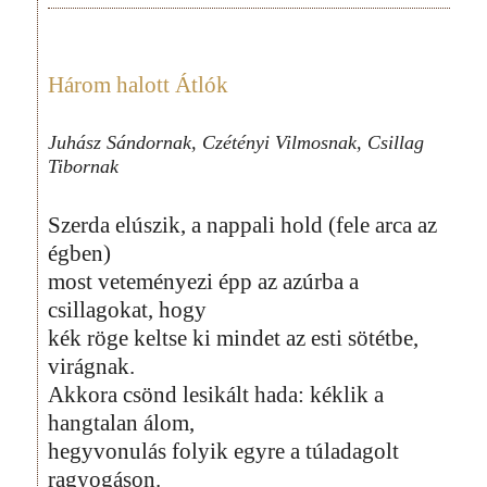
Három halott Átlók
Juhász Sándornak, Czétényi Vilmosnak, Csillag
Tibornak
Szerda elúszik, a nappali hold (fele arca az
égben)
most veteményezi épp az azúrba a
csillagokat, hogy
kék röge keltse ki mindet az esti sötétbe,
virágnak.
Akkora csönd lesikált hada: kéklik a
hangtalan álom,
hegyvonulás folyik egyre a túladagolt
ragyogáson.