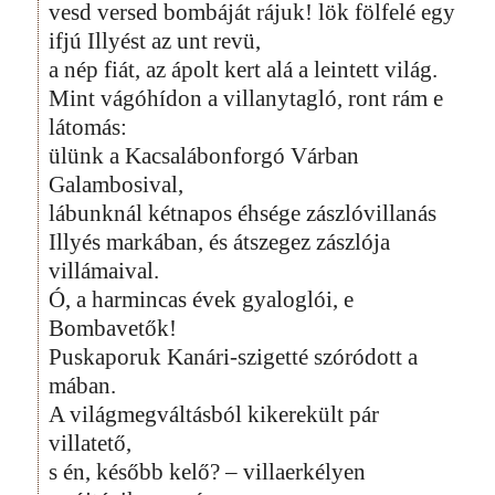
vesd versed bombáját rájuk! lök fölfelé egy
ifjú Illyést az unt revü,
a nép fiát, az ápolt kert alá a leintett világ.
Mint vágóhídon a villanytagló, ront rám e
látomás:
ülünk a Kacsalábonforgó Várban
Galambosival,
lábunknál kétnapos éhsége zászlóvillanás
Illyés markában, és átszegez zászlója
villámaival.
Ó, a harmincas évek gyaloglói, e
Bombavetők!
Puskaporuk Kanári-szigetté szóródott a
mában.
A világmegváltásból kikerekült pár
villatető,
s én, később kelő? – villaerkélyen