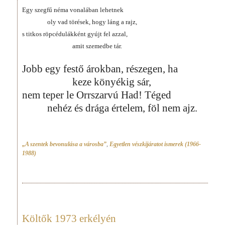
Egy szegfű néma vonalában lehetnek
oly vad törések, hogy láng a rajz,
s titkos röpcédulákként gyújt fel azzal,
amit szemedbe tár.
Jobb egy festő árokban, részegen, ha
keze könyékig sár,
nem teper le Orrszarvú Had! Téged
nehéz és drága értelem, föl nem ajz.
„A szentek bevonulása a városba”
,
Egyetlen vészkijáratot ismerek (1966-
1988)
Költők 1973 erkélyén