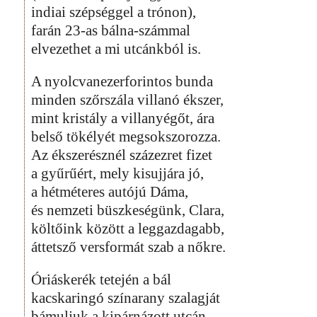
indiai szépséggel a trónon),
farán 23-as bálna-számmal
elvezethet a mi utcánkból is.
A nyolcvanezerforintos bunda
minden szőrszála villanó ékszer,
mint kristály a villanyégőt, ára
belső tökélyét megsokszorozza.
Az ékszerésznél százezret fizet
a gyűrűért, mely kisujjára jó,
a hétméteres autójú Dáma,
és nemzeti büszkeségünk, Clara,
költőink között a leggazdagabb,
áttetsző versformát szab a nőkre.
Óriáskerék tetején a bál
kacskaringó színarany szalagját
bámuljuk a kipárnázott utcán.