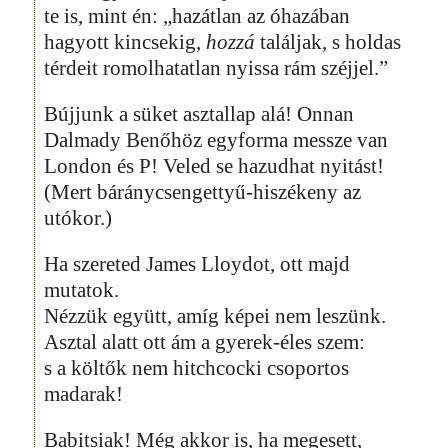
te is, mint én: „hazátlan az óhazában
hagyott kincsekig,
hozzá
találjak, s holdas
térdeit romolhatatlan nyissa rám széjjel.”
Bújjunk a süket asztallap alá! Onnan
Dalmady Benőhöz egyforma messze van
London és P! Veled se hazudhat nyitást!
(Mert báránycsengettyű-hiszékeny az
utókor.)
Ha szereted James Lloydot, ott majd
mutatok.
Nézzük együtt, amíg képei nem leszünk.
Asztal alatt ott ám a gyerek-éles szem:
s a költők nem hitchcocki csoportos
madarak!
Babitsiak! Még akkor is, ha megesett,