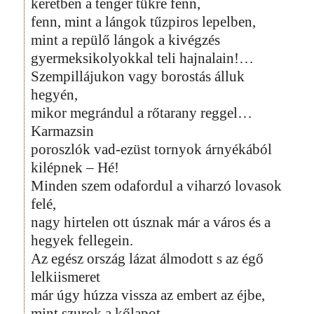
keretben a tenger tükre fenn,
fenn, mint a lángok tűzpiros lepelben,
mint a repülő lángok a kivégzés
gyermeksikolyokkal teli hajnalain!…
Szempillájukon vagy borostás álluk
hegyén,
mikor megrándul a rőtarany reggel…
Karmazsin
poroszlók vad-ezüst tornyok árnyékából
kilépnek – Hé!
Minden szem odafordul a viharzó lovasok
felé,
nagy hirtelen ott úsznak már a város és a
hegyek fellegein.
Az egész ország lázat álmodott s az égő
lelkiismeret
már úgy húzza vissza az embert az éjbe,
mint szurok a kőlapot