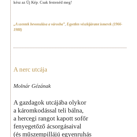
kész az Új Kép. Csak festenéd meg!
„A szentek bevonulása a városba”
,
Egyetlen vészkijáratot ismerek (1966-
1988)
A nerc utcája
Molnár Gézának
A gazdagok utcájába olykor
a káromkodással teli bálna,
a hercegi rangot kapott sofőr
fenyegetőző ácsorgásaival
(és műszempillájú egyenruhás