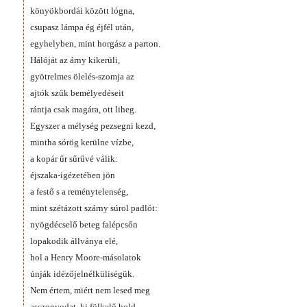
könyökbordái között lógna,
csupasz lámpa ég éjfél után,
egyhelyben, mint horgász a parton.
Hálóját az árny kikerüli,
gyötrelmes ölelés-szomja az
ajtók szűk bemélyedéseit
rántja csak magára, ott liheg.
Egyszer a mélység pezsegni kezd,
mintha sórög kerülne vízbe,
a kopár űr sűrűvé válik:
éjszaka-igézetében jön
a festő s a reménytelenség,
mint szétázott szárny súrol padlót:
nyögdécselő beteg falépcsőn
lopakodik állványa elé,
hol a Henry Moore-másolatok
únják idézőjelnélküliségük.
Nem értem, miért nem lesed meg
asszonyodat, ki fölkelő hold