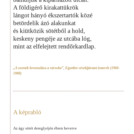
A földigérő kirakattükrök
lángot hányó ékszertartók közé
betördelik ázó alakunkat
és kiütközik sötétből a hold,
keskeny pengéje az utcába lóg,
mint az elfelejtett rendőrkardlap.
„A szentek bevonulása a városba”
,
Egyetlen vészkijáratot ismerek (1966-
1988)
A képrabló
Az ágy sötét dereglyéjén ébren heverve