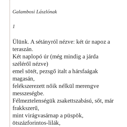
Galambosi Lászlónak
1
Ülünk. A sétányról nézve: két úr napoz a
teraszán.
Két naplopó úr (még mindig a járda
széléről nézve)
emel sötét, pezsgő italt a hársfaágak
magasán,
felékszerezett nőik nélkül merengve
messzeségbe.
Félmeztelenségük zsakettszabású, sőt, már
frakkszerű,
mint virágvasárnap a püspök,
ötszázforintos-lilák,