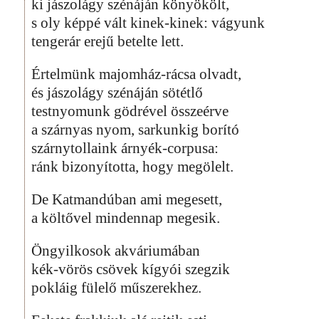
ki jászolágy szénáján könyökölt,
s oly képpé vált kinek-kinek: vágyunk
tengerár erejű betelte lett.
Értelmünk majomház-rácsa olvadt,
és jászolágy szénáján sötétlő
testnyomunk gödrével összeérve
a szárnyas nyom, sarkunkig borító
szárnytollaink árnyék-corpusa:
ránk bizonyította, hogy megölelt.
De Katmandúban ami megesett,
a költővel mindennap megesik.
Öngyilkosok akváriumában
kék-vörös csövek kígyói szegzik
pokláig fülelő műszerekhez.