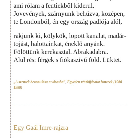
ami rólam a fentiekből kiderül.
Jövevények, szárnyunk behúzva, középen,
te Londonból, én egy ország padlója alól,
rakjunk ki, kölykök, lopott kanalat, madár-
tojást, halottainkat, éneklő anyánk.
Fölöttünk kerekasztal. Abrakadabra.
Alul rés: férgek s fiókaszívű föld. Lüktet.
„A szentek bevonulása a városba”
,
Egyetlen vészkijáratot ismerek (1966-
1988)
Egy Gaál Imre-rajzra