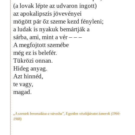
(a lovak lépte az udvaron ingott)
az apokalipszis jövevényei
mögött pár őz szeme kezd fényleni;
a ludak is nyakuk bemártják a
sárba, ami, mint a vér – – –
A megfojtott szemébe
még ez is belefér.
Tükrözi onnan.
Hideg anyag.
Azt hinnéd,
te vagy,
magad.
„A szentek bevonulása a városba”
,
Egyetlen vészkijáratot ismerek (1966-
1988)