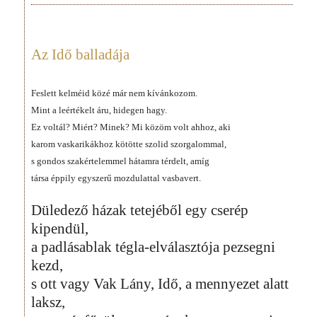
Az Idő balladája
Feslett kelméid közé már nem kívánkozom.
Mint a leértékelt áru, hidegen hagy.
Ez voltál? Miért? Minek? Mi közöm volt ahhoz, aki
karom vaskarikákhoz kötötte szolid szorgalommal,
s gondos szakértelemmel hátamra térdelt, amíg
társa éppily egyszerű mozdulattal vasbavert.
Düledező házak tetejéből egy cserép
kipendül,
a padlásablak tégla-elválasztója pezsegni
kezd,
s ott vagy Vak Lány, Idő, a mennyezet alatt
laksz,