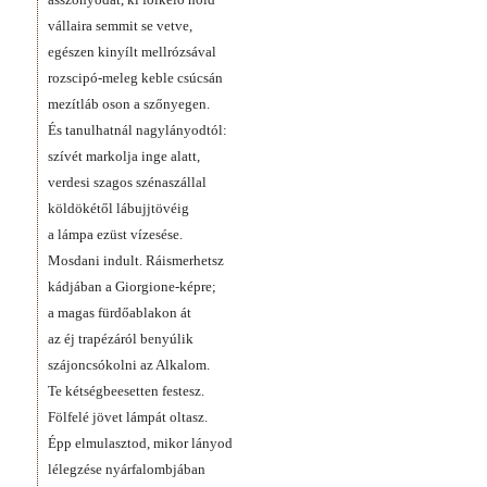
vállaira semmit se vetve,
egészen kinyílt mellrózsával
rozscipó-meleg keble csúcsán
mezítláb oson a szőnyegen.
És tanulhatnál nagylányodtól:
szívét markolja inge alatt,
verdesi szagos szénaszállal
köldökétől lábujjtövéig
a lámpa ezüst vízesése.
Mosdani indult. Ráismerhetsz
kádjában a Giorgione-képre;
a magas fürdőablakon át
az éj trapézáról benyúlik
szájoncsókolni az Alkalom.
Te kétségbeesetten festesz.
Fölfelé jövet lámpát oltasz.
Épp elmulasztod, mikor lányod
lélegzése nyárfalombjában