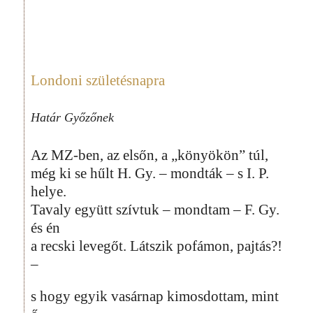
Londoni születésnapra
Határ Győzőnek
Az MZ-ben, az elsőn, a „könyökön” túl,
még ki se hűlt H. Gy. – mondták – s I. P.
helye.
Tavaly együtt szívtuk – mondtam – F. Gy.
és én
a recski levegőt. Látszik pofámon, pajtás?!
–
s hogy egyik vasárnap kimosdottam, mint