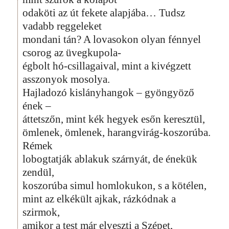
odaköti az út fekete alapjába… Tudsz
vadabb reggeleket
mondani tán? A lovasokon olyan fénnyel
csorog az üvegkupola-
égbolt hó-csillagaival, mint a kivégzett
asszonyok mosolya.
Hajladozó kislányhangok – gyöngyöző
ének –
áttetszőn, mint kék hegyek esőn keresztül,
ömlenek, ömlenek, harangvirág-koszorúba.
Rémek
lobogtatják ablakuk szárnyát, de énekük
zendül,
koszorúba simul homlokukon, s a kötélen,
mint az elkékült ajkak, rázkódnak a
szirmok,
amikor a test már elveszti a Szépet,