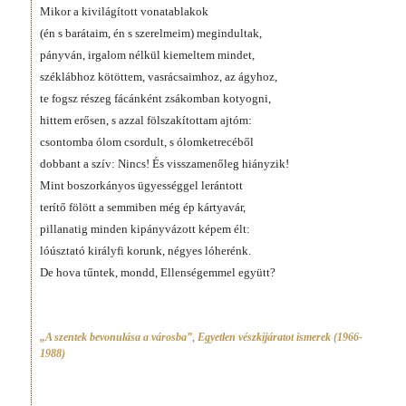
Mikor a kivilágított vonatablakok
(én s barátaim, én s szerelmeim) megindultak,
pányván, irgalom nélkül kiemeltem mindet,
széklábhoz kötöttem, vasrácsaimhoz, az ágyhoz,
te fogsz részeg fácánként zsákomban kotyogni,
hittem erősen, s azzal fölszakítottam ajtóm:
csontomba ólom csordult, s ólomketrecéből
dobbant a szív: Nincs! És visszamenőleg hiányzik!
Mint boszorkányos ügyességgel lerántott
terítő fölött a semmiben még ép kártyavár,
pillanatig minden kipányvázott képem élt:
lóúsztató királyfi korunk, négyes lóherénk.
De hova tűntek, mondd, Ellenségemmel együtt?
„A szentek bevonulása a városba”
,
Egyetlen vészkijáratot ismerek (1966-
1988)