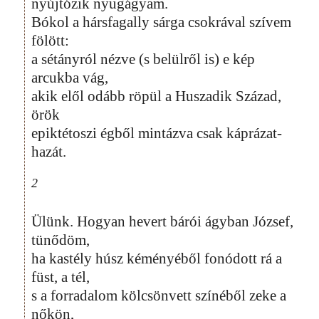
nyújtózik nyugágyam.
Bókol a hársfagally sárga csokrával szívem
fölött:
a sétányról nézve (s belülről is) e kép
arcukba vág,
akik elől odább röpül a Huszadik Század,
örök
epiktétoszi égből mintázva csak káprázat-
hazát.
2
Ülünk. Hogyan hevert bárói ágyban József,
tünődöm,
ha kastély húsz kéményéből fonódott rá a
füst, a tél,
s a forradalom kölcsönvett színéből zeke a
nőkön,