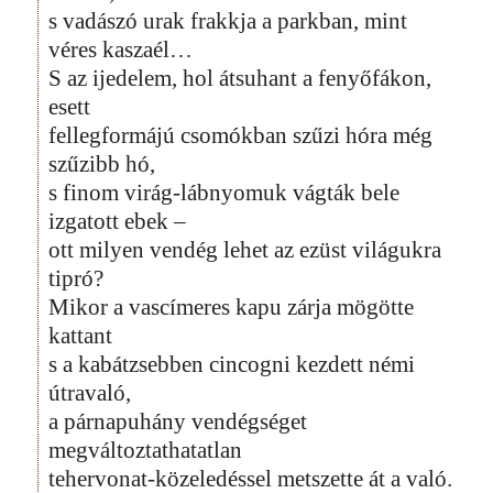
s vadászó urak frakkja a parkban, mint
véres kaszaél…
S az ijedelem, hol átsuhant a fenyőfákon,
esett
fellegformájú csomókban szűzi hóra még
szűzibb hó,
s finom virág-lábnyomuk vágták bele
izgatott ebek –
ott milyen vendég lehet az ezüst világukra
tipró?
Mikor a vascímeres kapu zárja mögötte
kattant
s a kabátzsebben cincogni kezdett némi
útravaló,
a párnapuhány vendégséget
megváltoztathatatlan
tehervonat-közeledéssel metszette át a való.