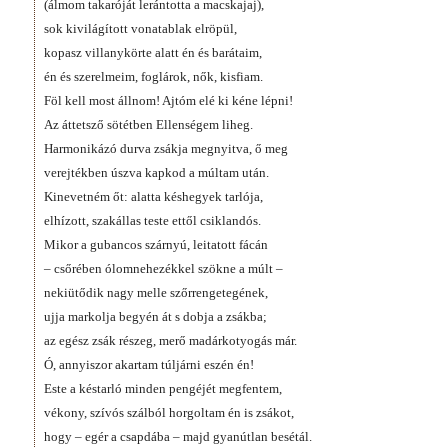
(álmom takaróját lerántotta a macskajaj),
sok kivilágított vonatablak elröpül,
kopasz villanykörte alatt én és barátaim,
én és szerelmeim, foglárok, nők, kisfiam.
Föl kell most állnom! Ajtóm elé ki kéne lépni!
Az áttetsző sötétben Ellenségem liheg.
Harmonikázó durva zsákja megnyitva, ő meg
verejtékben úszva kapkod a múltam után.
Kinevetném őt: alatta késhegyek tarlója,
elhízott, szakállas teste ettől csiklandós.
Mikor a gubancos szárnyú, leitatott fácán
– csőrében ólomnehezékkel szökne a múlt –
nekiütődik nagy melle szőrrengetegének,
ujja markolja begyén át s dobja a zsákba;
az egész zsák részeg, merő madárkotyogás már.
Ó, annyiszor akartam túljárni eszén én!
Este a késtarló minden pengéjét megfentem,
vékony, szívós szálból horgoltam én is zsákot,
hogy – egér a csapdába – majd gyanútlan besétál.