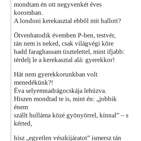
mondtam én ott negyvenkét éves
koromban.
A londoni kerekasztal ebből mit hallott?
Ötvenhatodik évemben P-ben, testvér,
tán nem is neked, csak világvégi kőre
hadd faraghassam tisztelettel, mint ifjabb:
térdelj le a kerekasztal alá: gyerekkor!
Hát nem gyerekkorunkban volt
menedékünk?!
Éva selyemnadrágocskája lehúzva.
Hiszen mondtad te is, mint én: „jobbik
énem
szállt hulláma közé gyönyörrel, kínnal” – s
kérted,
hisz „egyetlen vészkijáratot” ismersz tán