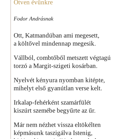
Ötven évünkre
Fodor Andrásnak
Ott, Katmandúban ami megesett,
a költővel mindennap megesik.
Vállból, combtőből metszett végtagú
torzó a Margit-szigeti kosárban.
Nyelvét kényura nyomban kitépte,
mihelyt első gyanútlan verse kelt.
Irkalap-fehérként szamárfülét
kiszúrt szemébe begyűrte az űr.
Már nem nézhet vissza eltökélten
képmásunk taszigálva Istenig,