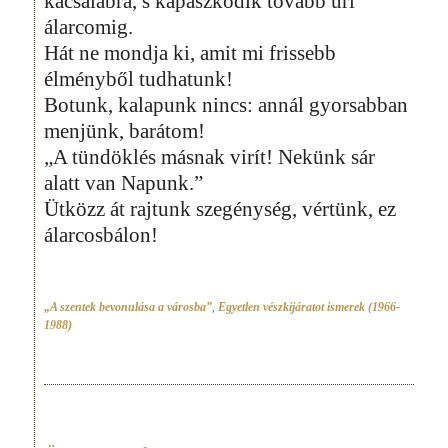
kacsalábra, s kapaszkodik tovább úri
álarcomig.
Hát ne mondja ki, amit mi frissebb
élményből tudhatunk!
Botunk, kalapunk nincs: annál gyorsabban
menjünk, barátom!
„A tündöklés másnak virít! Nekünk sár
alatt van Napunk.”
Ütközz át rajtunk szegénység, vértünk, ez
álarcosbálon!
„A szentek bevonulása a városba”
,
Egyetlen vészkijáratot ismerek (1966-
1988)