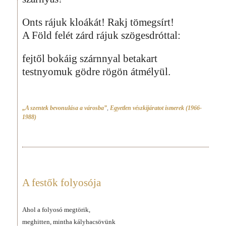
Onts rájuk kloákát! Rakj tömegsírt!
A Föld felét zárd rájuk szögesdróttal:
fejtől bokáig szárnnyal betakart
testnyomuk gödre rögön átmélyül.
„A szentek bevonulása a városba”
,
Egyetlen vészkijáratot ismerek (1966-
1988)
A festők folyosója
Ahol a folyosó megtörik,
meghitten, mintha kályhacsövünk