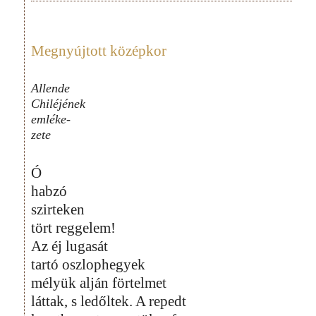
Megnyújtott középkor
Allende
Chiléjének
emléke-
zete
Ó
habzó
szirteken
tört reggelem!
Az éj lugasát
tartó oszlophegyek
mélyük alján förtelmet
láttak, s ledőltek. A repedt