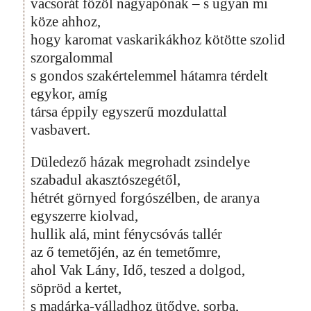
vacsorát főzöl nagyapónak – s ugyan mi
köze ahhoz,
hogy karomat vaskarikákhoz kötötte szolid
szorgalommal
s gondos szakértelemmel hátamra térdelt
egykor, amíg
társa éppily egyszerű mozdulattal
vasbavert.
Düledező házak megrohadt zsindelye
szabadul akasztószegétől,
hétrét görnyed forgószélben, de aranya
egyszerre kiolvad,
hullik alá, mint fénycsóvás tallér
az ő temetőjén, az én temetőmre,
ahol Vak Lány, Idő, teszed a dolgod,
söpröd a kertet,
s madárka-válladhoz ütődve, sorba,