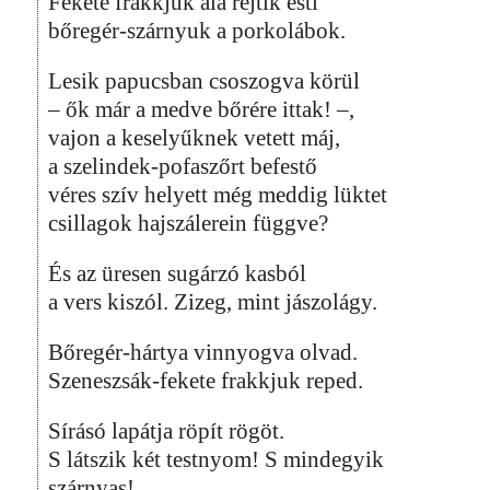
Fekete frakkjuk alá rejtik esti
bőregér-szárnyuk a porkolábok.
Lesik papucsban csoszogva körül
– ők már a medve bőrére ittak! –,
vajon a keselyűknek vetett máj,
a szelindek-pofaszőrt befestő
véres szív helyett még meddig lüktet
csillagok hajszálerein függve?
És az üresen sugárzó kasból
a vers kiszól. Zizeg, mint jászolágy.
Bőregér-hártya vinnyogva olvad.
Szeneszsák-fekete frakkjuk reped.
Sírásó lapátja röpít rögöt.
S látszik két testnyom! S mindegyik
szárnyas!