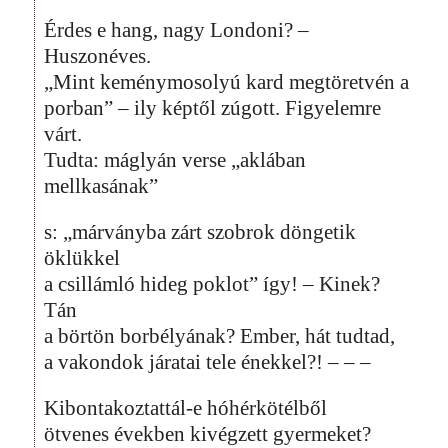
Érdes e hang, nagy Londoni? –
Huszonéves.
„Mint keménymosolyú kard megtöretvén a
porban” – ily képtől zúgott. Figyelemre
várt.
Tudta: máglyán verse „aklában
mellkasának”
s: „márványba zárt szobrok döngetik
öklükkel
a csillámló hideg poklot” így! – Kinek?
Tán
a börtön borbélyának? Ember, hát tudtad,
a vakondok járatai tele énekkel?! – – –
Kibontakoztattál-e hóhérkötélből
ötvenes években kivégzett gyermeket?