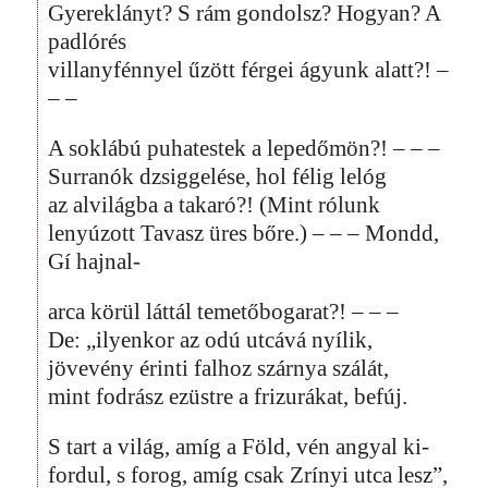
Gyereklányt? S rám gondolsz? Hogyan? A
padlórés
villanyfénnyel űzött férgei ágyunk alatt?! –
– –
A soklábú puhatestek a lepedőmön?! – – –
Surranók dzsiggelése, hol félig lelóg
az alvilágba a takaró?! (Mint rólunk
lenyúzott Tavasz üres bőre.) – – – Mondd,
Gí hajnal-
arca körül láttál temetőbogarat?! – – –
De: „ilyenkor az odú utcává nyílik,
jövevény érinti falhoz szárnya szálát,
mint fodrász ezüstre a frizurákat, befúj.
S tart a világ, amíg a Föld, vén angyal ki-
fordul, s forog, amíg csak Zrínyi utca lesz”,