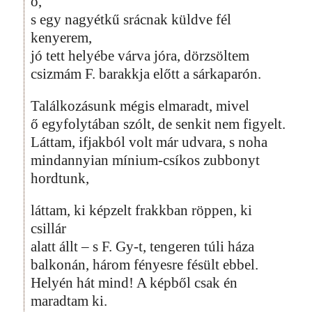
ő,
s egy nagyétkű srácnak küldve fél
kenyerem,
jó tett helyébe várva jóra, dörzsöltem
csizmám F. barakkja előtt a sárkaparón.
Találkozásunk mégis elmaradt, mivel
ő egyfolytában szólt, de senkit nem figyelt.
Láttam, ifjakból volt már udvara, s noha
mindannyian mínium-csíkos zubbonyt
hordtunk,
láttam, ki képzelt frakkban röppen, ki
csillár
alatt állt – s F. Gy-t, tengeren túli háza
balkonán, három fényesre fésült ebbel.
Helyén hát mind! A képből csak én
maradtam ki.