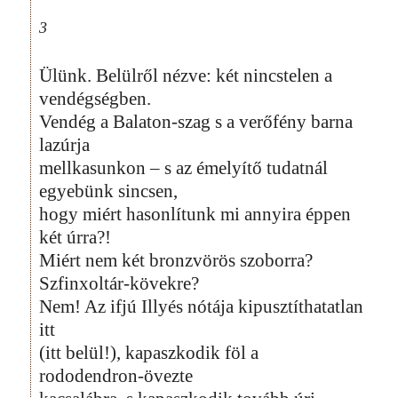
3
Ülünk. Belülről nézve: két nincstelen a
vendégségben.
Vendég a Balaton-szag s a verőfény barna
lazúrja
mellkasunkon – s az émelyítő tudatnál
egyebünk sincsen,
hogy miért hasonlítunk mi annyira éppen
két úrra?!
Miért nem két bronzvörös szoborra?
Szfinxoltár-kövekre?
Nem! Az ifjú Illyés nótája kipusztíthatatlan
itt
(itt belül!), kapaszkodik föl a
rododendron-övezte