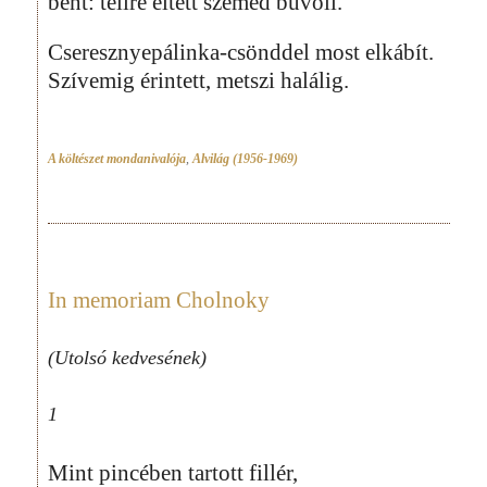
bent: télire eltett szemed bűvöli.
Cseresznyepálinka-csönddel most elkábít.
Szívemig érintett, metszi halálig.
A költészet mondanivalója
,
Alvilág (1956-1969)
In memoriam Cholnoky
(Utolsó kedvesének)
1
Mint pincében tartott fillér,