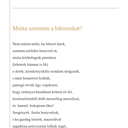
Mióta szeretem a lektorokat?
Nem tudom miért, ha lektort látok,
szemem szelíden hunyorít rá,
mióta körbefogtak pénteken
(lehettek hárman is ők)
e derék, klottkönyöklős irodalmi dolgozók,
s mint betanított bolhák,
pattogó érvük úgy csipdesett,
hogy sörényes-bundásan keltem én fel,
bozótszőrzetből döfő metszőfog-mosollyal,
és: hamm!, bekaptam őket!
Szegények. Azóta hunyorítok,
s ha gazdag lennék, mazsolával
ragadósra pettyezném lelkük ingét,