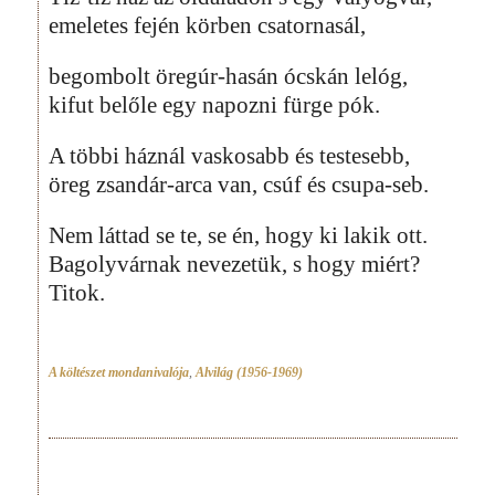
emeletes fején körben csatornasál,
begombolt öregúr-hasán ócskán lelóg,
kifut belőle egy napozni fürge pók.
A többi háznál vaskosabb és testesebb,
öreg zsandár-arca van, csúf és csupa-seb.
Nem láttad se te, se én, hogy ki lakik ott.
Bagolyvárnak nevezetük, s hogy miért?
Titok.
A költészet mondanivalója
,
Alvilág (1956-1969)