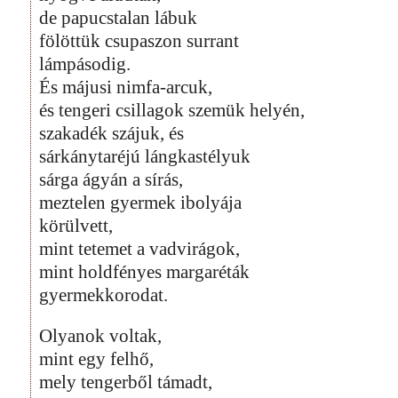
de papucstalan lábuk
fölöttük csupaszon surrant
lámpásodig.
És májusi nimfa-arcuk,
és tengeri csillagok szemük helyén,
szakadék szájuk, és
sárkánytaréjú lángkastélyuk
sárga ágyán a sírás,
meztelen gyermek ibolyája
körülvett,
mint tetemet a vadvirágok,
mint holdfényes margaréták
gyermekkorodat.
Olyanok voltak,
mint egy felhő,
mely tengerből támadt,