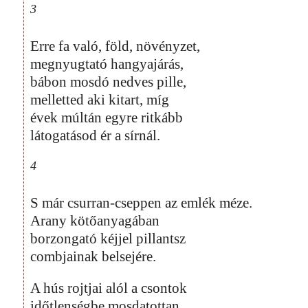
3
Erre fa való, föld, növényzet,
megnyugtató hangyajárás,
bábon mosdó nedves pille,
melletted aki kitart, míg
évek múltán egyre ritkább
látogatásod ér a sírnál.
4
S már csurran-cseppen az emlék méze.
Arany kötőanyagában
borzongató kéjjel pillantsz
combjainak belsejére.
A hús rojtjai alól a csontok
időtlenségbe mosdatottan