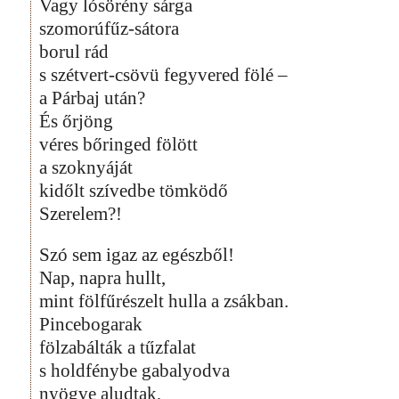
Vagy lósörény sárga
szomorúfűz-sátora
borul rád
s szétvert-csövü fegyvered fölé –
a Párbaj után?
És őrjöng
véres bőringed fölött
a szoknyáját
kidőlt szívedbe tömködő
Szerelem?!
Szó sem igaz az egészből!
Nap, napra hullt,
mint fölfűrészelt hulla a zsákban.
Pincebogarak
fölzabálták a tűzfalat
s holdfénybe gabalyodva
nyögve aludtak,