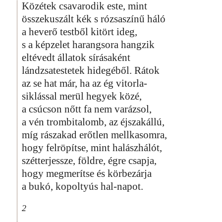
Közétek csavarodik este, mint
összekuszált kék s rózsaszínű háló
a heverő testből kitört ideg,
s a képzelet harangsora hangzik
eltévedt állatok sírásaként
lándzsatestetek hidegéből. Rátok
az se hat már, ha az ég vitorla-
siklással merül hegyek közé,
a csúcson nőtt fa nem varázsol,
a vén trombitalomb, az éjszakállú,
míg rászakad erőtlen mellkasomra,
hogy felröpítse, mint halászhálót,
szétterjessze, földre, égre csapja,
hogy megmerítse és körbezárja
a bukó, kopoltyús hal-napot.
2