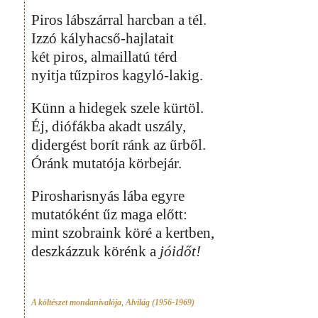
Piros lábszárral harcban a tél.
Izzó kályhacső-hajlatait
két piros, almaillatú térd
nyitja tűzpiros kagyló-lakig.
Künn a hidegek szele kürtöl.
Éj, diófákba akadt uszály,
didergést borít ránk az űrből.
Óránk mutatója körbejár.
Pirosharisnyás lába egyre
mutatóként űz maga előtt:
mint szobraink köré a kertben,
deszkázzuk körénk a
jóidőt!
A költészet mondanivalója
,
Alvilág (1956-1969)