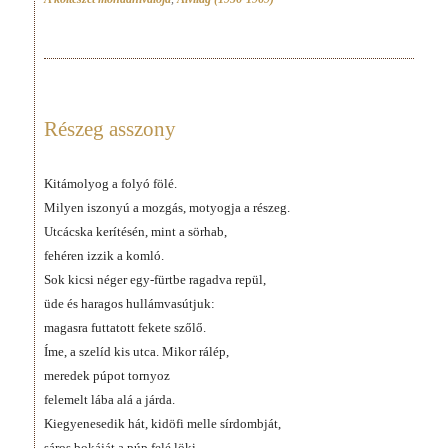
Részeg asszony
Kitámolyog a folyó fölé.
Milyen iszonyú a mozgás, motyogja a részeg.
Utcácska kerítésén, mint a sörhab,
fehéren izzik a komló.
Sok kicsi néger egy-fürtbe ragadva repül,
üde és haragos hullámvasútjuk:
magasra futtatott fekete szőlő.
Íme, a szelíd kis utca. Mikor rálép,
meredek púpot tornyoz
felemelt lába alá a járda.
Kiegyenesedik hát, kidöfi melle sírdombját,
sáros bokáját a púp felé löki –