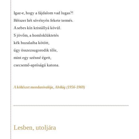
Igaz-e, hogy a fájdalom vad lugas?!
Hétszer hét sövényén fekete termés.
A sebes kín kristállyá kövül.
S jövőm, a homloklüktetés
kék huzalaiba kötött,
úgy összezsugorodik tőle,
mint egy szénné égett,
csecsemő-apróságú katona.
A költészet mondanivalója
,
Alvilág (1956-1969)
Lesben, utoljára