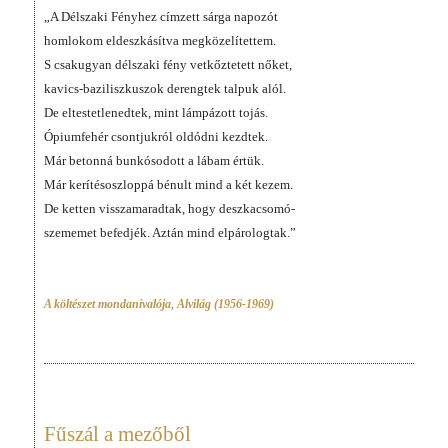
„A Délszaki Fényhez címzett sárga napozót
homlokom eldeszkásítva megközelítettem.
S csakugyan délszaki fény vetkőztetett nőket,
kavics-baziliszkuszok derengtek talpuk alól.
De eltestetlenedtek, mint lámpázott tojás.
Ópiumfehér csontjukról oldódni kezdtek.
Már betonná bunkósodott a lábam értük.
Már kerítésoszloppá bénult mind a két kezem.
De ketten visszamaradtak, hogy deszkacsomó-
szememet befedjék. Aztán mind elpárologtak.”
A költészet mondanivalója
,
Alvilág (1956-1969)
Fűszál a mezőből