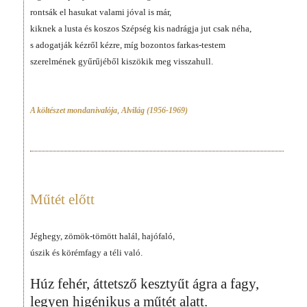
rontsák el hasukat valami jóval is már,
kiknek a lusta és koszos Szépség kis nadrágja jut csak néha,
s adogatják kézről kézre, míg bozontos farkas-testem
szerelmének gyűrűjéből kiszökik meg visszahull.
A költészet mondanivalója
,
Alvilág (1956-1969)
Műtét előtt
Jéghegy, zömök-tömött halál, hajófaló,
úszik és körémfagy a téli való.
Húz fehér, áttetsző kesztyűt ágra a fagy,
legyen higénikus a műtét alatt.