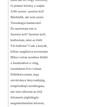
és pimasz közöny a száján.
A Nő szerint: szeretni kell.
Bűnhődik, aki nem szeret.
Visszakapja kamatostul.
Én tanítottam erre is.
Szeretni kell! Szeretni kell!,
kiáltoztam, mint az őrült.
S ki hallotta? Csak a kutyák,
hóban szaglászva nyomomat.
Mikor velem szemben fölállt
a Jutadombon a világ,
tizenhárom éves voltam.
Felhőkörvonalai, haja
szivárványa lánycombjáig,
templomhajó-szembogara,
mit sem változtat az első
felismerés jéghidegén:
megmászhatatlan kőorom,