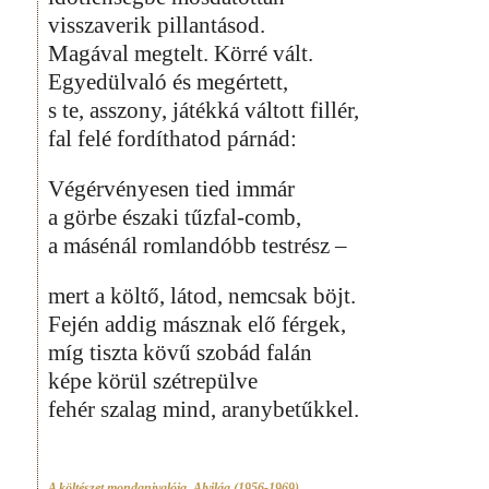
visszaverik pillantásod.
Magával megtelt. Körré vált.
Egyedülvaló és megértett,
s te, asszony, játékká váltott fillér,
fal felé fordíthatod párnád:
Végérvényesen tied immár
a görbe északi tűzfal-comb,
a másénál romlandóbb testrész –
mert a költő, látod, nemcsak böjt.
Fején addig másznak elő férgek,
míg tiszta kövű szobád falán
képe körül szétrepülve
fehér szalag mind, aranybetűkkel.
A költészet mondanivalója
,
Alvilág (1956-1969)