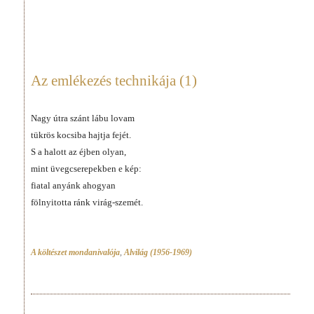
Az emlékezés technikája (1)
Nagy útra szánt lábu lovam
tükrös kocsiba hajtja fejét.
S a halott az éjben olyan,
mint üvegcserepekben e kép:
fiatal anyánk ahogyan
fölnyitotta ránk virág-szemét.
A költészet mondanivalója
,
Alvilág (1956-1969)