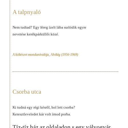
A talpnyaló
Nem tudtad? Egy féreg ízelt lába surlódik egyre
nevetése kerékpárküllői közé.
A költészet mondanivalója
,
Alvilág (1956-1969)
Csorba utca
Ki tudná egy régi késről, hol lett csorba?
Keresztleveledet kár volt írnod porba.
Tíz-tíz ház az oldaladon s egy vályogvár,