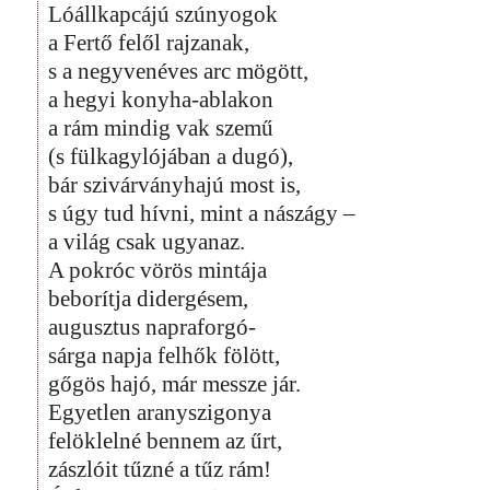
Lóállkapcájú szúnyogok
a Fertő felől rajzanak,
s a negyvenéves arc mögött,
a hegyi konyha-ablakon
a rám mindig vak szemű
(s fülkagylójában a dugó),
bár szivárványhajú most is,
s úgy tud hívni, mint a nászágy –
a világ csak ugyanaz.
A pokróc vörös mintája
beborítja didergésem,
augusztus napraforgó-
sárga napja felhők fölött,
gőgös hajó, már messze jár.
Egyetlen aranyszigonya
felöklelné bennem az űrt,
zászlóit tűzné a tűz rám!