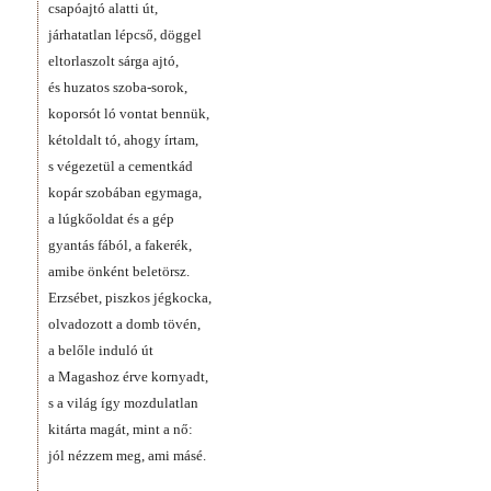
csapóajtó alatti út,
járhatatlan lépcső, döggel
eltorlaszolt sárga ajtó,
és huzatos szoba-sorok,
koporsót ló vontat bennük,
kétoldalt tó, ahogy írtam,
s végezetül a cementkád
kopár szobában egymaga,
a lúgkőoldat és a gép
gyantás fából, a fakerék,
amibe önként beletörsz.
Erzsébet, piszkos jégkocka,
olvadozott a domb tövén,
a belőle induló út
a Magashoz érve kornyadt,
s a világ így mozdulatlan
kitárta magát, mint a nő:
jól nézzem meg, ami másé.