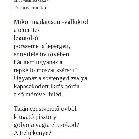
Mint vadmacskaszív
a karmos prém alatt.
Mikor madárcsont-vállukról
a teremtés
legutolsó
porszeme is lepergett,
annyiféle öv tövében
hát nem ugyanaz a
repkedő moszat száradt?
Ugyanaz a sóstengeri zsálya
kapaszkodott ikrás bőrén
a só mézével feléd.
Talán ezüstveretű övből
kiugató pisztoly
golyója vágta el csókod?
A Féltékenyé?