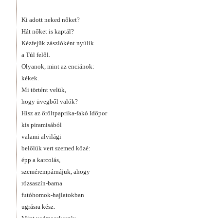
Ki adott neked nőket?
Hát nőket is kaptál?
Kézfejük zászlóként nyúlik
a Túl felől.
Olyanok, mint az enciánok:
kékek.
Mi történt velük,
hogy üvegből valók?
Hisz az őröltpaprika-fakó Időpor
kis piramisából
valami alvilági
belőlük vert szemed közé:
épp a karcolás,
szemérempárnájuk, ahogy
rózsaszín-barna
futóhomok-hajlatokban
ugrásra kész.