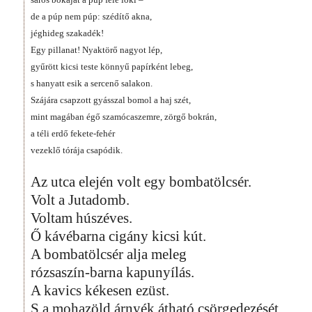
de a púp nem púp: szédítő akna,
jéghideg szakadék!
Egy pillanat! Nyaktörő nagyot lép,
gyűrött kicsi teste könnyű papírként lebeg,
s hanyatt esik a sercenő salakon.
Szájára csapzott gyásszal bomol a haj szét,
mint magában égő szamócaszemre, zörgő bokrán,
a téli erdő fekete-fehér
vezeklő tórája csapódik.
Az utca elején volt egy bombatölcsér.
Volt a Jutadomb.
Voltam húszéves.
Ő kávébarna cigány kicsi kút.
A bombatölcsér alja meleg
rózsaszín-barna kapunyílás.
A kavics kékesen ezüst.
S a mohazöld árnyék átható csörgedezését