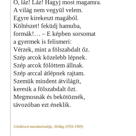
Ó, láz! Láz! Hagyj most magamra.
A világ nem vegyül velem.
Egyre kirekeszt magából.
Költészet! feküdj hamuba,
formák!… – E képben sorsomat
a gyermek is felismeri:
Vérzek, mint a fölszabdalt őz.
Szép arcok közelebb lépnek.
Szép arcok fölöttem állnak.
Szép arccal átlépnek rajtam.
Szemük mindent átvilágít,
keresik a fölszabdalt őzt.
Megmosnák és bekötöznék,
távozóban ezt éneklik.
A költészet mondanivalója
,
Alvilág (1956-1969)