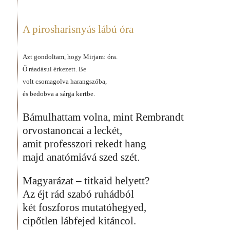
A pirosharisnyás lábú óra
Azt gondoltam, hogy Mirjam: óra.
Ő ráadásul érkezett. Be
volt csomagolva harangszóba,
és bedobva a sárga kertbe.
Bámulhattam volna, mint Rembrandt
orvostanoncai a leckét,
amit professzori rekedt hang
majd anatómiává szed szét.
Magyarázat – titkaid helyett?
Az éjt rád szabó ruhádból
két foszforos mutatóhegyed,
cipőtlen lábfejed kitáncol.