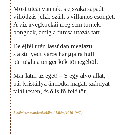
Most utcái vannak, s éjszaka sápadt
villódzás jelzi: száll, s villamos csönget.
A víz üvegkockái meg sem törnek,
bongnak, amíg a furcsa utazás tart.
De éjfél után lassúdan meglazul
s a süllyedt város hangjaira hull
pár tégla a tenger kék tömegéből.
Már látni az eget! – S egy alvó állat,
bár kristállyá álmodta magát, szárnyat
talál testén, és ő is fölfelé tör.
A költészet mondanivalója
,
Alvilág (1956-1969)