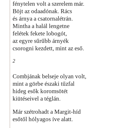
fénytelen volt a szerelem már.
Böjt az odaadónak. Rács
és árnya a csatornalétrán.
Mintha a halál lengetne
felétek fekete lobogót,
az egyre sűrűbb árnyék
csorogni kezdett, mint az eső.
2
Combjának belseje olyan volt,
mint a görbe északi tűzfal
hideg esők koromsötét
kiütéseivel a téglán.
Már szétrohadt a Margit-híd
esőtől hólyagos íve alatt.