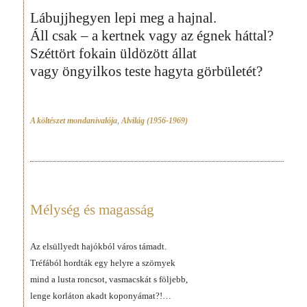
Lábujjhegyen lepi meg a hajnal.
Áll csak – a kertnek vagy az égnek háttal?
Széttört fokain üldözött állat
vagy öngyilkos teste hagyta görbületét?
A költészet mondanivalója
,
Alvilág (1956-1969)
Mélység és magasság
Az elsüllyedt hajókból város támadt.
Tréfából hordták egy helyre a szörnyek
mind a lusta roncsot, vasmacskát s följebb,
lenge korláton akadt koponyámat?!…