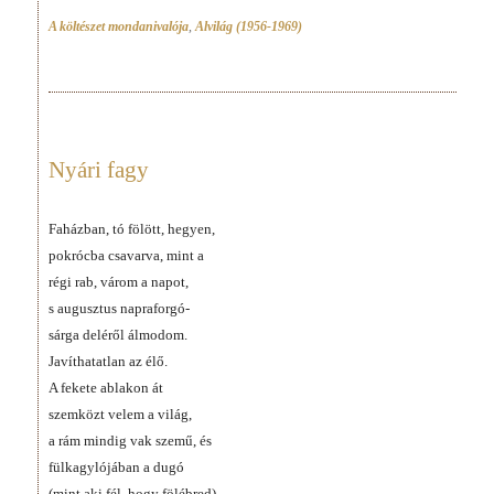
A költészet mondanivalója
,
Alvilág (1956-1969)
Nyári fagy
Faházban, tó fölött, hegyen,
pokrócba csavarva, mint a
régi rab, várom a napot,
s augusztus napraforgó-
sárga deléről álmodom.
Javíthatatlan az élő.
A fekete ablakon át
szemközt velem a világ,
a rám mindig vak szemű, és
fülkagylójában a dugó
(mint aki fél, hogy fölébred),