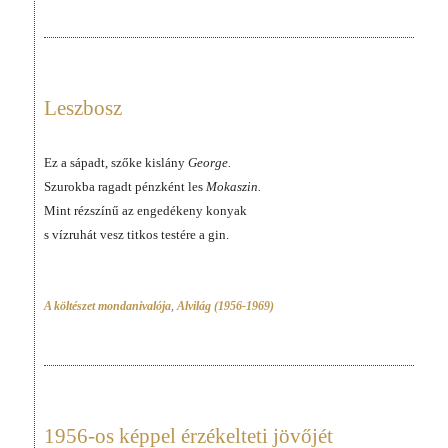
Leszbosz
Ez a sápadt, szőke kislány
George.
Szurokba ragadt pénzként les
Mokaszin.
Mint rézszínű az engedékeny konyak
s vízruhát vesz titkos testére a gin.
A költészet mondanivalója
,
Alvilág (1956-1969)
1956-os képpel érzékelteti jövőjét