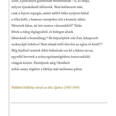
Zsire, a péklányra gondoltam minduntalan – ti, ki tudja,
milyen éjszakáknál időztetek. Nem hallatszott más,
csak a fojtott ropogás, amint millió béka nyújtott háttal
a tóba hullt, s hamvas cserepekre tört a komoly tükör.
Nézzetek hátra, mi lett szurtos városunkból? Talán
féltek a rideg téglagyártól, és hidegen alszik
lábatoknál a homokhegy? De képzeljétek oda Zsit, kikapcsolt
szoknyáját ledobva! Nem támad ettől tűzvész az egész tó körül?!
Míg fürdőző testetek fehér habrózsát ver fel a fekete tavon,
egyedül heverek a szúnyogzümmögésben összecsukódó
virágok között. Fürödjetek még! Holdbeli
nehéz arany rögként a lábfeje már mellemen pihen.
Hídlábtól hídlábig vártuk az időt
,
Ifjúkor (1942-1949)