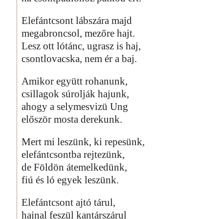
Elefántcsont lábszára majd
megabroncsol, mezőre hajt.
Lesz ott lótánc, ugrasz is haj,
csontlovacska, nem ér a baj.
Amikor együtt rohanunk,
csillagok súrolják hajunk,
ahogy a selymesvizü Ung
először mosta derekunk.
Mert mi leszünk, ki repesünk,
elefántcsontba rejtezünk,
de Földön átemelkedünk,
fiú és ló egyek leszünk.
Elefántcsont ajtó tárul,
hajnal feszül kantárszárul