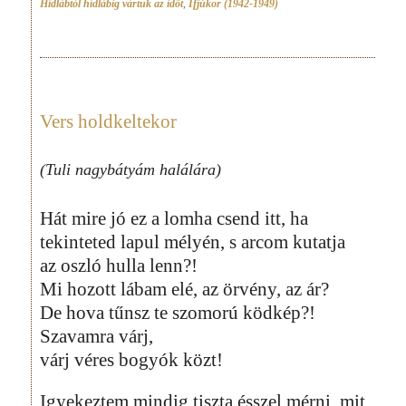
Hídlábtól hídlábig vártuk az időt
,
Ifjúkor (1942-1949)
Vers holdkeltekor
(Tuli nagybátyám halálára)
Hát mire jó ez a lomha csend itt, ha
tekinteted lapul mélyén, s arcom kutatja
az oszló hulla lenn?!
Mi hozott lábam elé, az örvény, az ár?
De hova tűnsz te szomorú ködkép?!
Szavamra várj,
várj véres bogyók közt!
Igyekeztem mindig tiszta ésszel mérni, mit