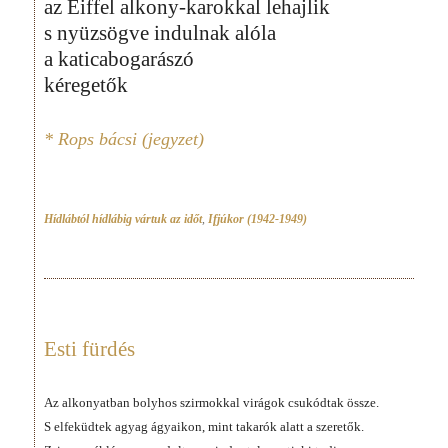
az Eiffel alkony-karokkal lehajlik
s nyüzsögve indulnak alóla
a katicabogarászó
kéregetők
* Rops bácsi (jegyzet)
Hídlábtól hídlábig vártuk az időt
,
Ifjúkor (1942-1949)
Esti fürdés
Az alkonyatban bolyhos szirmokkal virágok csukódtak össze.
S elfeküdtek agyag ágyaikon, mint takarók alatt a szeretők.