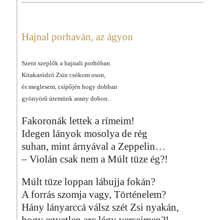
Hajnal porhaván, az ágyon
Szent szeplők a hajnali porhóban.
Kitakaródzó Zsin csókom oson,
és meglesem, csípőjén hogy dobban
gyönyörű ütemünk arany dobon.
Fakoronák lettek a rímeim!
Idegen lányok mosolya de rég
suhan, mint árnyával a Zeppelin…
– Violán csak nem a Múlt tüze ég?!
Múlt tüze loppan lábujja fokán?
A forrás szomja vagy, Történelem?
Hány lányarccá válsz szét Zsi nyakán,
hogy egyetlen arc légy verseimen?!