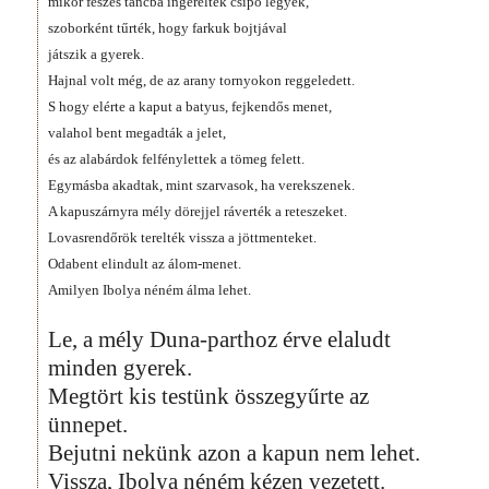
mikor feszes táncba ingereltek csípő legyek,
szoborként tűrték, hogy farkuk bojtjával
játszik a gyerek.
Hajnal volt még, de az arany tornyokon reggeledett.
S hogy elérte a kaput a batyus, fejkendős menet,
valahol bent megadták a jelet,
és az alabárdok felfénylettek a tömeg felett.
Egymásba akadtak, mint szarvasok, ha verekszenek.
A kapuszárnyra mély dörejjel ráverték a reteszeket.
Lovasrendőrök terelték vissza a jöttmenteket.
Odabent elindult az álom-menet.
Amilyen Ibolya néném álma lehet.
Le, a mély Duna-parthoz érve elaludt
minden gyerek.
Megtört kis testünk összegyűrte az
ünnepet.
Bejutni nekünk azon a kapun nem lehet.
Vissza, Ibolya néném kézen vezetett.