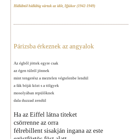
Hídlábtól hídlábig vártuk az időt
,
Ifjúkor (1942-1949)
Párizsba érkeznek az angyalok
Az égből jöttek egyre csak
az égen túlról jönnek
mint tengerész a meztelen végtelenbe lendül
a fák bójái közt s a tölgyek
mosolyában repülőknek
dala duzzad zendül
Ha az Eiffel látna titeket
csörrenne az orra
félrebillent sisakján ingana az este
ezüstfürtös füst alatt