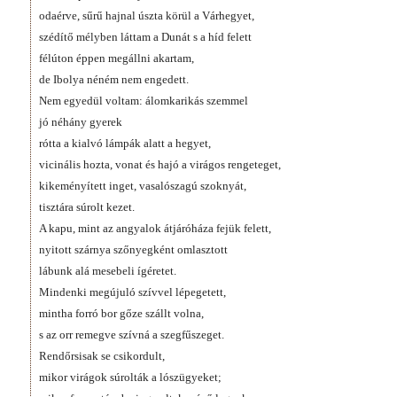
odaérve, sűrű hajnal úszta körül a Várhegyet,
szédítő mélyben láttam a Dunát s a híd felett
félúton éppen megállni akartam,
de Ibolya néném nem engedett.
Nem egyedül voltam: álomkarikás szemmel
jó néhány gyerek
rótta a kialvó lámpák alatt a hegyet,
vicinális hozta, vonat és hajó a virágos rengeteget,
kikeményített inget, vasalószagú szoknyát,
tisztára súrolt kezet.
A kapu, mint az angyalok átjáróháza fejük felett,
nyitott szárnya szőnyegként omlasztott
lábunk alá mesebeli ígéretet.
Mindenki megújuló szívvel lépegetett,
mintha forró bor gőze szállt volna,
s az orr remegve szívná a szegfűszeget.
Rendőrsisak se csikordult,
mikor virágok súrolták a lószügyeket;