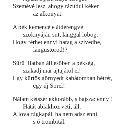
Szemévé lesz, ahogy rázúdul kéken
az alkonyat.
A pék kemencéje átderengve
szoknyáján süt, lánggal lobog.
Hogy férhet ennyi harag a szivedbe,
lángustorod!?
Sűrű illatban áll esőben a pékség,
szakadj már ajtajátol el!
Egy kürtös görnyedt kabátomban hétrét,
egy új Sorel!
Nálam kétszer ekkorább, s bajsza: ennyi!
Hátát ablakhoz veti, áll.
A lova rúgkapál, ha nem adsz enni,
s ő trombitál.