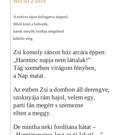
Búcsú Zsitől
A nedves tájon bólogatva süpped,
fűből kinő a buborék,
kandi ernyők lombja mögötted
kéklőn elég.
Zsi komoly ráncot húz arcára éppen:
„Harminc napja nem láttalak!”
Tág szemében virágom fényben,
a Nap matat.
Az estben Zsi a dombon áll derengve,
szoknyája rám hajol, velem egy,
parti fán megért s szemezne
rőten a meggy.
De mintha neki fordítana hátat –
„Harmincnapos lesz az új lakat!…”