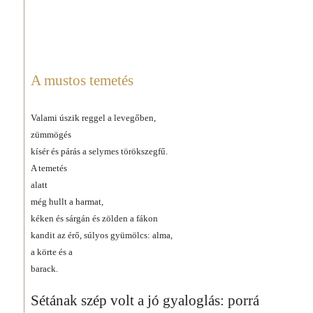
A mustos temetés
Valami úszik reggel a levegőben,
zümmögés
kísér és párás a selymes törökszegfű.
A temetés
alatt
még hullt a harmat,
kéken és sárgán és zölden a fákon
kandit az érő, súlyos gyümölcs: alma,
a körte és a
barack.
Sétának szép volt a jó gyaloglás: porrá