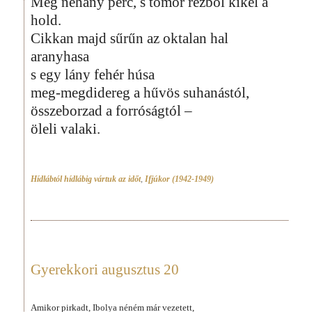
Még néhány perc, s tömör rézből kikel a
hold.
Cikkan majd sűrűn az oktalan hal
aranyhasa
s egy lány fehér húsa
meg-megdidereg a hűvös suhanástól,
összeborzad a forróságtól –
öleli valaki.
Hídlábtól hídlábig vártuk az időt
,
Ifjúkor (1942-1949)
Gyerekkori augusztus 20
Amikor pirkadt, Ibolya néném már vezetett,