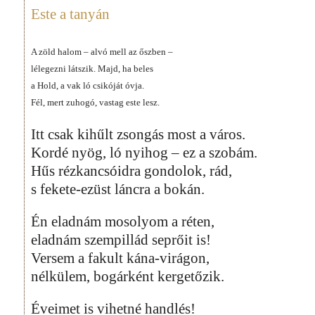
Este a tanyán
A zöld halom – alvó mell az őszben –
lélegezni látszik. Majd, ha beles
a Hold, a vak ló csikóját óvja.
Fél, mert zuhogó, vastag este lesz.
Itt csak kihűlt zsongás most a város.
Kordé nyög, ló nyihog – ez a szobám.
Hűs rézkancsóidra gondolok, rád,
s fekete-ezüst láncra a bokán.
Én eladnám mosolyom a réten,
eladnám szempillád seprőit is!
Versem a fakult kána-virágon,
nélkülem, bogárként kergetőzik.
Éveimet is vihetné handlés!