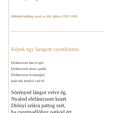
Hídlábtól hídlábig vártuk az időt
,
Ifjúkor (1942-1949)
Képek egy faragott csontkürtön
Elefántcsont ház és ajtó.
Elefántcsont alom s padló.
Elefántcsont lovászrajkó
kiált rád, hétalvó vad ló!
Sörényed lángot vetve ég.
Nyalod elefántcsont kezét.
Diónyi szikra pattog szét,
ha csontpadlóhoz patkód ért.