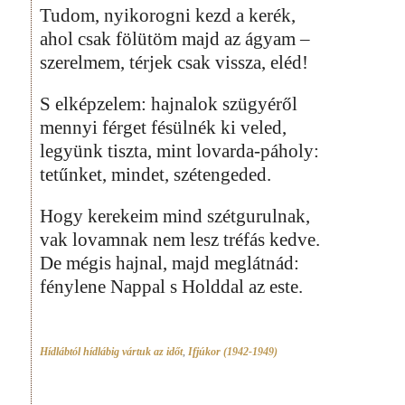
Tudom, nyikorogni kezd a kerék,
ahol csak fölütöm majd az ágyam –
szerelmem, térjek csak vissza, eléd!
S elképzelem: hajnalok szügyéről
mennyi férget fésülnék ki veled,
legyünk tiszta, mint lovarda-páholy:
tetűnket, mindet, szétengeded.
Hogy kerekeim mind szétgurulnak,
vak lovamnak nem lesz tréfás kedve.
De mégis hajnal, majd meglátnád:
fénylene Nappal s Holddal az este.
Hídlábtól hídlábig vártuk az időt
,
Ifjúkor (1942-1949)