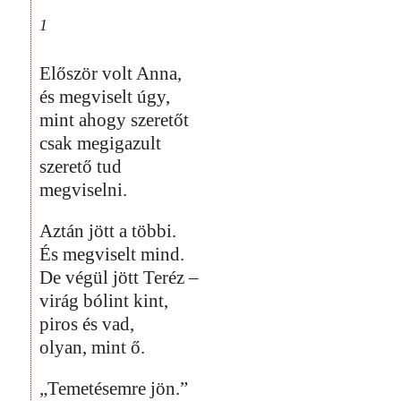
1
Először volt Anna,
és megviselt úgy,
mint ahogy szeretőt
csak megigazult
szerető tud
megviselni.
Aztán jött a többi.
És megviselt mind.
De végül jött Teréz –
virág bólint kint,
piros és vad,
olyan, mint ő.
„Temetésemre jön.”