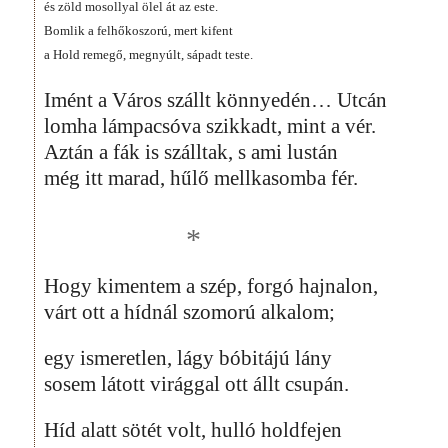
és zöld mosollyal ölel át az este.
Bomlik a felhőkoszorú, mert kifent
a Hold remegő, megnyúlt, sápadt teste.
Imént a Város szállt könnyedén… Utcán
lomha lámpacsóva szikkadt, mint a vér.
Aztán a fák is szálltak, s ami lustán
még itt marad, hűlő mellkasomba fér.
*
Hogy kimentem a szép, forgó hajnalon,
várt ott a hídnál szomorú alkalom;
egy ismeretlen, lágy bóbitájú lány
sosem látott virággal ott állt csupán.
Híd alatt sötét volt, hulló holdfejen