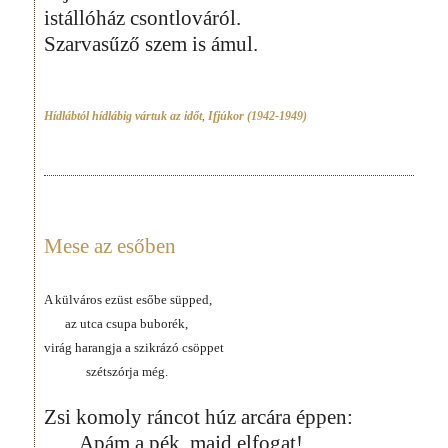
istállóház csontlováról.
Szarvasűző szem is ámul.
Hídlábtól hídlábig vártuk az időt
,
Ifjúkor (1942-1949)
Mese az esőben
A külváros ezüst esőbe süpped,
az utca csupa buborék,
virág harangja a szikrázó csöppet
szétszórja még.
Zsi komoly ráncot húz arcára éppen:
Apám a pék, majd elfogat!