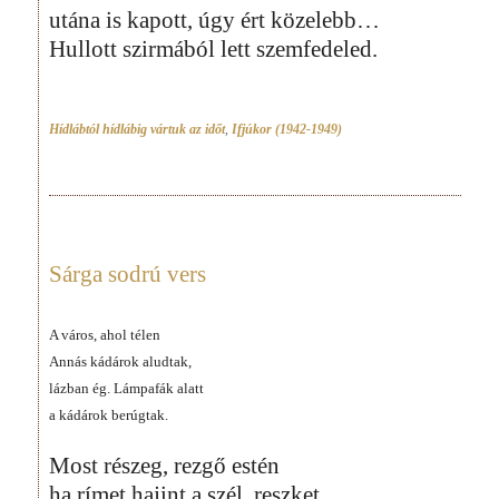
utána is kapott, úgy ért közelebb…
Hullott szirmából lett szemfedeled.
Hídlábtól hídlábig vártuk az időt
,
Ifjúkor (1942-1949)
Sárga sodrú vers
A város, ahol télen
Annás kádárok aludtak,
lázban ég. Lámpafák alatt
a kádárok berúgtak.
Most részeg, rezgő estén
ha rímet hajint a szél, reszket.