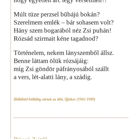
Múlt tüze perzsel bűbájú bokán?
Szerelmem emlék – bár sohasem volt?
Hány szem bogarából néz Zsi puhán!
Rózsád szirmait kéne tagadnod?
Történelem, nekem lányszemből állsz.
Benne láttam ölük rózsájáig:
míg Zsi göndör páfrányosából szállt
a vers, lét-alatti lány, a szádig.
Hídlábtól hídlábig vártuk az időt
,
Ifjúkor (1942-1949)