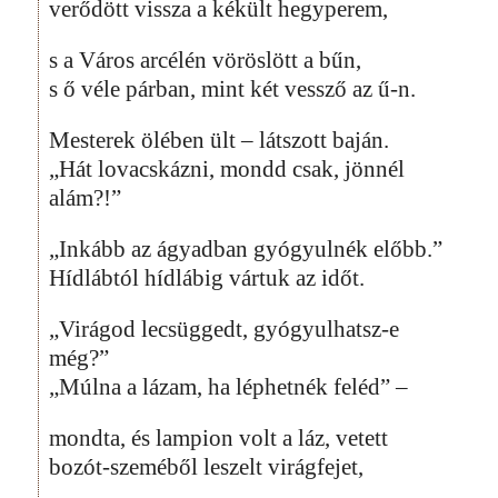
verődött vissza a kékült hegyperem,
s a Város arcélén vöröslött a bűn,
s ő véle párban, mint két vessző az ű-n.
Mesterek ölében ült – látszott baján.
„Hát lovacskázni, mondd csak, jönnél
alám?!”
„Inkább az ágyadban gyógyulnék előbb.”
Hídlábtól hídlábig vártuk az időt.
„Virágod lecsüggedt, gyógyulhatsz-e
még?”
„Múlna a lázam, ha léphetnék feléd” –
mondta, és lampion volt a láz, vetett
bozót-szeméből leszelt virágfejet,