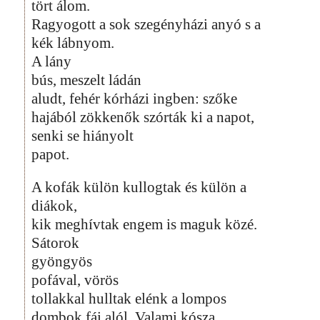
tört álom.
Ragyogott a sok szegényházi anyó s a
kék lábnyom.
A lány
bús, meszelt ládán
aludt, fehér kórházi ingben: szőke
hajából zökkenők szórták ki a napot,
senki se hiányolt
papot.
A kofák külön kullogtak és külön a
diákok,
kik meghívtak engem is maguk közé.
Sátorok
gyöngyös
pofával, vörös
tollakkal hulltak elénk a lompos
dombok fái alól. Valami kósza