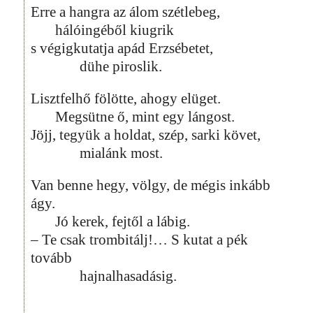
Erre a hangra az álom szétlebeg,
hálóingéből kiugrik
s végigkutatja apád Erzsébetet,
dühe piroslik.
Lisztfelhő fölötte, ahogy elüget.
Megsütne ő, mint egy lángost.
Jöjj, tegyük a holdat, szép, sarki követ,
mialánk most.
Van benne hegy, völgy, de mégis inkább
ágy.
Jó kerek, fejtől a lábig.
– Te csak trombitálj!… S kutat a pék
tovább
hajnalhasadásig.