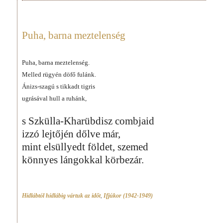
Puha, barna meztelenség
Puha, barna meztelenség.
Melled rügyén döfő fulánk.
Ánizs-szagú s tikkadt tigris
ugrásával hull a ruhánk,
s Szkülla-Kharübdisz combjaid
izzó lejtőjén dőlve már,
mint elsüllyedt földet, szemed
könnyes lángokkal körbezár.
Hídlábtól hídlábig vártuk az időt
,
Ifjúkor (1942-1949)