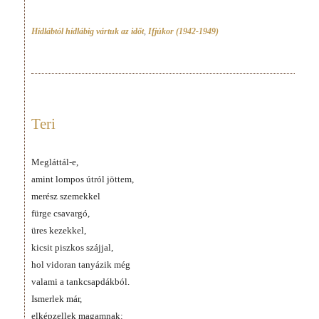
Hídlábtól hídlábig vártuk az időt
,
Ifjúkor (1942-1949)
Teri
Megláttál-e,
amint lompos útról jöttem,
merész szemekkel
fürge csavargó,
üres kezekkel,
kicsit piszkos szájjal,
hol vidoran tanyázik még
valami a tankcsapdákból.
Ismerlek már,
elképzellek magamnak: