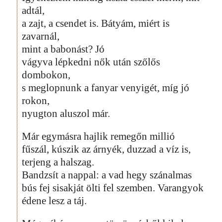
adtál,
a zajt, a csendet is. Bátyám, miért is
zavarnál,
mint a babonást? Jó
vágyva lépkedni nők után szőlős
dombokon,
s meglopnunk a fanyar venyigét, míg jó
rokon,
nyugton aluszol már.
Már egymásra hajlik remegőn millió
fűszál, kúszik az árnyék, duzzad a víz is,
terjeng a halszag.
Bandzsít a nappal: a vad hegy szánalmas
bús fej sisakját ölti fel szemben. Varangyok
édene lesz a táj.