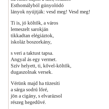
Esthomályból gúnyolódó
lányok nyújtják: vesd meg! Vesd meg!
Ti is, jó költők, a város
lemeszelt sarokján
tikkadtan elégiáztok,
iskoláz boszorkány,
s veri a taktust tapsa.
Angyal ás egy vermet.
Szív helyett, ti, kővel-költők,
dugaszolnak versek.
Vérünk majd ha tüzesíti
a sárga sodrú lőré,
jön a cigány, s elvarázsol
részeg hegedűvé.