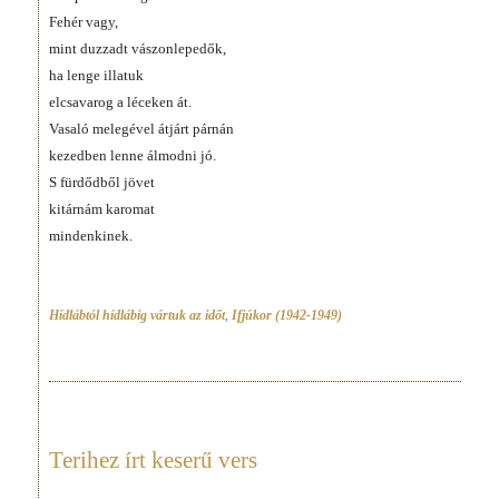
Fehér vagy,
mint duzzadt vászonlepedők,
ha lenge illatuk
elcsavarog a léceken át.
Vasaló melegével átjárt párnán
kezedben lenne álmodni jó.
S fürdődből jövet
kitárnám karomat
mindenkinek.
Hídlábtól hídlábig vártuk az időt
,
Ifjúkor (1942-1949)
Terihez írt keserű vers