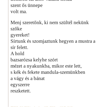
szent ős ünnepe
volt ma.
Menj szeretőnk, ki nem szültél nekünk
szőke
gyereket!
Sírtunk és szomjaztunk hegyen a mustra a
sír felett.
A hold
bazsarózsa kelyhe szórt
mézet a nyakunkba, mikor este lett,
s kék és fekete mandula-szemünkben
a vágy és a bánat
egyszerre
reszketett.