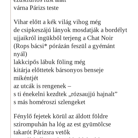
várna Párizs teste
Vihar előtt a kék világ vihog még
de csipkeszájú lányok mosdatják a bordélyt
ujjaikról ingükből terjeng a Chat Noir
(Rops bácsi* pórázán feszül a gyémánt
nyál)
lakkcipős lábuk föling még
kitárja előttetek bársonyos benseje
mikéntjét
az utcák is rengenek –
s ti énekelni kezdtek „rózsaujjú hajnalt”
s más homéroszi szlengeket
Fénylő fejetek körül az áldott földre
szirompuhán ha lóg az est gyümölcse
takarót Párizsra vetők