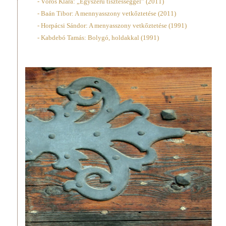
- Vörös Klára: „Egyszerű tisztességgel” (2011)
- Baán Tibor: A mennyasszony vetkőztetése (2011)
- Horpácsi Sándor: A menyasszony vetkőztetése (1991)
- Kabdebó Tamás: Bolygó, holdakkal (1991)