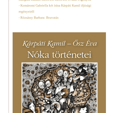
- Komáromi Gabriella két írása Kárpáti Kamil ifjúsági
regényeiről
- Rózsássy Barbara: Beavatás