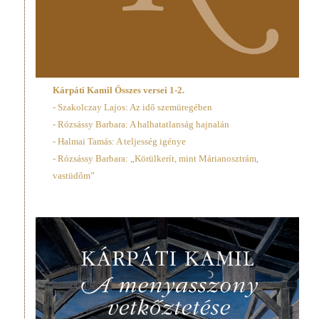
Kárpáti Kamil Összes versei 1-2.
- Szakolczay Lajos: Az idő szemüregében
- Rózsássy Barbara: A halhatatlanság hajnalán
- Halmai Tamás: A teljesség igénye
- Rózsássy Barbara: „Körülkerít, mint Márianosztrám,
vastüdőm”