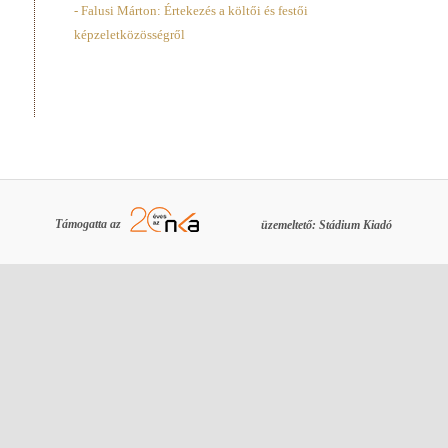
- Falusi Márton: Értekezés a költői és festői
képzeletközösségről
Támogatta az
üzemeltető: Stádium Kiadó