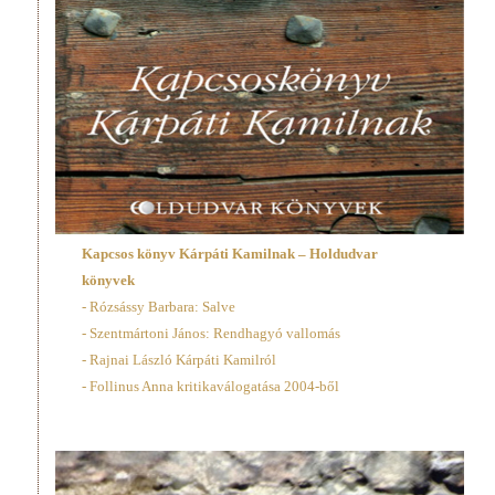
Kapcsos könyv Kárpáti Kamilnak – Holdudvar
könyvek
- Rózsássy Barbara: Salve
- Szentmártoni János: Rendhagyó vallomás
- Rajnai László Kárpáti Kamilról
- Follinus Anna kritikaválogatása 2004-ből