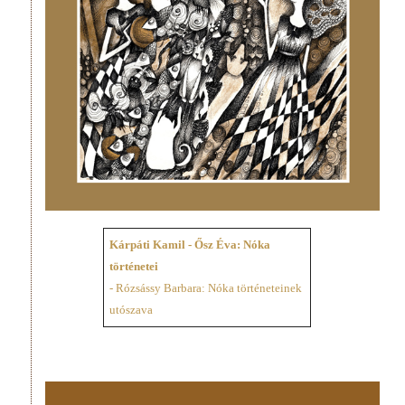
Kárpáti Kamil - Ősz Éva: Nóka
történetei
- Rózsássy Barbara: Nóka történeteinek
utószava