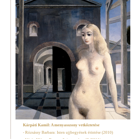
Kárpáti Kamil: A menyasszony vetkőztetése
- Rózsássy Barbara: Isten ujjbegyének érintése (2010)