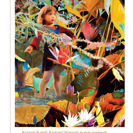
Kárpáti Kamil: Kísértet! Kísértet! és más regények