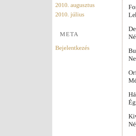
2010. augusztus
For
2010. július
Le
De
META
Né
Bejelentkezés
Bu
Ne
Or
Mé
Há
Égr
Ki
Né