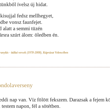
tünkből ívelsz új hidat.
 kisujjal fedsz mellhegyet,
edbe vonsz faunfejet.
d alatt a semmi tüzén
ársra szúrt álom: öledben én.
anylás - itáliai versek (1978-2008)
,
Káprázat Velencében
ndolaverseny
eddi nap van. Víz fölött fekszem. Darazsak a fejem kö
 testem napon, fél a sötétben.