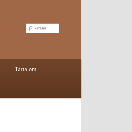
keresés
k
Tartalom