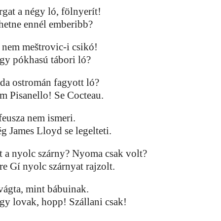
gat a négy ló, fölnyerít!
hetne ennél emberibb?
 nem meštrovic-i csikó!
gy pókhasú tábori ló?
da ostromán fagyott ló?
m Pisanello! Se Cocteau.
feusza nem ismeri.
g James Lloyd se legelteti.
t a nyolc szárny? Nyoma csak volt?
e Gí nyolc szárnyat rajzolt.
vágta, mint bábuinak.
gy lovak, hopp! Szállani csak!