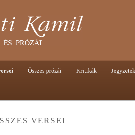
tent
ontent
ersei
Összes prózái
Kritikák
Jegyzete
SSZES VERSEI