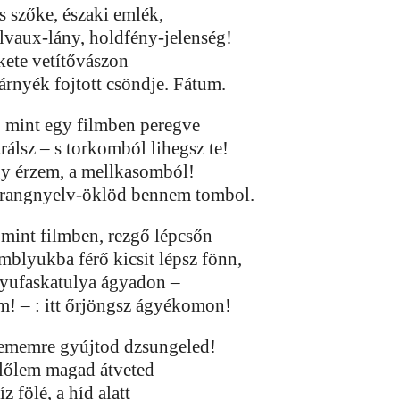
s szőke, északi emlék,
lvaux-lány, holdfény-jelenség!
kete vetítővászon
 árnyék fojtott csöndje. Fátum.
, mint egy filmben peregve
rálsz – s torkomból lihegsz te!
y érzem, a mellkasomból!
rangnyelv-öklöd bennem tombol.
 mint filmben, rezgő lépcsőn
mblyukba férő kicsit lépsz fönn,
gyufaskatulya ágyadon –
m! – : itt őrjöngsz ágyékomon!
ememre gyújtod dzsungeled!
lőlem magad átveted
íz fölé, a híd alatt