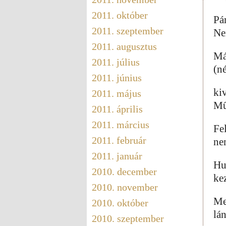
2011. október
Pár
2011. szeptember
Ne
2011. augusztus
Má
2011. július
(n
2011. június
ki
2011. május
Mű
2011. április
2011. március
Fe
2011. február
ne
2011. január
Hu
2010. december
ke
2010. november
Me
2010. október
lá
2010. szeptember