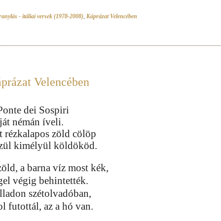
anylás - itáliai versek (1978-2008)
,
Káprázat Velencében
prázat Velencében
Ponte dei Sospiri
ját némán íveli.
t rézkalapos zöld cölöp
zül kimélyül köldököd.
zöld, a barna víz most kék,
gel végig behintették.
lladon szétolvadóban,
l futottál, az a hó van.