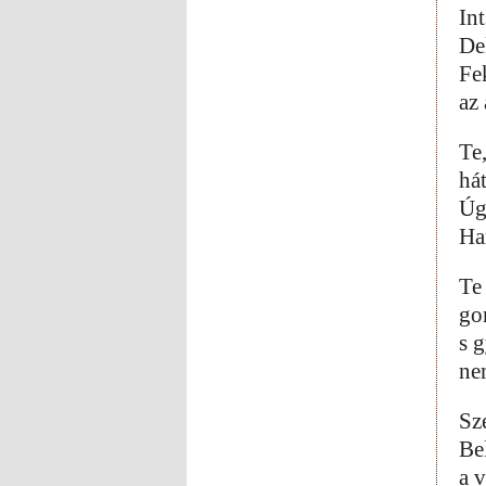
Int
De
Fe
az
Te
hát
Úg
Ha
Te
go
s 
ne
Sz
Be
a v