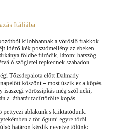
azás Itáliába
bozótból kilobbannak a vöröslő frakkok
 éjt idéző kék posztómellény az ebeken.
sárkánya földbe fúródik, látom: hatszög.
étváló szögletei repkednek szabadon.
régi Tőzsdepalota előtt Dalmady
gnapelőtt köszönt – most úszik ez a köpés.
y isaszegi vörössipkás még szól neki,
án a láthatár radírtörölte kopás.
ő pettyezi ablakunk s kiiktatódunk.
ytekémben a törlőgumi egyre töröl.
túlsó határon kérdik nevetve tőlünk: