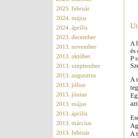
2025. február
2024. május
Ut
2024. április
2023. december
A 
2013. november
és
2013. október
P 
Sz
2013. szeptember
2013. augusztus
A 
2013. július
te
2013. június
Eg
azt
2013. május
2013. április
Es
2013. március
Ag
2013. február
A 