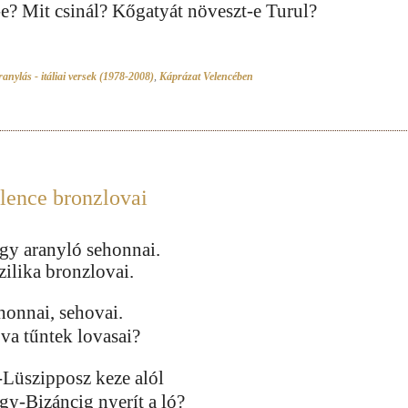
-e? Mit csinál? Kőgatyát növeszt-e Turul?
anylás - itáliai versek (1978-2008)
,
Káprázat Velencében
lence bronzlovai
gy aranyló sehonnai.
zilika bronzlovai.
honnai, sehovai.
va tűntek lovasai?
-Lüszipposz keze alól
gy-Bizáncig nyerít a ló?