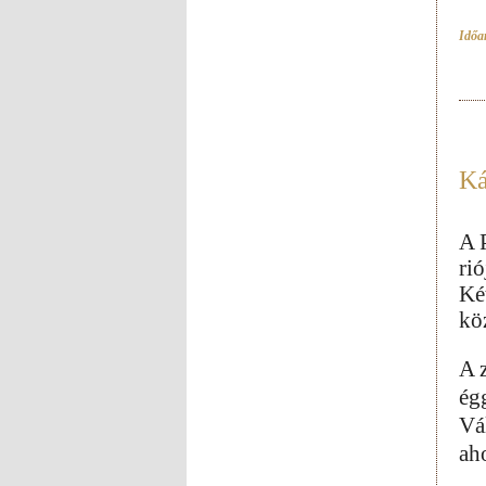
Időar
Ká
A 
rió
Ké
kö
A 
ég
Vá
aho