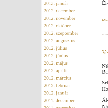
Él
2013. január
2012. december
2012. november
Időar
2012. október
2012. szeptember
2012. augusztus
2012. július
Ve
2012. június
2012. május
Né
2012. április
Ba
2012. március
Se
2012. február
Ho
2012. január
Ál
2011. december
Na
2011. november