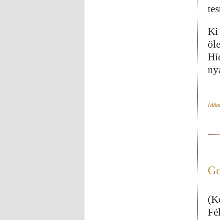
tes
Ki
öl
Hí
ny
Időar
Go
(K
Fél