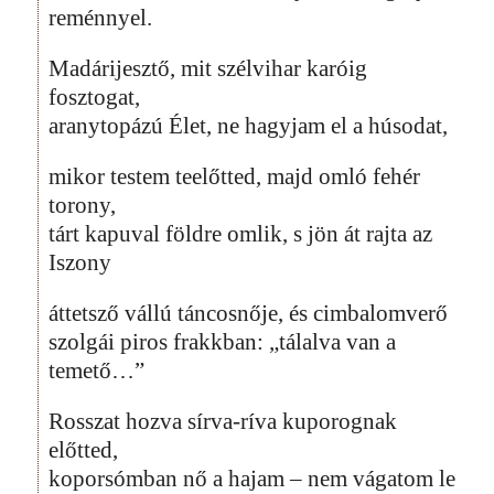
reménnyel.
Madárijesztő, mit szélvihar karóig
fosztogat,
aranytopázú Élet, ne hagyjam el a húsodat,
mikor testem teelőtted, majd omló fehér
torony,
tárt kapuval földre omlik, s jön át rajta az
Iszony
áttetsző vállú táncosnője, és cimbalomverő
szolgái piros frakkban: „tálalva van a
temető…”
Rosszat hozva sírva-ríva kuporognak
előtted,
koporsómban nő a hajam – nem vágatom le