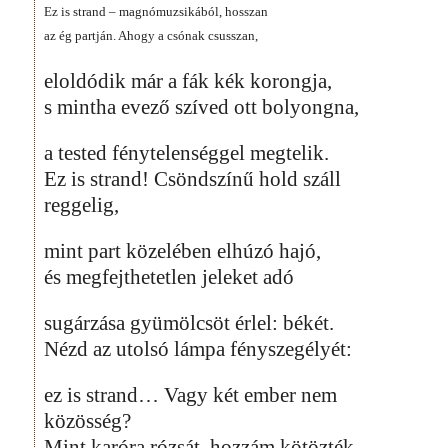
Ez is strand – magnómuzsikából, hosszan
az ég partján. Ahogy a csónak csusszan,
eloldódik már a fák kék korongja,
s mintha evező szíved ott bolyongna,
a tested fénytelenséggel megtelik.
Ez is strand! Csöndszínű hold száll
reggelig,
mint part közelében elhúzó hajó,
és megfejthetetlen jeleket adó
sugárzása gyümölcsöt érlel: békét.
Nézd az utolsó lámpa fényszegélyét:
ez is strand… Vagy két ember nem
közösség?
Mint karóra rózsát, hozzám kötözték