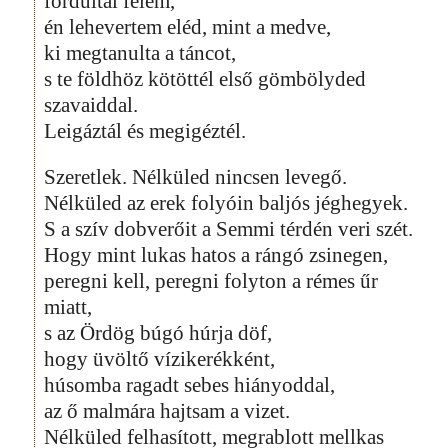
fordultál felém,
én lehevertem eléd, mint a medve,
ki megtanulta a táncot,
s te földhöz kötöttél első gömbölyded
szavaiddal.
Leigáztál és megigéztél.
Szeretlek. Nélküled nincsen levegő.
Nélküled az erek folyóin baljós jéghegyek.
S a szív dobverőit a Semmi térdén veri szét.
Hogy mint lukas hatos a rángó zsinegen,
peregni kell, peregni folyton a rémes űr
miatt,
s az Ördög búgó húrja döf,
hogy üvöltő vízikerékként,
húsomba ragadt sebes hiányoddal,
az ő malmára hajtsam a vizet.
Nélküled felhasított, megrablott mellkas