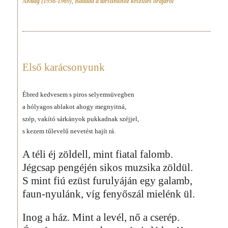
Alvilág (1956-1969)
,
Ballada a társunkhoz készülés órájáról
Első karácsonyunk
Ébred kedvesem s piros selyemsüvegben
a hólyagos ablakot ahogy megnyitná,
szép, vakító sárkányok pukkadnak széjjel,
s kezem tűlevelű nevetést hajít rá.
A téli éj zöldell, mint fiatal falomb.
Jégcsap pengéjén sikos muzsika zöldül.
S mint fiú ezüst furulyáján egy galamb,
faun-nyulánk, víg fenyőszál mielénk ül.
Inog a ház. Mint a levél, nő a cserép.