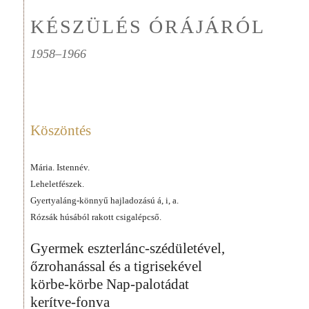
KÉSZÜLÉS ÓRÁJÁRÓL
1958–1966
Köszöntés
Mária. Istennév.
Leheletfészek.
Gyertyaláng-könnyű hajladozású á, i, a.
Rózsák húsából rakott csigalépcső.
Gyermek eszterlánc-szédületével,
őzrohanással és a tigrisekével
körbe-körbe Nap-palotádat
kerítve-fonva