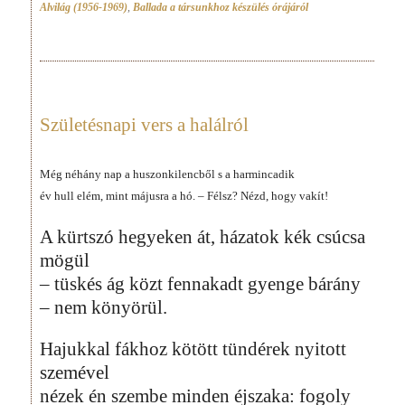
Alvilág (1956-1969)
,
Ballada a társunkhoz készülés órájáról
Születésnapi vers a halálról
Még néhány nap a huszonkilencből s a harmincadik
év hull elém, mint májusra a hó. – Félsz? Nézd, hogy vakít!
A kürtszó hegyeken át, házatok kék csúcsa
mögül
– tüskés ág közt fennakadt gyenge bárány
– nem könyörül.
Hajukkal fákhoz kötött tündérek nyitott
szemével
nézek én szembe minden éjszaka: fogoly