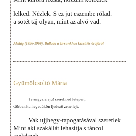
lelked. Nézlek. S ez jut eszembe rólad:
a sötét táj olyan, mint az alvó vad.
Alvilág (1956-1969)
,
Ballada a társunkhoz készülés órájáról
Gyümölcsoltó Mária
Te angyalerejű! szerelmed letepert.
Görbehátu hegedűkön ijedező zene lejt.
Vak ujjhegy-tapogatásával szeretlek.
Mint aki szakállát lehasítja s táncol
szeleknek,