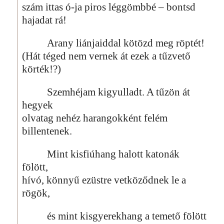
szám ittas ó-ja piros léggömbbé – bontsd
hajadat rá!
Arany liánjaiddal kötözd meg röptét!
(Hát téged nem vernek át ezek a tűzvető
körték!?)
Szemhéjam kigyulladt. A tűzön át
hegyek
olvatag nehéz harangokként felém
billentenek.
Mint kisfiúhang halott katonák
fölött,
hívó, könnyű ezüstre vetköződnek le a
rögök,
és mint kisgyerekhang a temető fölött