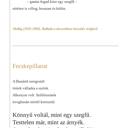
– gamin fogad közt egy szegfű –
sötéten is villog, hosszan és külön.
Alvilág (1956-1969)
,
Ballada a társunkhoz készülés órájáról
Fecskepillanat
A Dunáról seregestül
törtek válladra a szelek.
Alkonyat volt. Szőlőszemek
üveghusán néztél keresztül.
Könnyű voltál, mint egy szegfű.
Testtelen már, mint az árnyék.