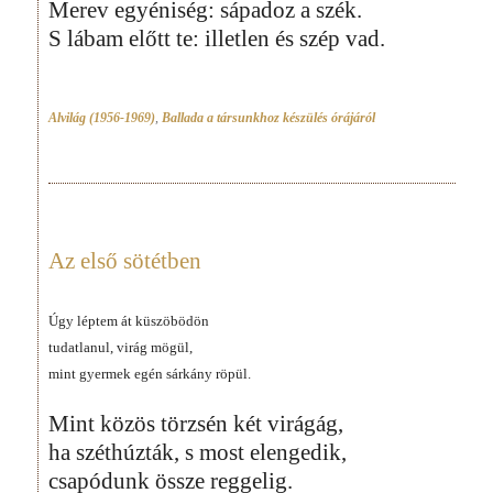
Merev egyéniség: sápadoz a szék.
S lábam előtt te: illetlen és szép vad.
Alvilág (1956-1969)
,
Ballada a társunkhoz készülés órájáról
Az első sötétben
Úgy léptem át küszöbödön
tudatlanul, virág mögül,
mint gyermek egén sárkány röpül.
Mint közös törzsén két virágág,
ha széthúzták, s most elengedik,
csapódunk össze reggelig.