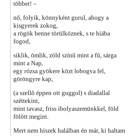
többet! –
nő, folyik, könnyként gurul, ahogy a
kisgyerek zokog,
a rögök benne törülköznek, s te hiába
fogod,
siklik, ömlik, zöld színű mint a fű, sárga
mint a Nap,
egy rózsa gyökere közt lobogva fel,
göröngyre kap,
(a szellő éppen ott guggol) s diadallal
széttekint,
mint tavasz, friss ibolyaszemünkkel, föld
fölött megint.
Mert nem hiszek halálban én már, ki haltam