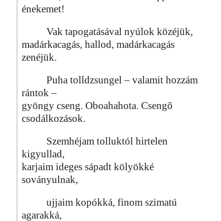
énekemet!
Vak tapogatásával nyúlok közéjük,
madárkacagás, hallod, madárkacagás
zenéjük.
Puha tolldzsungel – valamit hozzám
rántok –
gyöngy cseng. Oboahahota. Csengő
csodálkozások.
Szemhéjam tolluktól hirtelen
kigyullad,
karjaim ideges sápadt kölyökké
soványulnak,
ujjaim kopókká, finom szimatú
agarakká,