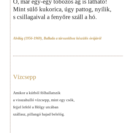
Ó, már egy-egy tobozos ág is látható!
Mint sülő kukorica, úgy pattog, nyílik,
s csillagaival a fenyőre száll a hó.
Alvilág (1956-1969)
,
Ballada a társunkhoz készülés órájáról
Vízcsepp
Amikor a kútból fölhallatszik
a visszahulló vízcsepp, mint egy csók,
fejjel lefelé a Hölgy utcában
szállasz, pillangó hajad belelóg.