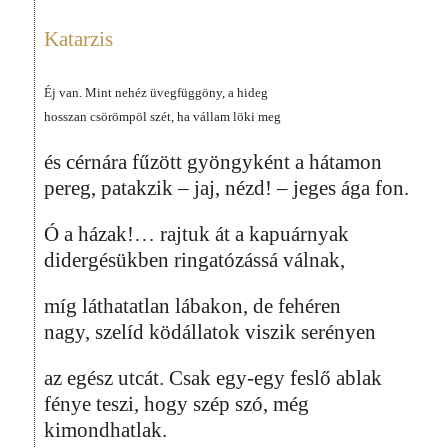
Katarzis
Éj van. Mint nehéz üvegfüggöny, a hideg
hosszan csörömpöl szét, ha vállam löki meg
és cérnára fűzött gyöngyként a hátamon
pereg, patakzik – jaj, nézd! – jeges ága fon.
Ó a házak!… rajtuk át a kapuárnyak
didergésükben ringatózássá válnak,
míg láthatatlan lábakon, de fehéren
nagy, szelíd ködállatok viszik serényen
az egész utcát. Csak egy-egy feslő ablak
fénye teszi, hogy szép szó, még
kimondhatlak.