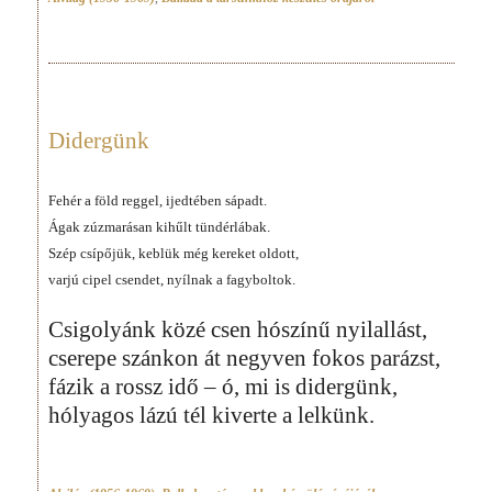
Didergünk
Fehér a föld reggel, ijedtében sápadt.
Ágak zúzmarásan kihűlt tündérlábak.
Szép csípőjük, keblük még kereket oldott,
varjú cipel csendet, nyílnak a fagyboltok.
Csigolyánk közé csen hószínű nyilallást,
cserepe szánkon át negyven fokos parázst,
fázik a rossz idő – ó, mi is didergünk,
hólyagos lázú tél kiverte a lelkünk.