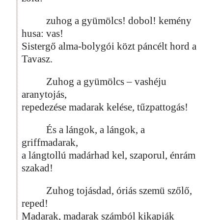
zuhog a gyümölcs! dobol! kemény
husa: vas!
Sistergő alma-bolygói közt páncélt hord a
Tavasz.
Zuhog a gyümölcs – vashéju
aranytojás,
repedezése madarak kelése, tűzpattogás!
És a lángok, a lángok, a
griffmadarak,
a lángtollú madárhad kel, szaporul, énrám
szakad!
Zuhog tojásdad, óriás szemü szőlő,
reped!
Madarak, madarak számból kikapják