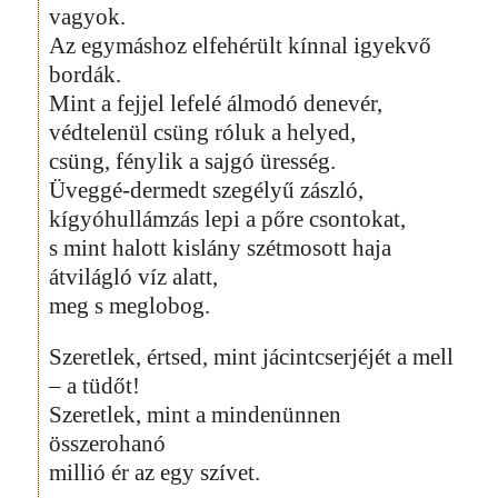
vagyok.
Az egymáshoz elfehérült kínnal igyekvő
bordák.
Mint a fejjel lefelé álmodó denevér,
védtelenül csüng róluk a helyed,
csüng, fénylik a sajgó üresség.
Üveggé-dermedt szegélyű zászló,
kígyóhullámzás lepi a pőre csontokat,
s mint halott kislány szétmosott haja
átvilágló víz alatt,
meg s meglobog.
Szeretlek, értsed, mint jácintcserjéjét a mell
– a tüdőt!
Szeretlek, mint a mindenünnen
összerohanó
millió ér az egy szívet.