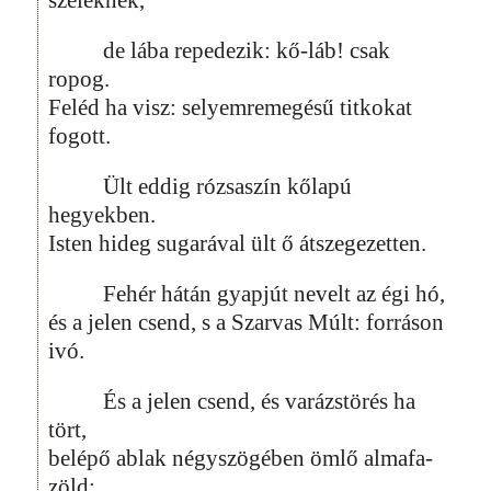
de lába repedezik: kő-láb! csak
ropog.
Feléd ha visz: selyemremegésű titkokat
fogott.
Ült eddig rózsaszín kőlapú
hegyekben.
Isten hideg sugarával ült ő átszegezetten.
Fehér hátán gyapjút nevelt az égi hó,
és a jelen csend, s a Szarvas Múlt: forráson
ivó.
És a jelen csend, és varázstörés ha
tört,
belépő ablak négyszögében ömlő almafa-
zöld: