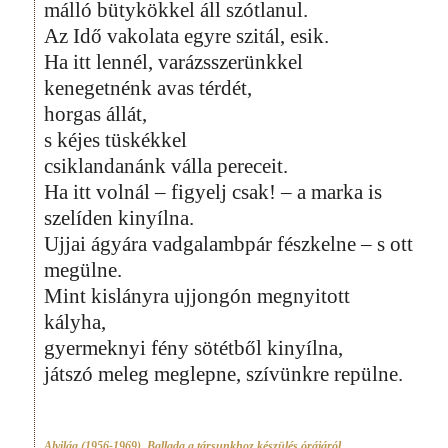
málló bütykökkel áll szótlanul.
Az Idő vakolata egyre szitál, esik.
Ha itt lennél, varázsszerünkkel
kenegetnénk avas térdét,
horgas állát,
s kéjes tüskékkel
csiklandanánk válla pereceit.
Ha itt volnál – figyelj csak! – a marka is
szelíden kinyílna.
Ujjai ágyára vadgalambpár fészkelne – s ott
megülne.
Mint kislányra ujjongón megnyitott
kályha,
gyermeknyi fény sötétből kinyílna,
játszó meleg meglepne, szívünkre repülne.
Alvilág (1956-1969)
,
Ballada a társunkhoz készülés órájáról