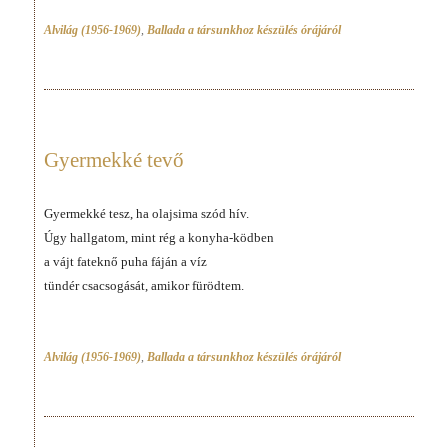
Alvilág (1956-1969)
,
Ballada a társunkhoz készülés órájáról
Gyermekké tevő
Gyermekké tesz, ha olajsima szód hív.
Úgy hallgatom, mint rég a konyha-ködben
a vájt fateknő puha fáján a víz
tündér csacsogását, amikor fürödtem.
Alvilág (1956-1969)
,
Ballada a társunkhoz készülés órájáról