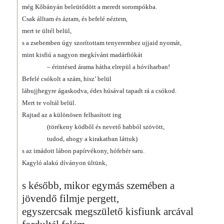
még Kőbányán beleütődött a meredt sorompókba.
Csak álltam és áztam, és befelé néztem,
mert te ültél belül,
s a zsebemben úgy szorítottam tenyeremhez ujjaid nyomát,
mint kisfiú a nagyon megkívánt madárfiókát
– érintésed árama hátha elrepül a hóviharban!
Befelé csókolt a szám, hisz’ belül
lábujjhegyre ágaskodva, édes húsával tapadt rá a csókod.
Mert te voltál belül.
Rajtad az a különösen felhasított ing
(törékeny ködből és nevető habból szövött,
tudod, ahogy a kirakatban láttuk)
s az imádott lábon papírvékony, hófehér saru.
Kagyló alakú díványon ültünk,
s később, mikor egymás szemében a
jövendő filmje pergett,
egyszercsak megszülető kisfiunk arcával