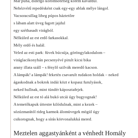
Már puha, didergő koromsötétség körém kavardul.
Nehézvérű repedésként csak egy-egy ablak mélye lángol.
Vacsoracsillag libeg púpos háztetőre
s lábam alatt üveg fagott jajdul
egy széthasadt virágból.
Nélküled az est erdő farkasokkal.
Mély erdő és halál.
Veled az esti park: füvek búcsúja, göröngylakodalom –
viráglacikonyhán pecsenyévé pirult kicsi bika
arany illata száll – s fénylő szilvák meredő kacson.
A lámpák! a lámpák! feketén csavarult rudakon holdak – neked
ágaskodnak a bokrok indái közt e kopasz furulyások,
neked hullnak, mint tündér káposztafejek.
Nélküled az est tó alá bukó utcái úgy bugyognak!
A temetőkapuk úttestre kilódulnak, mint a kezek –
sózúzmarától rideg karmok álomüvegek mögül úgy
csikorognak, hogy a sírás körvonalukká mered.
Meztelen aggastyánként a vénhedt Homály