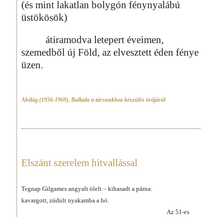
(és mint lakatlan bolygón fénynyalábú
üstökösök)
átiramodva letepert éveimen,
szemedből új Föld, az elvesztett éden fénye
üzen.
Alvilág (1956-1969)
,
Ballada a társunkhoz készülés órájáról
Elszánt szerelem hitvallással
Tegnap Gilgames angyalt ölelt – kihasadt a párna:
kavargott, zúdult nyakamba a hó.
Az 51-es