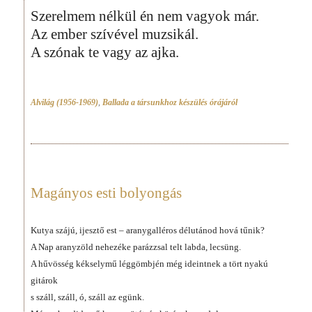
Szerelmem nélkül én nem vagyok már.
Az ember szívével muzsikál.
A szónak te vagy az ajka.
Alvilág (1956-1969)
,
Ballada a társunkhoz készülés órájáról
Magányos esti bolyongás
Kutya szájú, ijesztő est – aranygalléros délutánod hová tűnik?
A Nap aranyzöld nehezéke parázzsal telt labda, lecsüng.
A hűvösség kékselymű léggömbjén még ideintnek a tört nyakú
gitárok
s száll, száll, ó, száll az egünk.