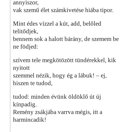
annyiszor,
vak szemű élet számkivetése hiába tipor.
Mint édes vízzel a kút, add, belőled
telitődjek,
bennem sok a halott bárány, de szemem be
ne födjed:
szívem tele megkötözött tündérekkel, kik
nyitott
szemmel nézik, hogy ég a lábuk! – ej,
hiszen te tudod,
tudod: minden évünk öldöklő út új
kínpadig.
Remény zsákjába varrva mégis, itt a
harmincadik!