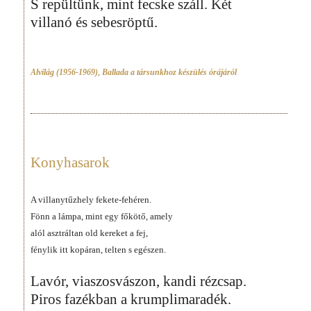
S repültünk, mint fecske száll. Két
villanó és sebesröptű.
Alvilág (1956-1969)
,
Ballada a társunkhoz készülés órájáról
Konyhasarok
A villanytűzhely fekete-fehéren.
Fönn a lámpa, mint egy főkötő, amely
alól asztráltan old kereket a fej,
fénylik itt kopáran, telten s egészen.
Lavór, viaszosvászon, kandi rézcsap.
Piros fazékban a krumplimaradék.