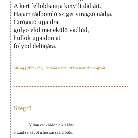
A kert fellobbantja kinyílt dáliáit.
Hajam rádbomló sziget virágzó nádja.
Cirógató ujjaidra,
golyó elől menekülő vadlúd,
hullok ujjaidon át
folyód deltájára.
Alvilág (1956-1969)
,
Ballada a társunkhoz készülés órájáról
Szegfű
Villan csuklódon a kis lánc.
S szád sarkából a hosszú szárú öröm