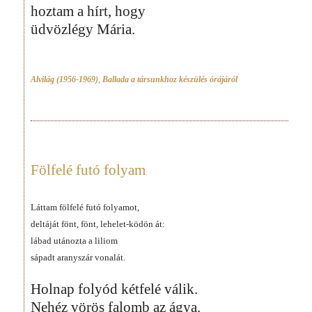
hoztam a hírt, hogy
üdvözlégy Mária.
Alvilág (1956-1969)
,
Ballada a társunkhoz készülés órájáról
Fölfelé futó folyam
Láttam fölfelé futó folyamot,
deltáját fönt, fönt, lehelet-ködön át:
lábad utánozta a liliom
sápadt aranyszár vonalát.
Holnap folyód kétfelé válik.
Nehéz vörös falomb az ágya.