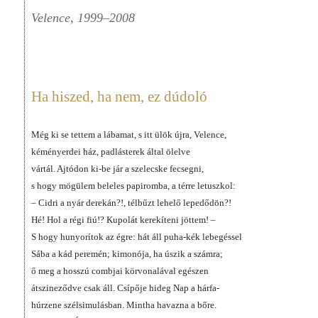
Velence, 1999–2008
Ha hiszed, ha nem, ez dúdoló
Még ki se tettem a lábamat, s itt ülök újra, Velence,
kéményerdei ház, padlásterek által ölelve
vártál. Ajtódon ki-be jár a szelecske fecsegni,
s hogy mögülem beleles papiromba, a térre letuszkol:
– Cidri a nyár derekán?!, télbűzt lehelő lepedődön?!
Hé! Hol a régi fiú!? Kupolát kerekíteni jöttem! –
S hogy hunyorítok az égre: hát áll puha-kék lebegéssel
Sába a kád peremén; kimonója, ha úszik a számra;
ő meg a hosszú combjai körvonalával egészen
átszineződve csak áll. Csípője hideg Nap a hárfa-
húrzene szélsimulásban. Mintha havazna a bőre.