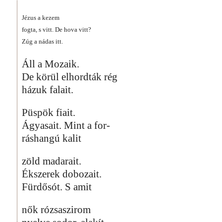
Jézus a kezem
fogta, s vitt. De hova vitt?
Zúg a nádas itt.
Áll a Mozaik.
De körül elhordták rég
házuk falait.
Püspök fiait.
Ágyasait. Mint a for-
ráshangú kalit
zöld madarait.
Ékszerek dobozait.
Fürdősót. S amit
nők rózsaszirom