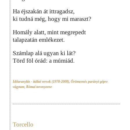
Ha éjszakán át ittragadsz,
ki tudná még, hogy mi maraszt?
Homály alatt, mint megrepedt
talapzatán emlékezet.
Számlap alá ugyan ki lát?
Törd föl órád: a múmiád.
Időaranylás - itáliai versek (1978-2008)
,
Örömzenés parányi gépre
vágytam
,
Római toronyzene
Torcello