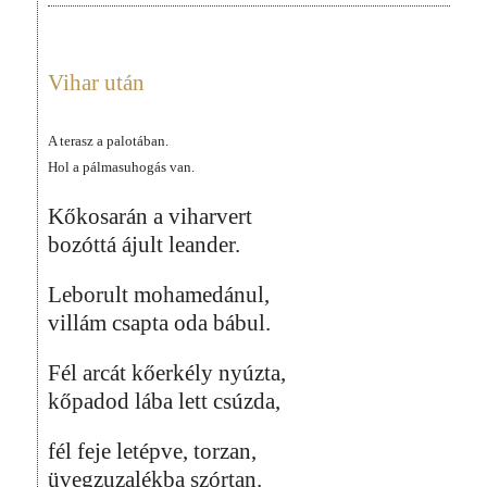
Vihar után
A terasz a palotában.
Hol a pálmasuhogás van.
Kőkosarán a viharvert
bozóttá ájult leander.
Leborult mohamedánul,
villám csapta oda bábul.
Fél arcát kőerkély nyúzta,
kőpadod lába lett csúzda,
fél feje letépve, torzan,
üvegzuzalékba szórtan.