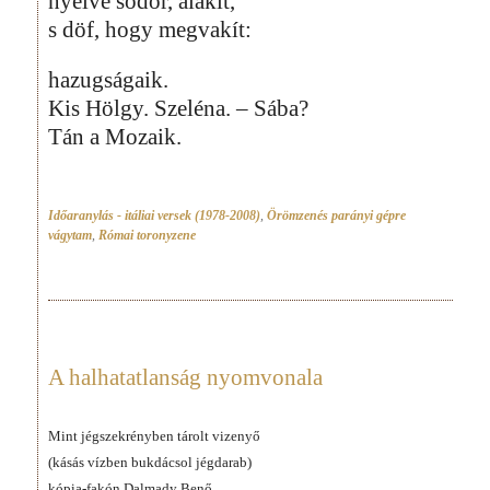
nyelve sodor, alakít,
s döf, hogy megvakít:
hazugságaik.
Kis Hölgy. Szeléna. – Sába?
Tán a Mozaik.
Időaranylás - itáliai versek (1978-2008)
,
Örömzenés parányi gépre
vágytam
,
Római toronyzene
A halhatatlanság nyomvonala
Mint jégszekrényben tárolt vizenyő
(kásás vízben bukdácsol jégdarab)
kópia-fakón Dalmady Benő