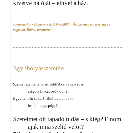
kivetve hálóját – elnyel a ház.
Időaranylás - itáliai versek (1978-2008)
,
Örömzenés parányi gépre
vágytam
,
Római toronyzene
Egy ibolyásszeműre
Szemet szemért? Sose hidd! Akarva szívet is,
csigolyám-taposók dühét
figyeltem én sokat! Tükörbe mint aki
lesi önmaga púpját.
Szerelmet olt tapadó tudás – s kiég? Finom
ajak inna szelíd velőt?