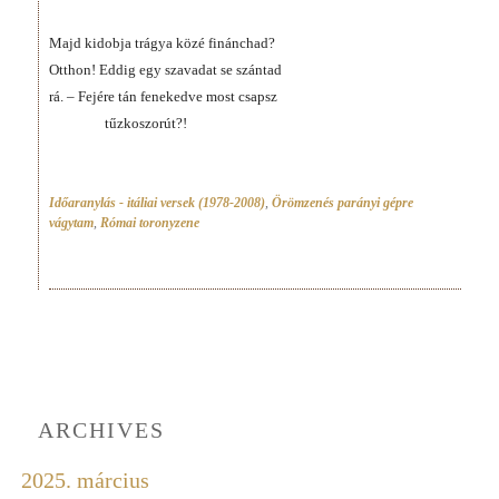
Majd kidobja trágya közé finánchad?
Otthon! Eddig egy szavadat se szántad
rá. – Fejére tán fenekedve most csapsz
tűzkoszorút?!
Időaranylás - itáliai versek (1978-2008)
,
Örömzenés parányi gépre
vágytam
,
Római toronyzene
ARCHIVES
2025. március