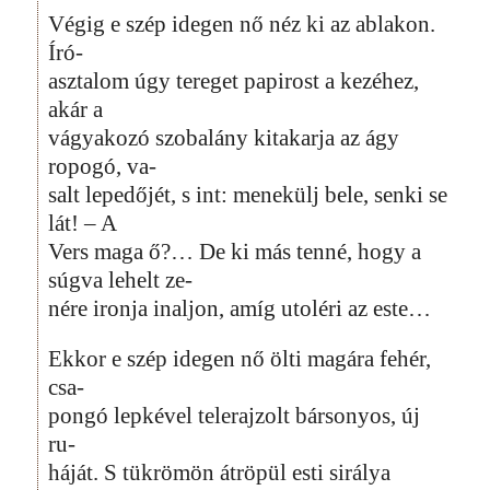
Végig e szép idegen nő néz ki az ablakon.
Író-
asztalom úgy tereget papirost a kezéhez,
akár a
vágyakozó szobalány kitakarja az ágy
ropogó, va-
salt lepedőjét, s int: menekülj bele, senki se
lát! – A
Vers maga ő?… De ki más tenné, hogy a
súgva lehelt ze-
nére ironja inaljon, amíg utoléri az este…
Ekkor e szép idegen nő ölti magára fehér,
csa-
pongó lepkével telerajzolt bársonyos, új
ru-
háját. S tükrömön átröpül esti sirálya