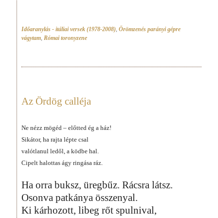
Időaranylás - itáliai versek (1978-2008)
,
Örömzenés parányi gépre
vágytam
,
Római toronyzene
Az Ördög calléja
Ne nézz mögéd – előtted ég a ház!
Sikátor, ha rajta lépte csal
valótlanul ledől, a ködbe hal.
Cipelt halottas ágy ringása ráz.
Ha orra buksz, üregbűz. Rácsra látsz.
Osonva patkánya összenyal.
Ki kárhozott, libeg rőt spulnival,