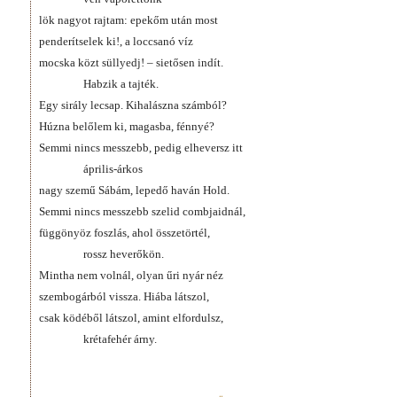
lök nagyot rajtam: epekőm után most
penderítselek ki!, a loccsanó víz
mocska közt süllyedj! – sietősen indít.
Habzik a tajték.
Egy sirály lecsap. Kihalászna számból?
Húzna belőlem ki, magasba, fénnyé?
Semmi nincs messzebb, pedig elheversz itt
április-árkos
nagy szemű Sábám, lepedő haván Hold.
Semmi nincs messzebb szelid combjaidnál,
függönyöz foszlás, ahol összetörtél,
rossz heverőkön.
Mintha nem volnál, olyan űri nyár néz
szembogárból vissza. Hiába látszol,
csak ködéből látszol, amint elfordulsz,
krétafehér árny.