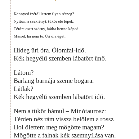
Könnyed ízétől lettem ilyen részeg?
Nyitom a szekrényt, tükör elé lépek.
Térdre esett szörny, hátha benne képed.
Másod, ha nem te. Űri óra éget.
Hideg űri óra. Ólomfal-idő.
Kék hegyélű szemben lábatört ünő.
Látom?
Barlang barnája szeme bogara.
Látlak?
Kék hegyélű szemben lábatört idő.
Nem a tükör bámul – Minótaurosz:
Térden néz rám vissza belőlem a rossz.
Hol ölettem meg mögötte magam?
Mögötte a falnak kék szemnyílása van.