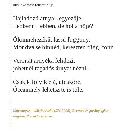
dús lakomára terített búja.
Hajladozó árnya: legyezője.
Lebbenni lebben, de hol a nője?
Ólomnehezékű, lassú függöny.
Mondva se hinnéd, kereszten függ, fönn.
Veronát árnyéka felidézi:
jöhetnél ragadós árnyat nézni.
Csak kifolyik elé, utcakőre.
Óceánmély lehetsz te is tőle.
Időaranylás - itáliai versek (1978-2008)
,
Örömzenés parányi gépre
vágytam
,
Római toronyzene