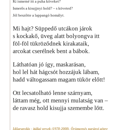
Ki ismerné itt a puha köveket?
Ismerős a kisujjnyi hold? – s követed?
Jól beszőtte a lappangó homályt.
Mi hajt? Süppedő utcákon járok
s kockakő, üveg alatt bolyongva itt
föl-föl tükröződnek kirakataik,
arcokat cserélnek bent a bábok.
Láthatóan jó így, maskarásan,
hol lel hát hágcsót hozzájuk lábam,
hadd váltogassam magam tükör előtt!
Ott lecsatolható lenne szárnyam,
láttam még, ott mennyi mulatság van –
de ravasz hold kisujja szemembe lőtt.
Időaranylás - itáliai versek (1978-2008)
,
Örömzenés parányi gépre