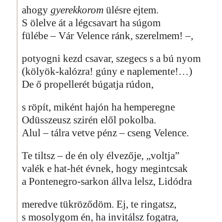
ahogy
gyerekkorom
ülésre ejtem.
S ölelve át a légcsavart ha súgom
fülébe – Vár Velence ránk, szerelmem! –,
potyogni kezd csavar, szegecs s a bú nyom
(kölyök-kalózra! gúny e naplemente!…)
De ő propellerét búgatja rúdon,
s röpít, miként hajón ha hemperegne
Odüsszeusz szirén elől pokolba.
Alul – tálra vetve pénz – cseng Velence.
Te tiltsz – de én oly élvezője, „voltja”
valék e hat-hét évnek, hogy megintcsak
a Pontenegro-sarkon állva lelsz, Lidódra
meredve tükröződöm. Ej, te ringatsz,
s mosolygom én, ha invitálsz fogatra,