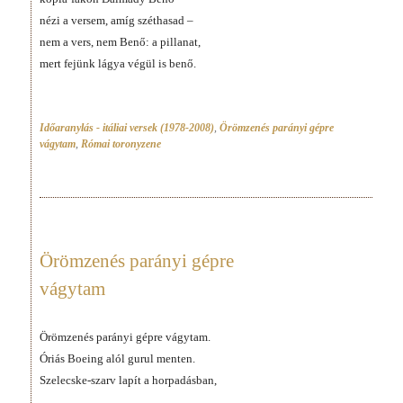
nézi a versem, amíg széthasad –
nem a vers, nem Benő: a pillanat,
mert fejünk lágya végül is benő.
Időaranylás - itáliai versek (1978-2008)
,
Örömzenés parányi gépre
vágytam
,
Római toronyzene
Örömzenés parányi gépre
vágytam
Örömzenés parányi gépre vágytam.
Óriás Boeing alól gurul menten.
Szelecske-szarv lapít a horpadásban,