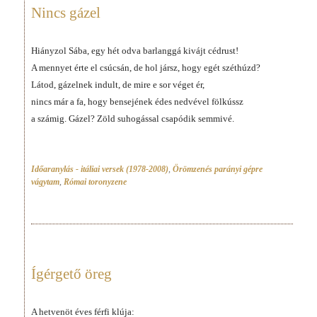
Nincs gázel
Hiányzol Sába, egy hét odva barlanggá kivájt cédrust!
A mennyet érte el csúcsán, de hol jársz, hogy egét széthúzd?
Látod, gázelnek indult, de mire e sor véget ér,
nincs már a fa, hogy bensejének édes nedvével fölkússz
a számig. Gázel? Zöld suhogással csapódik semmivé.
Időaranylás - itáliai versek (1978-2008)
,
Örömzenés parányi gépre
vágytam
,
Római toronyzene
Ígérgető öreg
A hetvenöt éves férfi klúja: