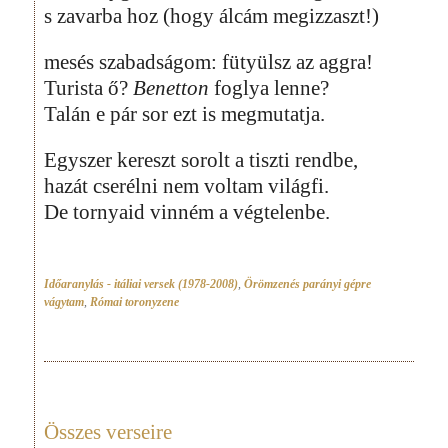
s zavarba hoz (hogy álcám megizzaszt!)
mesés szabadságom: fütyülsz az aggra!
Turista ő?
Benetton
foglya lenne?
Talán e pár sor ezt is megmutatja.
Egyszer kereszt sorolt a tiszti rendbe,
hazát cserélni nem voltam világfi.
De tornyaid vinném a végtelenbe.
Időaranylás - itáliai versek (1978-2008)
,
Örömzenés parányi gépre
vágytam
,
Római toronyzene
Összes verseire