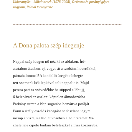
Időaranylás - itáliai versek (1978-2008)
,
Örömzenés parányi gépre
vágytam
,
Római toronyzene
A Dona palota szép idegenje
Nappal szép idegen nő néz ki az ablakon. Író-
asztalom átadom: ej, vegye át a szobám, heverőkkel,
párnahalommal! A kandalló üregébe lebegte-
tett szomorú-kék lepkével teli nappalit is! Majd
perzsa parázs-szövedékbe ha süpped a lábujj,
ő beleolvad az oszlani képtelen álmodozásba.
Patkány surran a Nap sugarába bemártva pofáját.
Fönn a sirály eszelős kacagása se foszlana: egyre
rácsap a vízre, s a híd hüvösében a holt tetemét Mi-
chéle felé cipelő bárkán belefészkel a friss koszorúba.