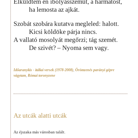
Elküldtem én ibolyásszeműt, a harmatost,
ha lemosta az ajkát.
Szobát szobára kutatva megleled: halott.
Kicsi köldöke párja nincs.
A vallató mosolyát megőrzi; tág szemét.
De szivét? – Nyoma sem vagy.
Időaranylás - itáliai versek (1978-2008)
,
Örömzenés parányi gépre
vágytam
,
Római toronyzene
Az utcák alatti utcák
Az éjszaka más városban talált.