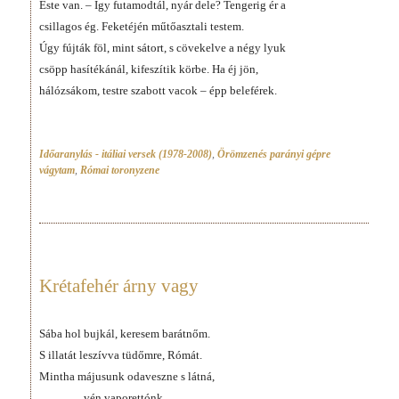
Este van. – Így futamodtál, nyár dele? Tengerig ér a
csillagos ég. Feketéjén műtőasztali testem.
Úgy fújták föl, mint sátort, s cövekelve a négy lyuk
csöpp hasítékánál, kifeszítik körbe. Ha éj jön,
hálózsákom, testre szabott vacok – épp beleférek.
Időaranylás - itáliai versek (1978-2008)
,
Örömzenés parányi gépre
vágytam
,
Római toronyzene
Krétafehér árny vagy
Sába hol bujkál, keresem barátnőm.
S illatát leszívva tüdőmre, Rómát.
Mintha májusunk odaveszne s látná,
vén vaporettónk