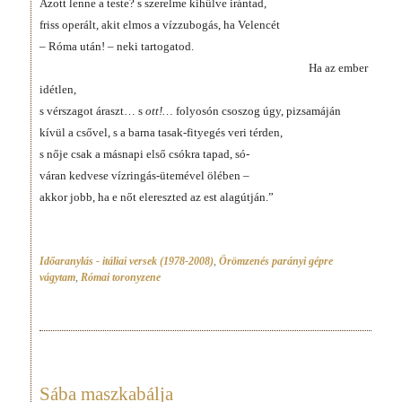
Ázott lenne a teste? s szerelme kihűlve irántad,
friss operált, akit elmos a vízzubogás, ha Velencét
– Róma után! – neki tartogatod.
Ha az ember
idétlen,
s vérszagot áraszt… s
ott!…
folyosón csoszog úgy, pizsamáján
kívül a csővel, s a barna tasak-fityegés veri térden,
s nője csak a másnapi első csókra tapad, só-
váran kedvese vízringás-ütemével ölében –
akkor jobb, ha e nőt elereszted az est alagútján.”
Időaranylás - itáliai versek (1978-2008)
,
Örömzenés parányi gépre
vágytam
,
Római toronyzene
Sába maszkabálja