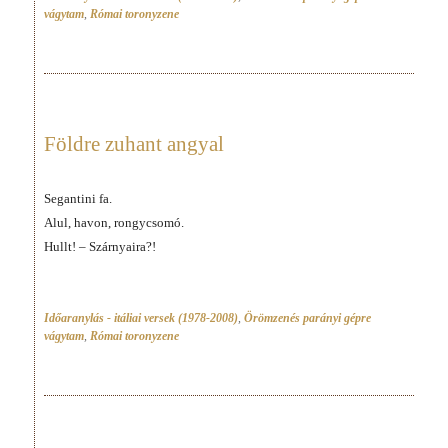
vágytam
,
Római toronyzene
Földre zuhant angyal
Segantini fa.
Alul, havon, rongycsomó.
Hullt! – Szárnyaira?!
Időaranylás - itáliai versek (1978-2008)
,
Örömzenés parányi gépre
vágytam
,
Római toronyzene