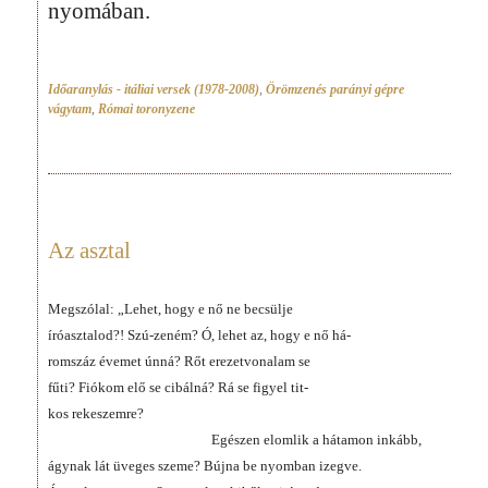
nyomában.
Időaranylás - itáliai versek (1978-2008)
,
Örömzenés parányi gépre
vágytam
,
Római toronyzene
Az asztal
Megszólal: „Lehet, hogy e nő ne becsülje
íróasztalod?! Szú-zeném? Ó, lehet az, hogy e nő há-
romszáz évemet únná? Rőt erezetvonalam se
fűti? Fiókom elő se cibálná? Rá se figyel tit-
kos rekeszemre?
Egészen elomlik a hátamon inkább,
ágynak lát üveges szeme? Bújna be nyomban izegve.