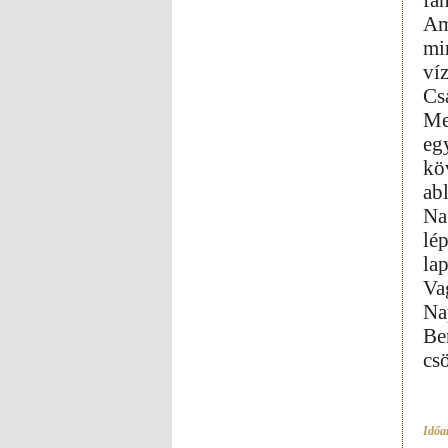
fa
Am
mi
ví
Csa
Mer
eg
kö
ab
Na
lé
lap
Va
Na
Be
cs
Időar