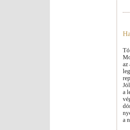
Ha
Tó
Mo
az
le
re
Jó
a 
vé
dó
ny
a 