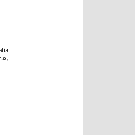
lta.
vas,