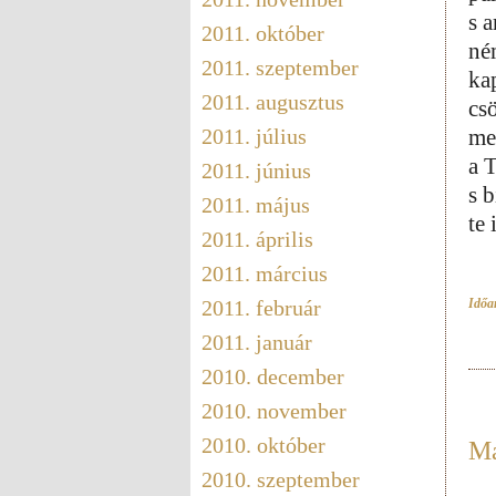
s 
2011. október
né
2011. szeptember
kap
2011. augusztus
cs
me
2011. július
a T
2011. június
s 
2011. május
te 
2011. április
2011. március
Időar
2011. február
2011. január
2010. december
2010. november
2010. október
Má
2010. szeptember