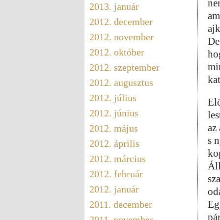
ne
2013. január
am
2012. december
aj
2012. november
De
2012. október
ho
mi
2012. szeptember
kat
2012. augusztus
2012. július
El
2012. június
le
az 
2012. május
s 
2012. április
ko
2012. március
Ál
2012. február
sza
2012. január
od
Eg
2011. december
pár
2011. november