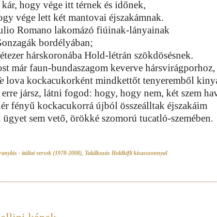
 kár, hogy vége itt térnek és időnek,
ogy vége lett két mantovai éjszakámnak.
ulio Romano lakomázó fiúinak-lányainak
Gonzagák bordélyában;
kétezer hárskoronába Hold-létrán szökdösésnek.
st már faun-bundaszagom keverve hársvirágporhoz,
e
lova kockacukorként mindkettőt tenyeremből kinya
 erre jársz, látni fogod: hogy, hogy nem, két szem ha
hér fényű kockacukorrá újból összeálltak éjszakáim
d ügyet sem vető, örökké szomorú tucatló-szemében.
anylás - itáliai versek (1978-2008)
,
Találkozás Holdkifli kisasszonnyal