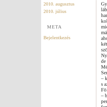
Gy
2010. augusztus
lá
2010. július
ha
ko
mi
META
má
Bejelentkezés
ah
ké
szö
Ny
de
Mé
Se
– k
s 
Föl
– 
pe