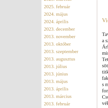
2025. február
2024. május
Vi
2024. április
2023. december
Ta
2013. november
a s
2013. október
Ár
2013. szeptember
mi
2013. augusztus
Te
söt
2013. július
tit
2013. június
fa
2013. május
s m
2013. április
fo
2013. március
Cs
vé
2013. február