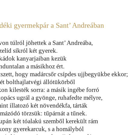
déki gyermekpár a Sant’ Andreában
von túlról jöhettek a Sant’ Andreába,
zelíd síkról két gyerek.
kádok kanyarjaiban kezük
nduntalan a másikhoz ért.
tszett, hogy madárcsőr csípdes ujjbegyükbe ekkor;
ét bolthajlatvégi állótükörből
kon kilesték sorra: a másik ingébe forró
kopács ugrál a gyönge, ruhafedte mélyre,
int illatozó két növendékfa, tárták
rmázódó törzsük: tűpárnát a tűnek.
upán két tóalakú szemből kerekült rám
kony gyerekarcuk, s a homályból