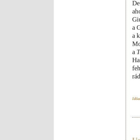
De
ah
Gi
a 
a 
Mo
a
T
Ha
fe
rá
Időar