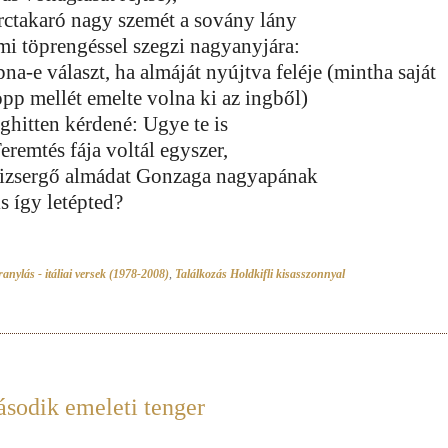
arctakaró nagy szemét a sovány lány
mi töprengéssel szegzi nagyanyjára:
na-e választ, ha almáját nyújtva feléje (mintha saját
öpp mellét emelte volna ki az ingből)
ghitten kérdené: Ugye te is
eremtés fája voltál egyszer,
bizsergő almádat Gonzaga nagyapának
is így letépted?
anylás - itáliai versek (1978-2008)
,
Találkozás Holdkifli kisasszonnyal
sodik emeleti tenger