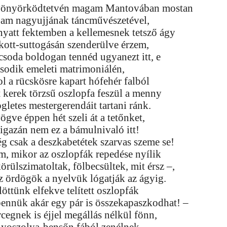
önyörködtetvén magam Mantovában mostan
bam nagyujjának táncművészetével,
nyatt fektemben a kellemesnek tetsző ágy
kott-suttogásán szenderülve érzem,
csoda boldogan tennéd ugyanezt itt, e
sodik emeleti matrimoniálén,
ol a rücskösre kapart hófehér falból
t kerek törzsű oszlopfa feszül a menny
gletes mestergerendáit tartani ránk.
ögve éppen hét szeli át a tetőnket,
 igazán nem ez a bámulnivaló itt!
g csak a deszkabetétek szarvas szeme se!
m, mikor az oszlopfák repedése nyílik
örülszimatoltak, fölbecsültek, mit érsz –,
az ördögök a nyelvük lógatják az ágyig.
öttünk elfekve telített oszlopfák
bennük akár egy pár is összekapaszkodhat! –
rcegnek is éjjel megállás nélkül fönn,