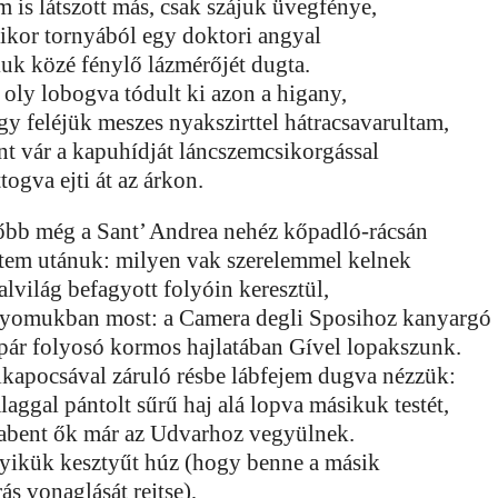
m is látszott más, csak szájuk üvegfénye,
ikor tornyából egy doktori angyal
kuk közé fénylő lázmérőjét dugta.
 oly lobogva tódult ki azon a higany,
gy feléjük meszes nyakszirttel hátracsavarultam,
nt vár a kapuhídját láncszemcsikorgással
togva ejti át az árkon.
őbb még a Sant’ Andrea nehéz kőpadló-rácsán
stem utánuk: milyen vak szerelemmel kelnek
alvilág befagyott folyóin keresztül,
nyomukban most: a Camera degli Sposihoz kanyargó
pár folyosó kormos hajlatában Gível lopakszunk.
lkapocsával záruló résbe lábfejem dugva nézzük:
laggal pántolt sűrű haj alá lopva másikuk testét,
abent ők már az Udvarhoz vegyülnek.
yikük kesztyűt húz (hogy benne a másik
ás vonaglását rejtse),