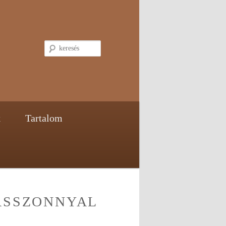
keresés
k
Tartalom
ASSZONNYAL