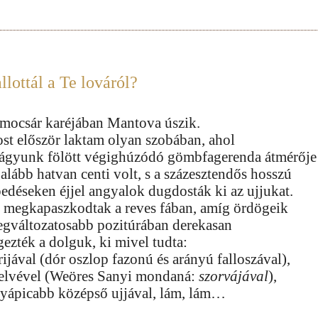
llottál a Te lováról?
mocsár karéjában Mantova úszik.
st először laktam olyan szobában, ahol
 ágyunk fölött végighúzódó gömbfagerenda átmérője
galább hatvan centi volt, s a százesztendős hosszú
pedéseken éjjel angyalok dugdosták ki az ujjukat.
l megkapaszkodtak a reves fában, amíg ördögeik
legváltozatosabb pozitúrában derekasan
gezték a dolguk, ki mivel tudta:
rijával (dór oszlop fazonú és arányú falloszával),
elvével (Weöres Sanyi mondaná:
szorvájával
),
nyápicabb középső ujjával, lám, lám…