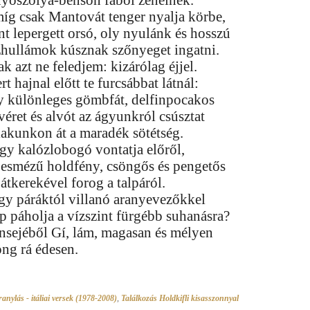
nyoszolya-bensőn fából zenélnek.
íg csak Mantovát tenger nyalja körbe,
nt lepergett orsó, oly nyulánk és hosszú
zhullámok kúsznak szőnyeget ingatni.
k azt ne feledjem: kizárólag éjjel.
t hajnal előtt te furcsábbat látnál:
y különleges gömbfát, delfinpocakos
véret és alvót az ágyunkról csúsztat
lakunkon át a maradék sötétség.
gy kalózlobogó vontatja előről,
pesmézű holdfény, csöngős és pengetős
átkerekével forog a talpáról.
gy páráktól villanó aranyevezőkkel
p páholja a vízszint fürgébb suhanásra?
nsejéből Gí, lám, magasan és mélyen
öng rá édesen.
anylás - itáliai versek (1978-2008)
,
Találkozás Holdkifli kisasszonnyal