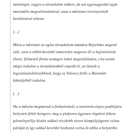
minőségét, vagyis a társadalmi embert, de azt egyesegyedül saját
maximális megvalósulásával, azaz a művészet törvényeinek
betöltésével tehette.
(…)
Mára a művészet az egész társadalom számára Rejtelmes szigetté
vált; ezen a többé-kevésbé ismeretlen szigeten éli a hajótöröttek
életet; fölmentő flotta nemigen indul megtalálására, s ha netán
mégis indulna a társadalomból expedíció, az látszik a
legvalószínűtlenebbnek, hogy ez Velence felől, a Biennálé
kikötőjéből indulna.
(…)
Ha a művész megmarad a fizikaóránál, a tanterem olajos padlójára
helyezett fehér hengere, meg a plafonra ügyesen rögzített fekete
páraelnyelője között sokkal rövidebb távon hömpölyögtette volna
páráját (s így sokkal kevésbé hozhatta volna őt abba a helyzetbe,