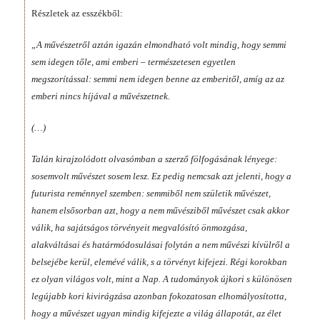
Részletek az esszékből:
„A művészetről aztán igazán elmondható volt mindig, hogy semmi
sem idegen tőle, ami emberi – természetesen egyetlen
megszorítással: semmi nem idegen benne az emberitől, amíg az az
emberi nincs híjával a művészetnek.
(…)
Talán kirajzolódott olvasómban a szerző fölfogásának lényege:
sosemvolt művészet sosem lesz. Ez pedig nemcsak azt jelenti, hogy a
futurista reménnyel szemben: semmiből nem születik művészet,
hanem elsősorban azt, hogy a nem művésziből művészet csak akkor
válik, ha sajátságos törvényeit megvalósító önmozgása,
alakváltásai és határmódosulásai folytán a nem művészi kívülről a
belsejébe kerül, elemévé válik, s a törvényt kifejezi. Régi korokban
ez olyan világos volt, mint a Nap. A tudományok újkori s különösen
legújabb kori kivirágzása azonban fokozatosan elhomályosította,
hogy a művészet ugyan mindig kifejezte a világ állapotát, az élet