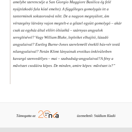
amelybe szerencséje a San Giorgio Maggiore Basilica ég felé
nyújtózkodó fala közé emelte). A függőleges gomolygás itt a
tanterminek sokszorosává nőtt. De a nagyon megnyúlott, ám
vérszegény látvány vajon megtelt-e a gőzzel együtt gomolygó – akár
csak az egyház által előírt öltözékű – szárnyas angyalok
sereglésével? Vagy William Blake, lepleiket elhajító, lázadó
angyalaival? Esetleg Burne-Jones szerelemről éneklő hús-vér testű
nőangyalaival? Netán Klimt lányainak erotikus önkívületben
kavargó szenvedélyes – mai – szabadság-angyalaival?
A fény a
művészet csodáira képes. De minden, amire képes: művészet is?
”
Támogatta az
üzemeltető: Stádium Kiadó