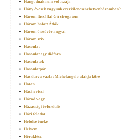
Hangodnak nem volt szája
Hány évesek vagyunk ezerkilencszáz­hetvenháromban?
Három fűszállal Gít cirógatom
Három halott Átlók
Három ösztövér angyal
Három szív
Hasonlat
Hasonlat egy diófára
Hasonlatok
Hasonlatpár
Hat durva vázlat Michelangelo alakja köré
Hatan
Hátán viszi
Házad vagy
Házassági évforduló
Házi feladat
Heloïse éneke
Helyem
Héraklész