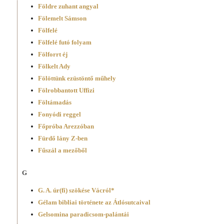
Földre zuhant angyal
Fölemelt Sámson
Fölfelé
Fölfelé futó folyam
Fölforrt éj
Fölkelt Ady
Fölöttünk ezüstöntő műhely
Fölrobbantott Uffizi
Föltámadás
Fonyódi reggel
Főpróba Arezzóban
Fürdő lány Z-ben
Fűszál a mezőből
G
G. A. úr(fi) szökése Vácról*
Gélam bibliai története az Átlósutcaival
Gelsomina paradicsom-palántái