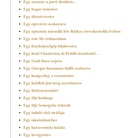
Egy asszony a parti dombon…
Egy bogár temetése
Egy dísztáviratra
Egy epevörös szoknyára
Egy episztola második fele Rátkay ötvenkettedik évében
Egy este Ali cirkuszában
Egy fényképezőgép bűnbeesése
Egy festő-Chatterton, ki Petőfit tisztelettel…
Egy Gaál Imre-rajzra
Egy Giorgio-hasonmás hídfő-szoborra
Egy hangyafaj: a restaurátor
Egy holdból jött öreg szerelmesre
Egy ibolyásszeműre
Egy ifjú hadnagy
Egy ifjú Somogyba érkezik
Egy induló első strófája
Egy iskoláslányhoz
Egy karácsonyfa halála
Egy kivégzettre