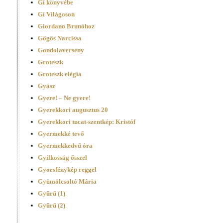
Gí könyvébe
Gí Világoson
Giordano Brunóhoz
Gőgös Narcissa
Gondolaverseny
Groteszk
Groteszk elégia
Gyász
Gyere! – Ne gyere!
Gyerekkori augusztus 20
Gyerekkori tucat-szentkép: Kristóf
Gyermekké tevő
Gyermekkedvű óra
Gyilkosság ősszel
Gyorsfénykép reggel
Gyümölcsoltó Mária
Gyűrű (1)
Gyűrű (2)