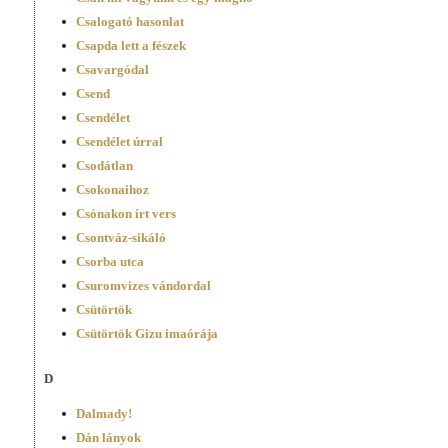
Csalogató hasonlat
Csapda lett a fészek
Csavargódal
Csend
Csendélet
Csendélet úrral
Csodátlan
Csokonaihoz
Csónakon írt vers
Csontváz-sikáló
Csorba utca
Csuromvizes vándordal
Csütörtök
Csütörtök Gizu imaórája
D
Dalmady!
Dán lányok