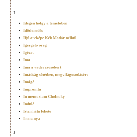
I
Idegen hölgy a temetőben
Időtlenedés
Ifjú arcképe Kék Madár nélkül
Ígérgető öreg
Igézet
Ima
Ima a vadevezősökért
Imádság sötétben, megvilágosodásért
Imágó
Impromtu
In memoriam Cholnoky
Induló
Isten háta fekete
Istenanya
J