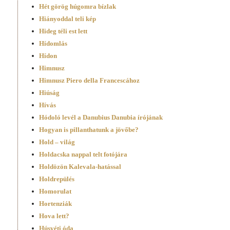
Hét görög húgomra bízlak
Hiányoddal teli kép
Hideg téli est lett
Hídomlás
Hídon
Himnusz
Himnusz Piero della Francescához
Hiúság
Hívás
Hódoló levél a Danubius Danubia írójának
Hogyan is pillanthatunk a jövőbe?
Hold – világ
Holdacska nappal telt fotójára
Holdözön Kalevala-hatással
Holdrepülés
Homorulat
Hortenziák
Hova lett?
Húsvéti óda