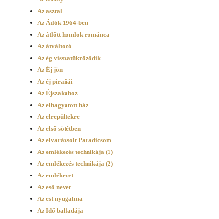
Az asztal
Az Átlók 1964-ben
Az átlőtt homlok románca
Az átváltozó
Az ég visszatükröződik
Az Éj jön
Az éj pirañái
Az Éjszakához
Az elhagyatott ház
Az elrepültekre
Az első sötétben
Az elvarázsolt Paradicsom
Az emlékezés technikája (1)
Az emlékezés technikája (2)
Az emlékezet
Az eső nevet
Az est nyugalma
Az Idő balladája