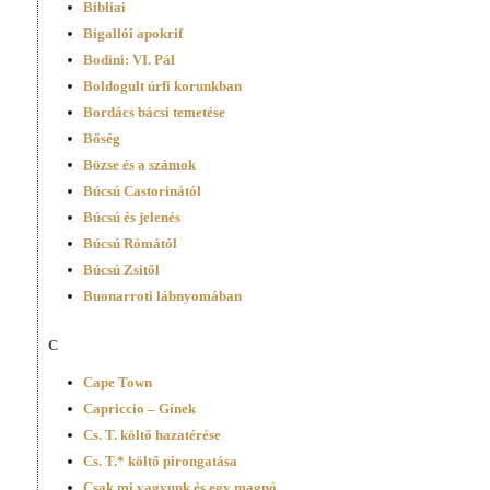
Bibliai
Bigallói apokrif
Bodini: VI. Pál
Boldogult úrfi korunkban
Bordács bácsi temetése
Bőség
Bözse és a számok
Búcsú Castorinától
Búcsú és jelenés
Búcsú Rómától
Búcsú Zsitől
Buonarroti lábnyomában
C
Cape Town
Capriccio – Gínek
Cs. T. költő hazatérése
Cs. T.* költő pirongatása
Csak mi vagyunk és egy magnó