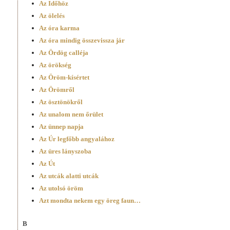
Az Időhöz
Az ölelés
Az óra karma
Az óra mindig összevissza jár
Az Ördög calléja
Az örökség
Az Öröm-kísértet
Az Örömről
Az ösztönökről
Az unalom nem őrület
Az ünnep napja
Az Úr legfőbb angyalához
Az üres lányszoba
Az Út
Az utcák alatti utcák
Az utolsó öröm
Azt mondta nekem egy öreg faun…
B