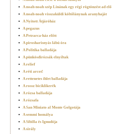
A noah-noah szép Linának egy régi rögtönzést ad elő
A noah-noah visszaküldi költőlánynak aranyhaját
A Nyitott Átjáróház
A pegazus
A Petrarca-ház előtt
A pirosharisnyás lábú óra
A Politika balladája
A pünkösdirózsák elnyíltak
A relief
A réti arcot!
A rettenetes ihlet balladája
A rossz biciklikerék
A rózsa balladája
A rózsafa
A San Miniato al Monte Golgotája
A semmi homálya
A Sibilla és Ignudója
A sirály