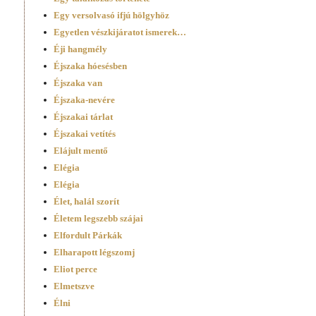
Egy versolvasó ifjú hölgyhöz
Egyetlen vészkijáratot ismerek…
Éji hangmély
Éjszaka hóesésben
Éjszaka van
Éjszaka-nevére
Éjszakai tárlat
Éjszakai vetítés
Elájult mentő
Elégia
Elégia
Élet, halál szorít
Életem legszebb szájai
Elfordult Párkák
Elharapott légszomj
Eliot perce
Elmetszve
Élni