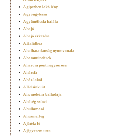
A gipszben lakó lény
A gyöngykása
A gyümölcsfa halála
A hajó
A hajó érkezése
A Halálhoz
A halhatatlanság nyomvonala
A hamutündérek
A három pont négysorosa
A hársfa
A ház lakói
A Helsinki út
A homokóra balladája
A hőség színei
A hullamosó
A húsmérleg
A játék: ló
A jégverem utca