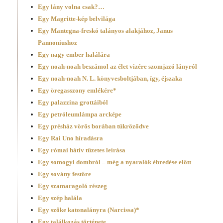
Egy lány volna csak?…
Egy Magritte-kép belvilága
Egy Mantegna-freskó talányos alakjához, Janus
Pannoniushoz
Egy nagy ember halálára
Egy noah-noah beszámol az élet vizére szomjazó lányról
Egy noah-noah N. L. könyvesboltjában, így, éjszaka
Egy öregasszony emlékére*
Egy palazzina grottáiból
Egy petróleumlámpa arcképe
Egy présház vörös borában tükröződve
Egy Rai Uno híradásra
Egy római hátív tüzetes leírása
Egy somogyi dombról – még a nyaralók ébredése előtt
Egy sovány festőre
Egy szamaragoló részeg
Egy szép halála
Egy szőke katonalányra (Narcissa)*
Egy találkozás története