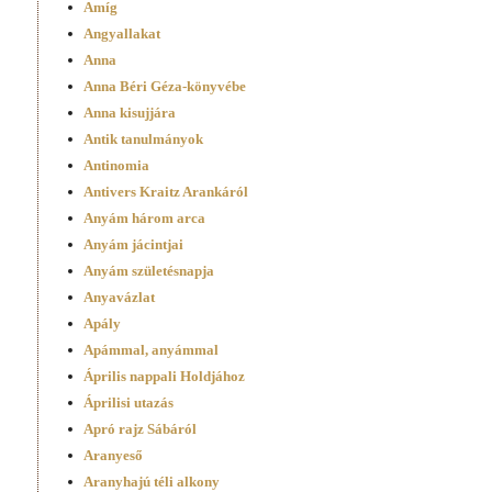
Amíg
Angyallakat
Anna
Anna Béri Géza-könyvébe
Anna kisujjára
Antik tanulmányok
Antinomia
Antivers Kraitz Arankáról
Anyám három arca
Anyám jácintjai
Anyám születésnapja
Anyavázlat
Apály
Apámmal, anyámmal
Április nappali Holdjához
Áprilisi utazás
Apró rajz Sábáról
Aranyeső
Aranyhajú téli alkony