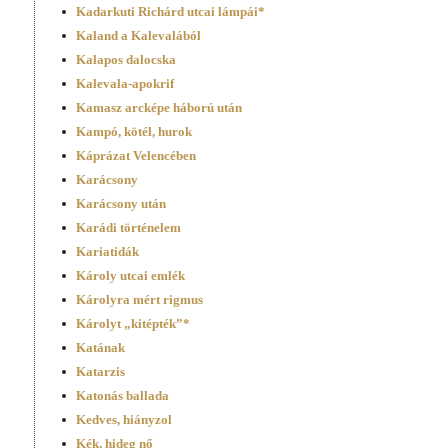
Kadarkuti Richárd utcai lámpái*
Kaland a Kalevalából
Kalapos dalocska
Kalevala-apokrif
Kamasz arcképe háború után
Kampó, kötél, hurok
Káprázat Velencében
Karácsony
Karácsony után
Karádi történelem
Kariatidák
Károly utcai emlék
Károlyra mért rigmus
Károlyt „kitépték”*
Katának
Katarzis
Katonás ballada
Kedves, hiányzol
Kék, hideg nő