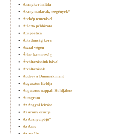
Aranykor halála
Aranymadarak, szegények*
Arckép temetővel
Arlotto példázata
Ars poetica
Ártatlanság kora
Asztal végén
Átkos kamaszság
Átváltozásaink hóval
Átváltozások
Audrey a Dunának ment
Augusztus Holdja
Augusztus nappali Holdjához
Autogram
Az Angyal leírása
Az arany ezüstje
Az Aranycipőjű*
Az Arno
Az aszály