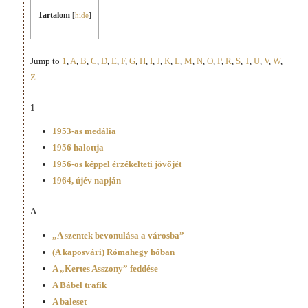
Tartalom
[
hide
]
Jump to
1
,
A
,
B
,
C
,
D
,
E
,
F
,
G
,
H
,
I
,
J
,
K
,
L
,
M
,
N
,
O
,
P
,
R
,
S
,
T
,
U
,
V
,
W
,
Z
1
1953-as medália
1956 halottja
1956-os képpel érzékelteti jövőjét
1964, újév napján
A
„A szentek bevonulása a városba”
(A kaposvári) Rómahegy hóban
A „Kertes Asszony” feddése
A Bábel trafik
A baleset