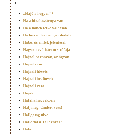
H
„Hajó a hegyen”*
Ha a lónak szárnya van
Ha a nőnek lelke volt csak
Ha hiszed, ha nem, ez dúdoló
Háborús emlék jelenéssel
Hagymaevő három strófája
Hajnal porhaván, az ágyon
Hajnali eső
Hajnali hóesés
Hajnali óraütések
Hajnali vers
Hajók
Halál a hegyekben
Halj meg, tündéri vers!
Hallgatag ülve
Hallottál a Te lováról?
Halott