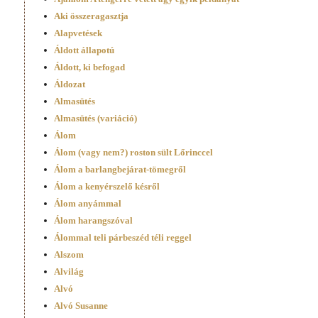
Aki összeragasztja
Alap­ve­té­sek
Áldott állapotú
Áldott, ki befogad
Áldozat
Almasütés
Almasütés (variáció)
Álom
Álom (vagy nem?) roston sült Lőrinccel
Álom a barlangbejárat-tömegről
Álom a kenyérszelő késről
Álom anyámmal
Álom harangszóval
Álommal teli párbeszéd téli reggel
Alszom
Alvilág
Alvó
Alvó Susanne