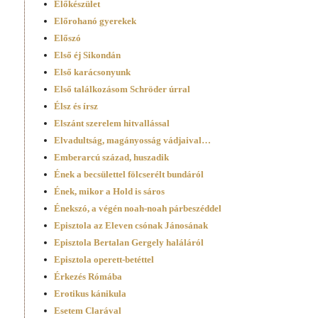
Előkészület
Előrohanó gyerekek
Előszó
Első éj Sikondán
Első karácsonyunk
Első találkozásom Schröder úrral
Élsz és írsz
Elszánt szerelem hitvallással
Elvadultság, magányosság vádjaival…
Emberarcú század, huszadik
Ének a becsülettel fölcserélt bundáról
Ének, mikor a Hold is sáros
Énekszó, a végén noah-noah párbeszéddel
Episztola az Eleven csónak Jánosának
Episztola Bertalan Gergely haláláról
Episztola operett-betéttel
Érkezés Rómába
Erotikus kánikula
Esetem Clarával