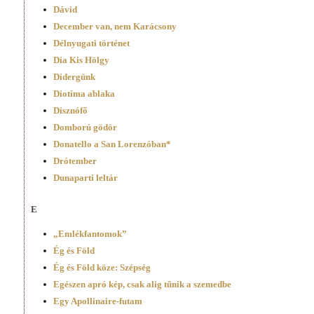
Dávid
December van, nem Karácsony
Délnyugati történet
Dia Kis Hölgy
Didergünk
Diotíma ablaka
Disznófő
Domború gödör
Donatello a San Lorenzóban*
Drótember
Dunaparti leltár
E
„Emlékfantomok”
Ég és Föld
Ég és Föld köze: Szépség
Egészen apró kép, csak alig tűnik a szemedbe
Egy Apollinaire-futam