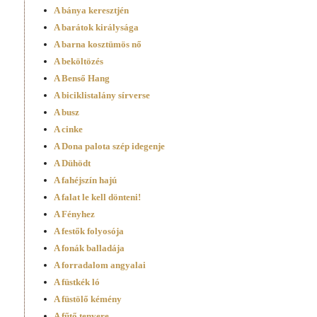
A bánya keresztjén
A barátok királysága
A barna kosztümös nő
A beköltözés
A Benső Hang
A biciklistalány sírverse
A busz
A cinke
A Dona palota szép idegenje
A Dühödt
A fahéjszín hajú
A falat le kell dönteni!
A Fényhez
A festők folyosója
A fonák balladája
A forradalom angyalai
A füstkék ló
A füstölő kémény
A fűtő tenyere