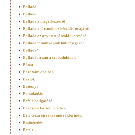
Ballada
Ballada
Ballada a megérkezésről
Ballada a társunkhoz készülés órájáról
Ballada az anyatest jászolát keresőről
Ballada mindnyájunk hűtlenségéről
Ballada*
Balladát írtam a szabadulónak
Bánat
Barátaim abc-ben
Bartók
Battonya
Becsukódás
Befelé hallgatózó
Békazene három tételben
Béri Géza éjszakai műszakba indul
Besötétedés
Betelt