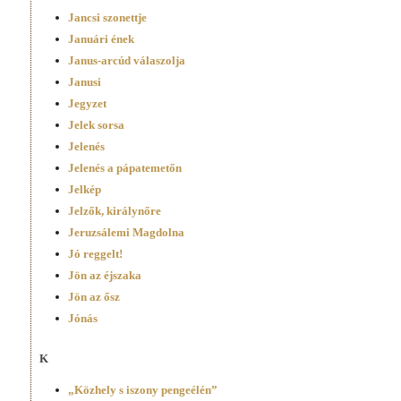
Jancsi szonettje
Januári ének
Janus-arcúd válaszolja
Janusi
Jegyzet
Jelek sorsa
Jelenés
Jelenés a pápatemetőn
Jelkép
Jelzők, királynőre
Jeruzsálemi Magdolna
Jó reggelt!
Jön az éjszaka
Jön az ősz
Jónás
K
„Közhely s iszony pengeélén”