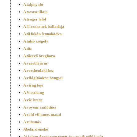
A talpnyaló
A tavasz illata
A tenger felől
A Tizenkettek balladája
A tű fokán fennakadva
A túlsó szegély
A tűz
A tűzevő öregkora
A vérebfejű úr
A versbenlakóhoz
A világítóakna hangjai
A virág feje
A Visszhang
A víz istene
A voyeur csalódása
A zöld villamos utasai
A zuhanás
Abelard éneke
Ajánlom A tengerre vetett ágy egyik példányát