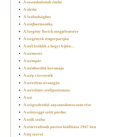
A sosemhalottak éneke
A sűrűn
A Szabadsághoz
A szájharmonika
A Szegény Yorick megjelenésére
A szegények tengerpartján
A szél lesiklik a hegyi lejtőn…
A szemezés
A szempár
A szénhordók kocsmája
A szép vízvezeték
A szerelem sivatagán
A szerelmes szolipszizmusa
A szó
A szögesdrótfal anyamedencecsont-­rése
A szőnyeggé szőtt párduc
A szűk szoba
A szürrealisták párizsi kiállítása 1947-ben
A táj szavai