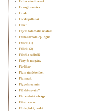
Falba vésett nevek
Favágótemetés
Fázik
Fecskepillanat
Fehér
Fejem fölött akasztófám
Felhőkarcoló epilógus
Féllek! (1)
Féllek! (2)
Féltél a széltől?
Fény és magány
Férfikor
Fiam tündérekkel
Fiamnak
Figyelmeztetés
Fiókkönyvtár*
Fiorentinók virága
Fiú sírverse
Földé, fáké, csóké