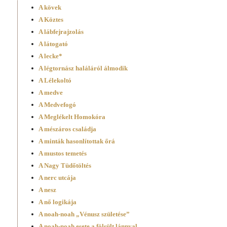
A kövek
A Köztes
A lábfejrajzolás
A látogató
A lecke*
A légtornász haláláról álmodik
A Lélekoltó
A medve
A Medvefogó
A Meglékelt Homokóra
A mészáros családja
A minták hasonlítottak őrá
A mustos temetés
A Nagy Tüdőtöltés
A nerc utcája
A nesz
A nő logikája
A noah-noah „Vénusz születése”
A noah-noah esete a fölsült lánnyal