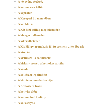
A jövevény sötétség
A katona és a költő
A képrabló
A Kerepesi úti temetőben
A két Mária
A Két őszi csillag megjelenésére
A kiengesztelhetetlen
A kikerülhetetlen
A Kis Hölgy aranyhaja fölött szemem a jövőbe néz
A kísértet
A kisfiú szálló szerkezetei
A kislány szereti a homokot szitálni…
A kő alatt
A költészet irgalmáért
A költészet mondanivalója
A Költöztető Kocsi
A konyha előtt
A kopasz fodrászlány
A korcsolyás