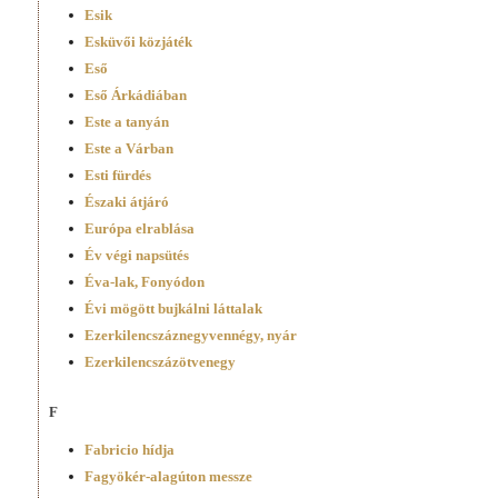
Esik
Esküvői közjáték
Eső
Eső Árkádiában
Este a tanyán
Este a Várban
Esti fürdés
Északi átjáró
Európa elrablása
Év végi napsütés
Éva-lak, Fonyódon
Évi mögött bujkálni láttalak
Ezerkilencszáz­negyvennégy, nyár
Ezerkilencszázötvenegy
F
Fabricio hídja
Fagyökér-alagúton messze