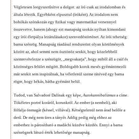
Végletesen leegyszerűsítve a dolgot: az író csak az irodalomban és
általa létezik. Egyébként elpusztul (íróként). Az irodalom nem
bohókás szórakozás egy fizikai vagy matematikai versennyel
összevetve, hanem (ahogy ezt manapság szokás nyíltan kimondani
egy írói életpálya lezárulásakor) szenvedéstörténet. Az írói tehetség:
barna szénrög. Manapság ráadásul rendszerint olyan körülmények
között az, ahol semmi nem ösztönöz senkit, hogy közelebbről
szemrevételezze a szénrögöt, „megvakarja”, hogy miből áll a csúf és
közönséges felület mögött. Boldogabb korok mesés gyémántmezői
már senkit sem inspirálnak, ha véletlenül szeme rátéved egy barna
rögre, hogy hékás, hátha gyémánt belül.
Tudod, van Salvadoré Dalínak egy képe,
Autokannibalizmus
a címe.
Tökéletes portré koráról, korunkról. Az ember (a nembeli), aki
fölfalja önmagát (késsel, villával). Kétségtelenül nem árad belőle a
derű. De még nem üres a tányér. Addig pedig még ehhez az
emberhez is párosítható a madáchi küzdve küzdés. Ennyi a barna
szénrögnek látszó érték lehetősége manapság.