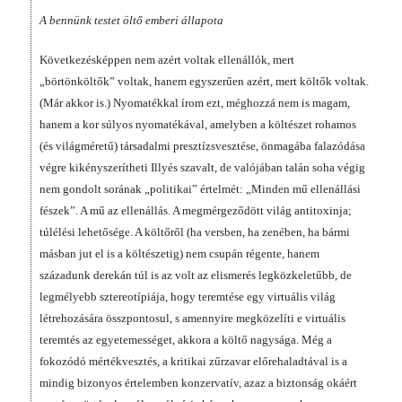
A bennünk testet öltő emberi állapota
Következésképpen nem azért voltak ellenállók, mert
„börtönköltők” voltak, hanem egyszerűen azért, mert költők voltak.
(Már akkor is.) Nyomatékkal írom ezt, méghozzá nem is magam,
hanem a kor súlyos nyomatékával, amelyben a költészet rohamos
(és világméretű) társadalmi presztízsvesztése, önmagába falazódása
végre kikényszerítheti Illyés szavalt, de valójában talán soha végig
nem gondolt sorának „politikai” értelmét: „Minden mű ellenállási
fészek”. A mű az ellenállás. A megmérgeződött világ antitoxinja;
túlélési lehetősége. A költőről (ha versben, ha zenében, ha bármi
másban jut el is a költészetig) nem csupán régente, hanem
századunk derekán túl is az volt az elismerés legközkeletűbb, de
legmélyebb sztereotípiája, hogy teremtése egy virtuális világ
létrehozására összpontosul, s amennyire megközelíti e virtuális
teremtés az egyetemességet, akkora a költő nagysága. Még a
fokozódó mértékvesztés, a kritikai zűrzavar előrehaladtával is a
mindig bizonyos értelemben konzervatív, azaz a biztonság okáért