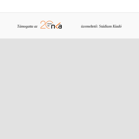
Támogatta az
üzemeltető: Stádium Kiadó