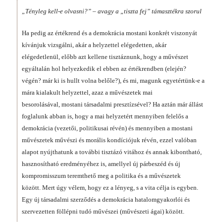
„Tényleg kell-e olvasni?” – avagy a „tiszta fej” támasztékra szorul
Ha pedig az értékrend és a demokrácia mostani konkrét viszonyát
kívánjuk vizsgálni, akár a helyzettel elégedetten, akár
elégedetlenül, előbb azt kellene tisztáznunk, hogy a művészet
egyáltalán hol helyezkedik el ebben az értékrendben (elején?
végén? már ki is hullt volna belőle?), és mi, magunk egyetértünk-e a
mára kialakult helyzettel, azaz a művészetek mai
besorolásával, mostani társadalmi presztízsével? Ha aztán már állást
foglalunk abban is, hogy a mai helyzetért mennyiben felelős a
demokrácia (vezetői, politikusai révén) és mennyiben a mostani
művészetek művészi és morális kondíciójuk révén, ezzel valóban
alapot nyújthatunk a további tisztázó vitához és annak kibontható,
hasznosítható eredményéhez is, amellyel új párbeszéd és új
kompromisszum teremthető meg a politika és a művészetek
között. Mert úgy vélem, hogy ez a lényeg, s a vita célja is egyben.
Egy új társadalmi szerződés a demokrácia hatalomgyakorlói és
szervezetten föllépni tudó művészei (művészeti ágai) között.