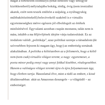
magát a történelem ólomsúlyú (tehát nehezen vagy sehogyse
kizökkenthető) mélytalajába bokáig, térdig, övig (nem ironizálni
akarok, ezért nem teszek említést a szájukig, a nyúltagyukig
múltbakötözöttekről) belecövekelő szakértő is e virtuális
egyetemességhez mérve egészen jól elboldogult az értékek
minősítésével. Egyvalami azonban csupán mostanra, talán nem is
mára, inkább a ma féljövőjének idejére várja tudatosítását. Ez az
irodalom valódi „politikája”, azaz politikai szerepe a társadalom (de
szívesebben fejezem ki magam úgy, hogy) az emberiség sorsának
alakulásában.
A politika a költészetben az a felismerés, hogy a költő
nem (nem csak) virtuális világot teremt; a nagy: egyetemeset, a
poeta minor pedig ennyi vagy annyi fokkal kisebbet, részlegesebbet.
Hanem a valóságos világot teremti újra és újra folyamatosan úgy,
hogy életben tartja.
Hasonlattal élve, mint a tüdő az embert, s kissé
általánosabban: akár az Amazonas dzsungele – a világtüdő – az
emberiséget.