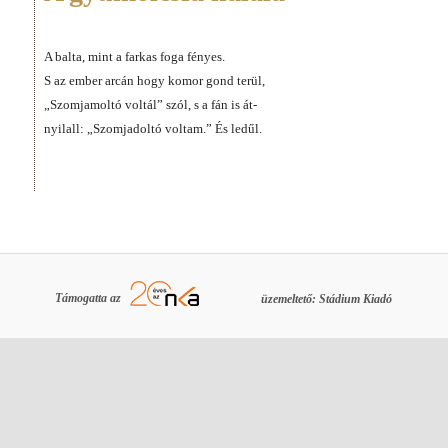
A balta, mint a farkas foga fényes.
S az ember arcán hogy komor gond terül,
„Szomjamoltó voltál” szól, s a fán is át-
nyilall: „Szomjadoltó voltam.” És ledűl.
Támogatta az
üzemeltető: Stádium Kiadó