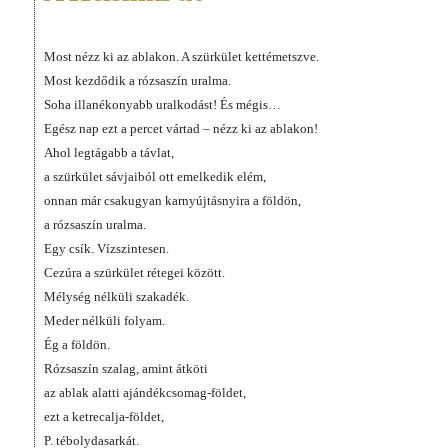
Most nézz ki az ablakon. A szürkület kettémetszve.
Most kezdődik a rózsaszín uralma.
Soha illanékonyabb uralkodást! És mégis…
Egész nap ezt a percet vártad – nézz ki az ablakon!
Ahol legtágabb a távlat,
a szürkület sávjaiból ott emelkedik elém,
onnan már csakugyan karnyújtásnyira a földön,
a rózsaszín uralma.
Egy csík. Vízszintesen.
Cezúra a szürkület rétegei között.
Mélység nélküli szakadék.
Meder nélküli folyam.
Ég a földön.
Rózsaszín szalag, amint átköti
az ablak alatti ajándékcsomag-földet,
ezt a ketrecalja-földet,
P. tébolydasarkát.