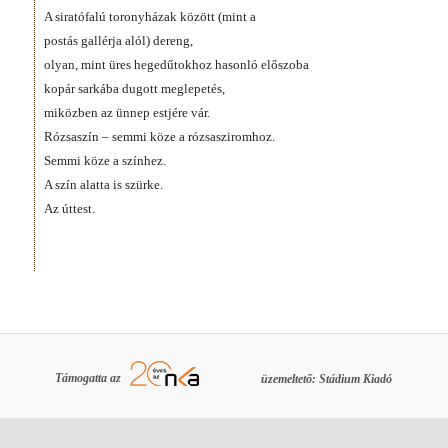
A siratófalú toronyházak között (mint a
postás gallérja alól) dereng,
olyan, mint üres hegedűtokhoz hasonló előszoba
kopár sarkába dugott meglepetés,
miközben az ünnep estjére vár.
Rózsaszín – semmi köze a rózsasziromhoz.
Semmi köze a színhez.
A szín alatta is szürke.
Az úttest.
Támogatta az
üzemeltető: Stádium Kiadó