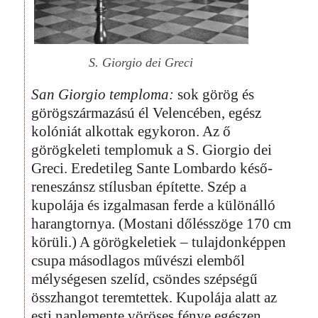
S. Giorgio dei Greci
San Giorgio temploma:
sok görög és
görögszármazású él Velencében, egész
kolóniát alkottak egykoron. Az ő
görögkeleti templomuk a S. Giorgio dei
Greci. Eredetileg Sante Lombardo késő-
reneszánsz stílusban építette. Szép a
kupolája és izgalmasan ferde a különálló
harangtornya. (Mostani dőlésszöge 170 cm
körüli.) A görögkeletiek – tulajdonképpen
csupa másodlagos művészi elemből
mélységesen szelíd, csöndes szépségű
összhangot teremtettek. Kupolája alatt az
esti naplemente vöröses fénye egészen