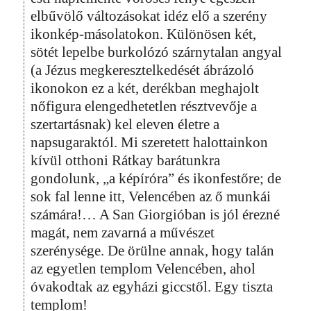
elbűvölő változásokat idéz elő a szerény
ikonkép-másolatokon. Különösen két,
sötét lepelbe burkolózó szárnytalan angyal
(a Jézus megkeresztelkedését ábrázoló
ikonokon ez a két, derékban meghajolt
nőfigura elengedhetetlen résztvevője a
szertartásnak) kel eleven életre a
napsugaraktól. Mi szeretett halottainkon
kívül otthoni Rátkay barátunkra
gondolunk, „a képíróra” és ikonfestőre; de
sok fal lenne itt, Velencében az ő munkái
számára!… A San Giorgióban is jól érezné
magát, nem zavarná a művészet
szerénysége. De örülne annak, hogy talán
az egyetlen templom Velencében, ahol
óvakodtak az egyházi giccstől. Egy tiszta
templom!