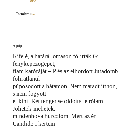
Tartalom
[
hide
]
A púp
Kifelé, a határállomáson fölírták Gí
fényképezőgépét,
fiam karóráját – P és az elhordott Jutadomb
fölíratlanul
púposodott a hátamon. Nem maradt itthon,
s nem fogyott
el kint. Két tenger se oldotta le rólam.
Jöhetek-mehetek,
mindenhova hurcolom. Mert az én
Candide-i kertem