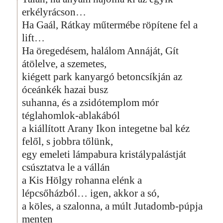
erkélyrácson…
Ha Gaál, Rátkay műtermébe röpítene fel a
lift…
Ha öregedésem, halálom Annáját, Gít
átölelve, a szemetes,
kiégett park kanyargó betoncsíkján az
óceánkék hazai busz
suhanna, és a zsidótemplom mór
téglahomlok-ablakából
a kiállított Arany Ikon integetne bal kéz
felől, s jobbra tőlünk,
egy emeleti lámpabura kristálypalástját
csúsztatva le a vállán
a Kis Hölgy rohanna elénk a
lépcsőházból… igen, akkor a só,
a köles, a szalonna, a múlt Jutadomb-púpja
menten