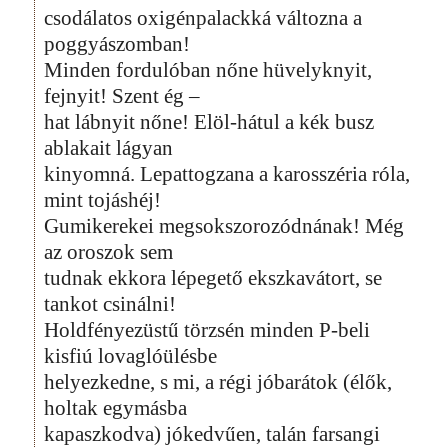
csodálatos oxigénpalackká változna a
poggyászomban!
Minden fordulóban nőne hüvelyknyit,
fejnyit! Szent ég –
hat lábnyit nőne! Elöl-hátul a kék busz
ablakait lágyan
kinyomná. Lepattogzana a karosszéria róla,
mint tojáshéj!
Gumikerekei megsokszorozódnának! Még
az oroszok sem
tudnak ekkora lépegető ekszkavátort, se
tankot csinálni!
Holdfényezüstű törzsén minden P-beli
kisfiú lovaglóülésbe
helyezkedne, s mi, a régi jóbarátok (élők,
holtak egymásba
kapaszkodva) jókedvűen, talán farsangi