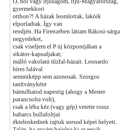
Ó, hol vagy ifjúságom, ifjú-Magyarország,
gyermekkori
otthon?! A házak leomlottak, lakóik
elporladtak. Így van
rendjén. Ha Firenzében láttam Rákosi-sárga
negyedeket,
csak viseljem el P új központjában a
sikátor-kapualjakat;
málló vakolatú tűzfal-házait. Leonardo
híres falával
semmiképp sem azonosak. Szorgos
tanítványként
bámulhatod napestig (ahogy a Mester
parancsolta volt),
csak a léha kéz (vagy gép) vetette rossz
habarcs hullafoltjai
éktelenkednek rajtuk sorsod képei helyett.
Talán, ha anyám hajolna ki az egyik