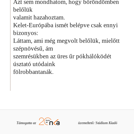
Azt sem mondhatom, hogy bőröndömben
belőlük
valamit hazahoztam.
Kelet-Európába ismét belépve csak ennyi
bizonyos:
Láttam, ami még megvolt belőlük, mielőtt
szépnövésű, ám
szemrésükben az üres űr pókhálóködét
úsztató utódaink
fölrobbantanák.
Támogatta az
üzemeltető: Stádium Kiadó