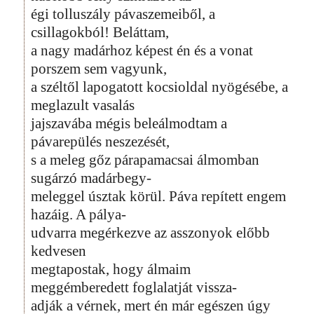
égi tolluszály pávaszemeiből, a
csillagokból! Beláttam,
a nagy madárhoz képest én és a vonat
porszem sem vagyunk,
a széltől lapogatott kocsioldal nyögésébe, a
meglazult vasalás
jajszavába mégis beleálmodtam a
pávarepülés neszezését,
s a meleg gőz párapamacsai álmomban
sugárzó madárbegy-
meleggel úsztak körül. Páva repített engem
hazáig. A pálya-
udvarra megérkezve az asszonyok előbb
kedvesen
megtapostak, hogy álmaim
meggémberedett foglalatját vissza-
adják a vérnek, mert én már egészen úgy