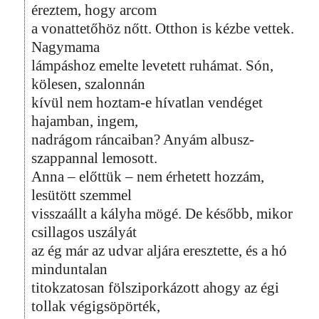
éreztem, hogy arcom
a vonattetőhöz nőtt. Otthon is kézbe vettek.
Nagymama
lámpáshoz emelte levetett ruhámat. Són,
kölesen, szalonnán
kívül nem hoztam-e hívatlan vendéget
hajamban, ingem,
nadrágom ráncaiban? Anyám albusz-
szappannal lemosott.
Anna – előttük – nem érhetett hozzám,
lesütött szemmel
visszaállt a kályha mögé. De később, mikor
csillagos uszályát
az ég már az udvar aljára eresztette, és a hó
minduntalan
titokzatosan fölsziporkázott ahogy az égi
tollak végigsöpörték,