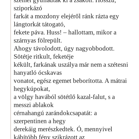
sziporkázó
farkát a mozdony elejéről ránk rázta egy
lángtorkát tátogató,
fekete páva. Huss! – hallottam, mikor a
szárnyas fölrepült.
Ahogy távolodott, úgy nagyobbodott.
Sötétje ritkult, feketéje
kékült, farkának uszálya már nem a szétesni
hanyatló ócskavas
vonatot, egész egemet beborította. A mátrai
hegykúpokat,
a völgy havából sötétlő kazal-falut, s a
messzi ablakok
cérnahangú zarándokcsapatát: a
szerpentinen a hegy
derekáig merészkedtek. Ó, mennyivel
kábítóbb fény szikrázott az