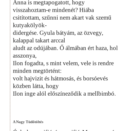
Anna is megtapogatott, hogy
visszahoztam-e mindenét? Hiába
csitítottam, szűnni nem akart vak szemű
kutyakölyök-
didergése. Gyula bátyám, az özvegy,
kalappal takart arccal
aludt az odújában. Ő álmában ért haza, hol
asszonya,
Ilon fogadta, s mint velem, vele is rendre
minden megtörtént:
volt hajvizit és hátmosás, és borsóevés
közben látta, hogy
Ilon inge alól előszíneződik a mellbimbó.
A Nagy Tüdőtöltés