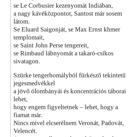
se Le Corbusier kezenyomát Indiában,
a nagy kávéközpontot, Santost már sosem
látom.
Se Eluard Saigonját, se Max Ernst khmer
templomait,
se Saint John Perse tengereit,
se Rimbaud lábnyomát a takaró-csíkos
sivatagon.
Szürke tengerhomályból fürkésző tekintetű
jegesmedvékkel
a jövő ólombányái és koncentrációs táborai
lehet,
hogy engem figyeltetnek – lehet, hogy a
fiamat már.
Nincs mivel elcserélnem Veronát, Padovát,
Velencét.