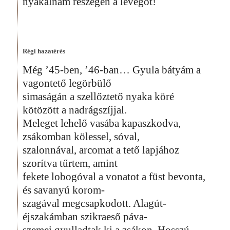
nyakalnám részegen a levegőt!
Régi hazatérés
Még ’45-ben, ’46-ban… Gyula bátyám a
vagontető legörbülő
simaságán a szellőztető nyaka köré
kötözött a nadrágszíjjal.
Meleget lehelő vasába kapaszkodva,
zsákomban kölessel, sóval,
szalonnával, arcomat a tető lapjához
szorítva tűrtem, amint
fekete lobogóval a vonatot a füst bevonta,
és savanyú korom-
szagával megcsapkodott. Alagút-
éjszakámban szikraeső páva-
szemei gyulladtak ki a zsákon. Hosszú,