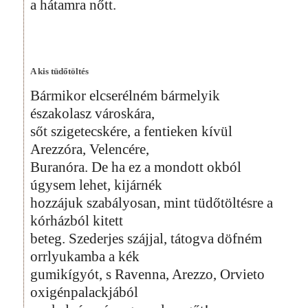
a hátamra nőtt.
A kis tüdőtöltés
Bármikor elcserélném bármelyik
északolasz városkára,
sőt szigetecskére, a fentieken kívül
Arezzóra, Velencére,
Buranóra. De ha ez a mondott okból
úgysem lehet, kijárnék
hozzájuk szabályosan, mint tüdőtöltésre a
kórházból kitett
beteg. Szederjes szájjal, tátogva döfném
orrlyukamba a kék
gumikígyót, s Ravenna, Arezzo, Orvieto
oxigénpalackjából