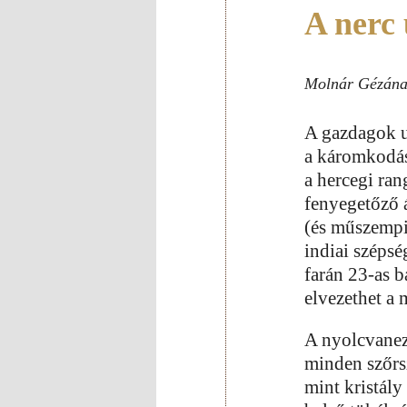
A nerc 
Molnár Gézán
A gazdagok u
a káromkodáss
a hercegi ran
fenyegetőző 
(és műszempi
indiai szépsé
farán 23-as 
elvezethet a 
A nyolcvanez
minden szőrsz
mint kristály