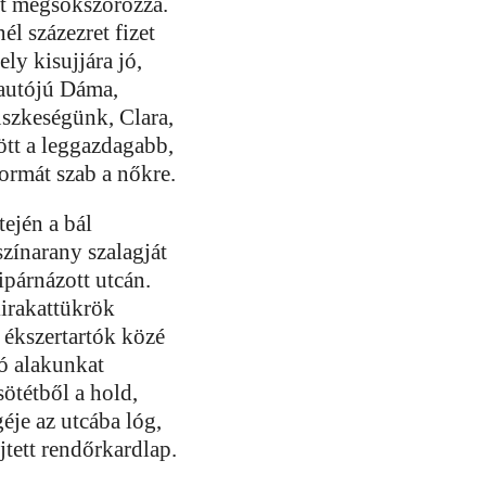
ét megsokszorozza.
él százezret fizet
ely kisujjára jó,
 autójú Dáma,
üszkeségünk, Clara,
ött a leggazdagabb,
formát szab a nőkre.
tején a bál
zínarany szalagját
ipárnázott utcán.
kirakattükrök
 ékszertartók közé
zó alakunkat
sötétből a hold,
éje az utcába lóg,
ejtett rendőrkardlap.