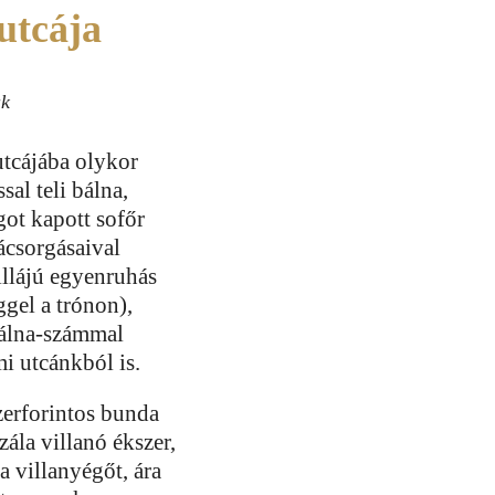
utcája
ak
tcájába olykor
al teli bálna,
got kapott sofőr
ácsorgásaival
llájú egyenruhás
ggel a trónon),
bálna-számmal
mi utcánkból is.
erforintos bunda
ála villanó ékszer,
 a villanyégőt, ára