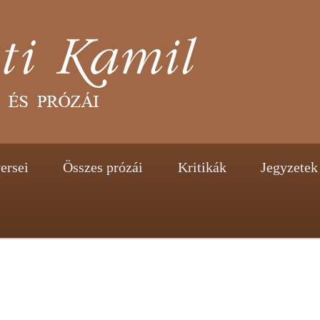
tent
ontent
ersei
Összes prózái
Kritikák
Jegyzetek