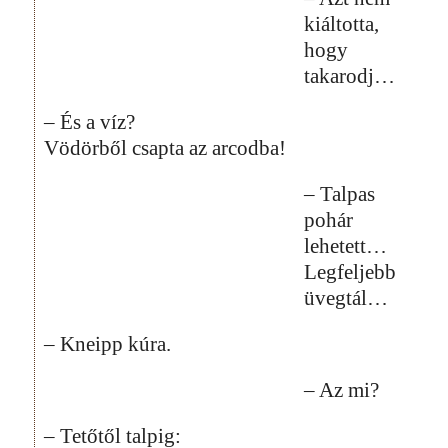
kiáltotta,
hogy
takarodj…
– És a víz?
Vödörből csapta az arcodba!
– Talpas
pohár
lehetett…
Legfeljebb
üvegtál…
– Kneipp kúra.
– Az mi?
– Tetőtől talpig: