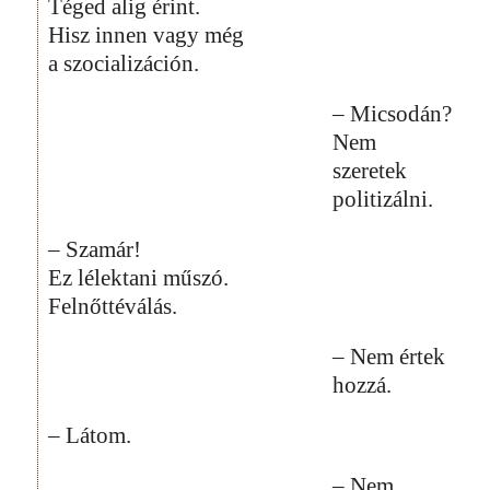
Téged alig érint.
Hisz innen vagy még
a szocializáción.
– Micsodán?
Nem
szeretek
politizálni.
– Szamár!
Ez lélektani műszó.
Felnőttéválás.
– Nem értek
hozzá.
– Látom.
– Nem