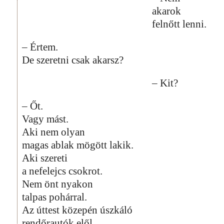
akarok
felnőtt lenni.
– Értem.
De szeretni csak akarsz?
– Kit?
– Őt.
Vagy mást.
Aki nem olyan
magas ablak mögött lakik.
Aki szereti
a nefelejcs csokrot.
Nem önt nyakon
talpas pohárral.
Az úttest közepén úszkáló
rendőrautók elől