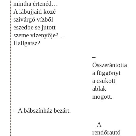
mintha értenéd…
A lábujjaid közé
szivárgó vízből
eszedbe se jutott
szeme vizenyője?…
Hallgatsz?
–
Összerántotta
a függönyt
a csukott
ablak
mögött.
– A bábszínház bezárt.
– A
rendőrautó