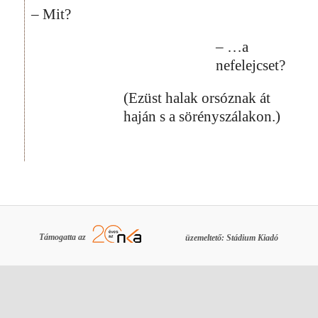
– Mit?
– …a
nefelejcset?
(Ezüst halak orsóznak át
haján s a sörényszálakon.)
Támogatta az
üzemeltető: Stádium Kiadó