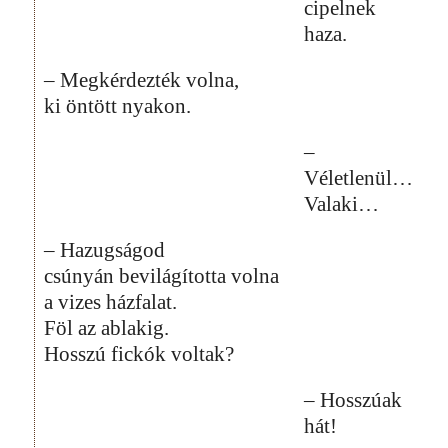
cipelnek
haza.
– Megkérdezték volna,
ki öntött nyakon.
–
Véletlenül…
Valaki…
– Hazugságod
csúnyán bevilágította volna
a vizes házfalat.
Föl az ablakig.
Hosszú fickók voltak?
– Hosszúak
hát!