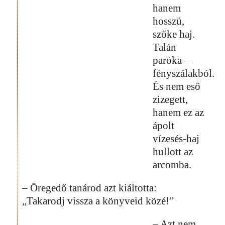
hanem
hosszú,
szőke haj.
Talán
paróka –
fényszálakból.
És nem eső
zizegett,
hanem ez az
ápolt
vízesés-haj
hullott az
arcomba.
– Öregedő tanárod azt kiáltotta:
„Takarodj vissza a könyveid közé!”
– Azt nem