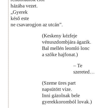
házába vezet.
„Gyerek
késő este
ne csavarogjon az utcán”.
(Keskeny kézfeje
vénuszdombjára ágazik.
Bal mellén leomló lonc
a szőke hajfonat.)
– Te
szereted…
(Szeme üres part
napsütött vize.
Inni gázolnak bele
gyerekkoromból lovak.)