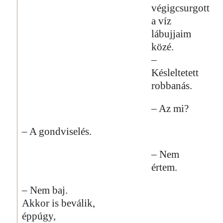
végigcsurgott
a víz
lábujjaim
közé.
–
Késleltetett
robbanás.
– Az mi?
– A gondviselés.
– Nem
értem.
– Nem baj.
Akkor is beválik,
éppúgy,