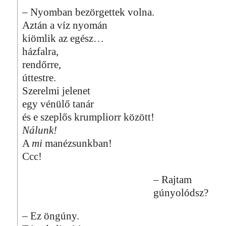
– Nyomban bezörgettek volna.
Aztán a víz nyomán
kiömlik az egész…
házfalra,
rendőrre,
úttestre.
Szerelmi jelenet
egy vénülő tanár
és e szeplős krumpliorr között!
Nálunk!
A
mi
manézsunkban!
Ccc!
– Rajtam
gúnyolódsz?
– Ez öngúny.