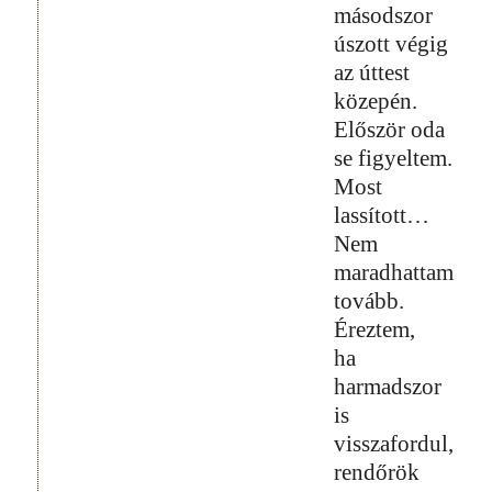
másodszor
úszott végig
az úttest
közepén.
Először oda
se figyeltem.
Most
lassított…
Nem
maradhattam
tovább.
Éreztem,
ha
harmadszor
is
visszafordul,
rendőrök