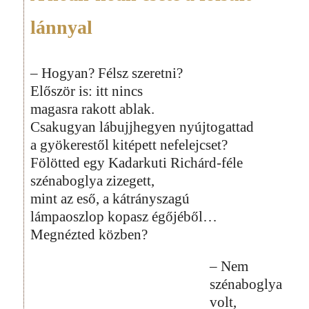
lánnyal
– Hogyan? Félsz szeretni?
Először is: itt nincs
magasra rakott ablak.
Csakugyan lábujjhegyen nyújtogattad
a gyökerestől kitépett nefelejcset?
Fölötted egy Kadarkuti Richárd-féle
szénaboglya zizegett,
mint az eső, a kátrányszagú
lámpaoszlop kopasz égőjéből…
Megnézted közben?
– Nem
szénaboglya
volt,