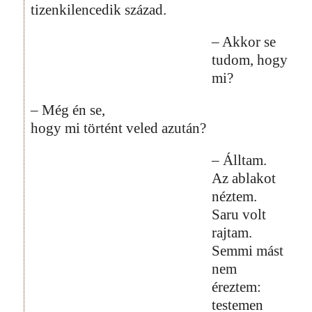
tizenkilencedik század.
– Akkor se
tudom, hogy
mi?
– Még én se,
hogy mi történt veled azután?
– Álltam.
Az ablakot
néztem.
Saru volt
rajtam.
Semmi mást
nem
éreztem:
testemen