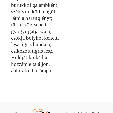
burukkol galambként,
szétnyíló köd mögül
látni a haranglényt;
tüskeszög-sebeit
gyógyítgatja szája,
csókja bolyhot keltett,
lesz tigris bundája,
csíkozott tigris lesz,
Holdját kiokádja –
hozzám eltaláljon,
ahhoz kell a lámpa.