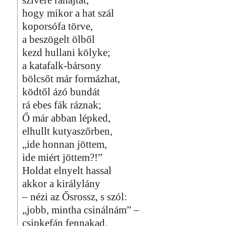
hogy mikor a hat szál
koporsófa törve,
a beszögelt ölből
kezd hullani kölyke;
a katafalk-bársony
bölcsőt már formázhat,
ködtől ázó bundát
rá ebes fák ráznak;
Ő már abban lépked,
elhullt kutyaszőrben,
„ide honnan jöttem,
ide miért jöttem?!”
Holdat elnyelt hassal
akkor a királylány
– nézi az Ősrossz, s szól:
„jobb, mintha csinálnám” –
csipkefán fennakad,