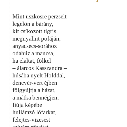
Mint üszkösre perzselt
legelőn a bárány,
kit csíkozott tigris
megnyalint pofáján,
anyacsecs-sorához
odahúz a mancsa,
ha elaltat, fölkel
– álarcos Kasszandra –
húsába nyelt Holddal,
denevér-vert éjben
fölgyújtja a házat,
a mátka bennégjen;
fiúja képébe
hullámzó lófarkat,
felejtés-vízesést
szívére ráhajtat,