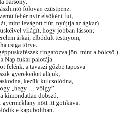
la bársony,
yászhintó főlován ezüstpénz.
zemű fehér nyír elsőként fut,
át, mint levágott fiút, nyújtja az ágkar)
üskéivel világít, hogy jobban lásson;
erelem árkai; elbódult testnyom;
ha csiga törve.
géppuskafészek ringatózva jön, mint a bölcső.)
a Nap fukar palotája
t felénk, a tavaszi gőzbe taposva
szik gyerekeiket alájuk,
gaskodna, kezük kulcsolódna,
 hogy „hegy … völgy”
 a kimondatlan dobszó,
 gyermeklány nőtt itt gótikává.
lódik e kapuboltban.