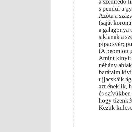
a szemfedő li
s pendül a g
Azóta a százs
(saját koronáj
a galagonya t
siklanak a sz
pipacsvér; pu
(A beomlott 
Amint kinyit 
néhány ablako
barátaim kivi
ujjacskáik á
azt éneklik,
és szívükben
hogy tizenkét
Kezük kulcso