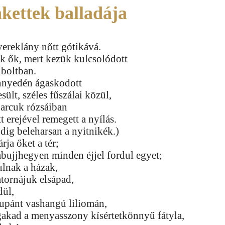
kettek balladája
gyereklány nőtt gótikává.
ak ők, mert kezük kulcsolódott
uboltban.
nnyedén ágaskodott
sült, széles fűszálai közül,
 arcuk rózsáiban
t erejével remegett a nyílás.
dig beleharsan a nyitnikék.)
rja őket a tér;
bujjhegyen minden éjjel fordul egyet;
ulnak a házak,
tornájuk elsápad,
dül,
pupánt vashangú liliomán,
kad a menyasszony kísértetkönnyű fátyla,