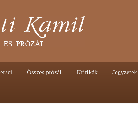
tent
ontent
ersei
Összes prózái
Kritikák
Jegyzetek