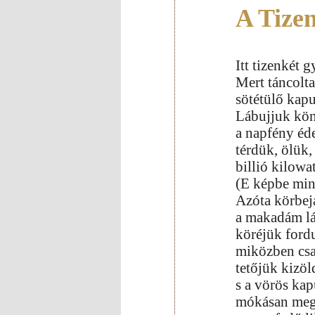
A Tizen
Itt tizenkét 
Mert táncolt
sötétülő kap
Lábujjuk kö
a napfény éde
térdük, ölük,
billió kilowat
(E képbe min
Azóta körbejá
a makadám lá
köréjük ford
miközben csa
tetőjük kizöl
s a vörös ka
mókásan mega