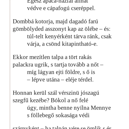
Egész apáca-házfal állhat
védve e cápafogú cseréppel.
Dombbá kotorja, majd dagadó farú
gömbölyded asszonyt kap az ölébe – és:
túl-telt kenyérként tárva ránk, csak
várja, a csönd kitapintható-e.
Ekkor mezítlen talpa a tört rakás
palackra ugrik, s tartja tovább a nőt –
míg lágyan ejti földre, s ő is
– lépve utána – eléje térdel.
Honnan kerül szál vérszinü jószagú
szegfű kezébe? Bókol a nő felé
úgy, mintha benne nyílna Mennye
s föllebegő sokasága védi
szárnyként – ha talpán vére se ömlik s ér