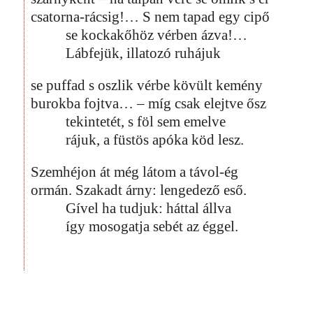
csatorna-rácsig!… S nem tapad egy cipő
se kockakőhöz vérben ázva!…
Lábfejük, illatozó ruhájuk
se puffad s oszlik vérbe kövült kemény
burokba fojtva… – míg csak elejtve ősz
tekintetét, s föl sem emelve
rájuk, a füstös apóka köd lesz.
Szemhéjon át még látom a távol-ég
ormán. Szakadt árny: lengedező eső.
Gível ha tudjuk: háttal állva
így mosogatja sebét az éggel.