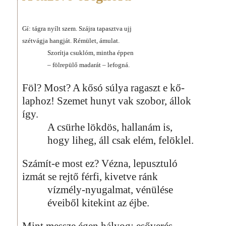
Gí: tágra nyílt szem. Szájra tapasztva ujj
szétvágja hangját. Rémület, ámulat.
Szorítja csuklóm, mintha éppen
– fölrepülő madarát – lefogná.
Föl? Most? A kősó súlya ragaszt e kő-
laphoz! Szemet hunyt vak szobor, állok
így.
A csürhe lökdös, hallanám is,
hogy liheg, áll csak elém, felöklel.
Számít-e most ez? Vézna, lepusztuló
izmát se rejtő férfi, kivetve ránk
vízmély-nyugalmat, vénülése
éveiből kitekint az éjbe.
Mint messze égen hályog: esőverés,