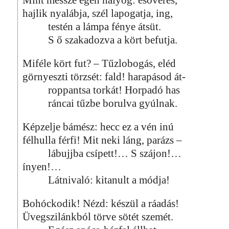
hajlik nyalábja, szél lapogatja, ing,
testén a lámpa fénye átsüt.
S ő szakadozva a kört befutja.
Miféle kört fut? – Tűzlobogás, eléd
görnyeszti törzsét: fald! harapásod át-
roppantsa torkát! Horpadó has
ráncai tűzbe borulva gyúlnak.
Képzelje bámész: hecc ez a vén inú
félhulla férfi! Mit neki láng, parázs –
lábujjba csípett!… S szájon!…
ínyen!…
Látnivaló: kitanult a módja!
Bohóckodik! Nézd: készül a ráadás!
Üvegszilánkból törve sötét szemét.