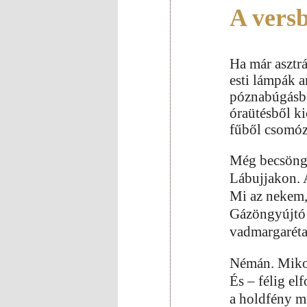
A vers
Ha már asztrá
esti lámpák 
póznabúgásbó
óraütésből k
fűből csomóz
Még becsöng
Lábujjakon. 
Mi az nekem,
Gázöngyújtó 
vadmargaréta-
Némán. Mikor
És – félig el
a holdfény me