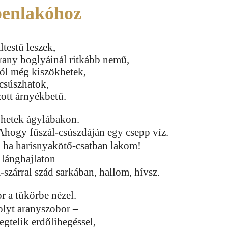
benlakóhoz
ltestű leszek,
arany boglyáinál ritkább nemű,
l még kiszökhetek,
icsúszhatok,
ott árnyékbetű.
hetek ágylábakon.
Ahogy fűszál-csúszdáján egy csepp víz.
 ha harisnyakötő-csatban lakom!
lánghajlaton
szárral szád sarkában, hallom, hívsz.
 a tükörbe nézel.
folyt aranyszobor –
gtelik erdőlihegéssel,