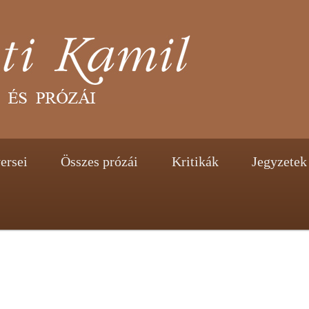
tent
ontent
ersei
Összes prózái
Kritikák
Jegyzetek