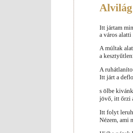
Alvilág
Itt jártam m
a város alatt
A múltak alat
a kesztyűtlen
A ruhátlaníto
Itt járt a defl
s ölbe kiván
jövő, itt őrzi
Itt folyt leru
Nézem, ami m