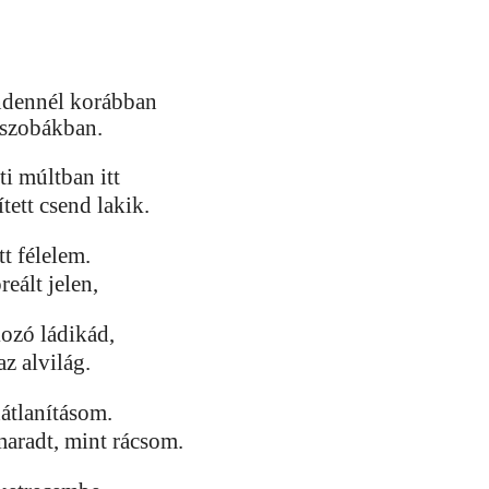
indennél korábban
i szobákban.
ti múltban itt
ített csend lakik.
tt félelem.
oreált jelen,
kozó ládikád,
 az alvilág.
hátlanításom.
aradt, mint rácsom.