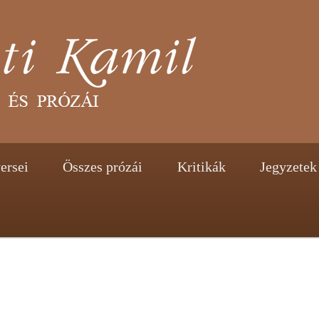
tent
ontent
ersei
Összes prózái
Kritikák
Jegyzetek