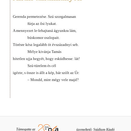
Gerenda permetezése. Szú szorgalmasan
fúrja az ősi lyukat.
A mennyezet le-lehajtaná ágyunkra lám,
búskomor oszlopait.
Törésre kész legalább öt évszázadnyi seb.
Mélye kivánja Tamás
hitetlen ujja hegyét, hogy esküdhesse: lát!
Szú-türelem és cél
igézte, s össze is állt a kép, bár szólt az Úr:
– Mondd, mire mégy vele majd?
Támogatta az
üzemeltető: Stádium Kiadó