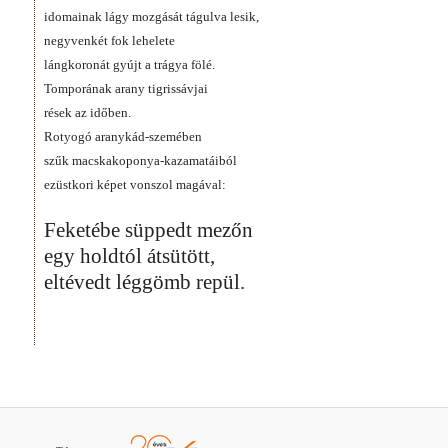
idomainak lágy mozgását tágulva lesik,
negyvenkét fok lehelete
lángkoronát gyújt a trágya fölé.
Tomporának arany tigrissávjai
rések az időben.
Rotyogó aranykád-szemében
szűk macskakoponya-kazamatáiból
ezüstkori képet vonszol magával:
Feketébe süppedt mezőn
egy holdtól átsütött,
eltévedt léggömb repül.