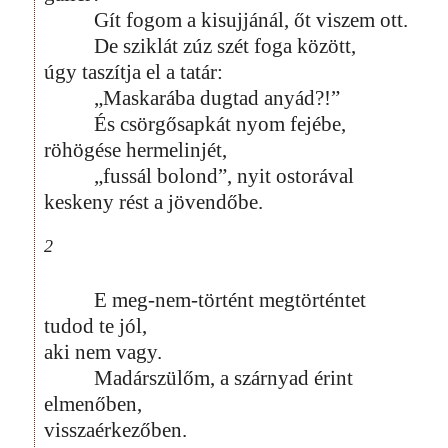
Gít fogom a kisujjánál, őt viszem ott.
De sziklát zúz szét foga között,
úgy taszítja el a tatár:
„Maskarába dugtad anyád?!”
És csörgősapkát nyom fejébe,
röhögése hermelinjét,
„fussál bolond”, nyit ostorával
keskeny rést a jövendőbe.
2
E meg-nem-történt megtörténtet
tudod te jól,
aki nem vagy.
Madárszülőm, a szárnyad érint
elmenőben,
visszaérkezőben.