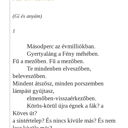
(Gí és anyám)
1
Másodperc az évmilliókban.
Gyertyaláng a Fény méhében.
Fű a mezőben. Fű a mezőben.
Te mindenben elveszőben,
beleveszőben.
Mindent átszősz, minden porszemben
lámpást gyújtasz,
elmenőben-visszaérkezőben.
Körös-körül újra égnek a fák? a
Köves út?
a sintértelep? És nincs kívüle más? És nem
lesz kívüle más?