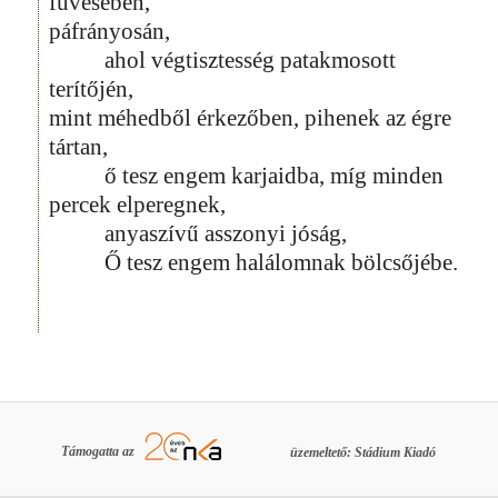
füvesében,
páfrányosán,
ahol végtisztesség patakmosott
terítőjén,
mint méhedből érkezőben, pihenek az égre
tártan,
ő tesz engem karjaidba, míg minden
percek elperegnek,
anyaszívű asszonyi jóság,
Ő tesz engem halálomnak bölcsőjébe.
Támogatta az
üzemeltető: Stádium Kiadó