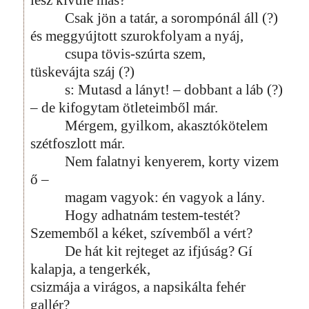
Csak jön a tatár, a sorompónál áll (?)
és meggyújtott szurokfolyam a nyáj,
csupa tövis-szúrta szem,
tüskevájta száj (?)
s: Mutasd a lányt! – dobbant a láb (?)
– de kifogytam ötleteimből már.
Mérgem, gyilkom, akasztókötelem
szétfoszlott már.
Nem falatnyi kenyerem, korty vizem
ő –
magam vagyok: én vagyok a lány.
Hogy adhatnám testem-testét?
Szememből a kéket, szívemből a vért?
De hát kit rejteget az ifjúság? Gí
kalapja, a tengerkék,
csizmája a virágos, a napsikálta fehér
gallér?