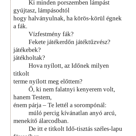
Ki minden porszemben lámpást
gyújtasz, lámpásodtól
hogy halványulnak, ha körös-körül égnek
a fák.
Vízfestmény fák?
Fekete játékerdőn játéktűzvész?
játékebek?
játékholtak?
Hova nyílott, az Időnek milyen
titkolt
terme nyílott meg előttem?
Ő, ki nem falatnyi kenyerem volt,
hanem Testem,
énem párja – Te lettél a sorompónál:
múló percig kívánatlan anyó arcú,
menekítő álarcodban.
De itt e titkolt Idő-tisztás széles-lapu