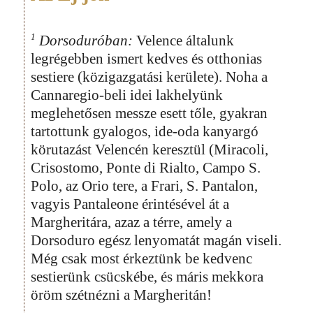
1
Dorsoduróban:
Velence általunk
legrégebben ismert kedves és otthonias
sestiere (közigazgatási kerülete). Noha a
Cannaregio-beli idei lakhelyünk
meglehetősen messze esett tőle, gyakran
tartottunk gyalogos, ide-oda kanyargó
körutazást Velencén keresztül (Miracoli,
Crisostomo, Ponte di Rialto, Campo S.
Polo, az Orio tere, a Frari, S. Pantalon,
vagyis Pantaleone érintésével át a
Margheritára, azaz a térre, amely a
Dorsoduro egész lenyomatát magán viseli.
Még csak most érkeztünk be kedvenc
sestierünk csücskébe, és máris mekkora
öröm szétnézni a Margheritán!