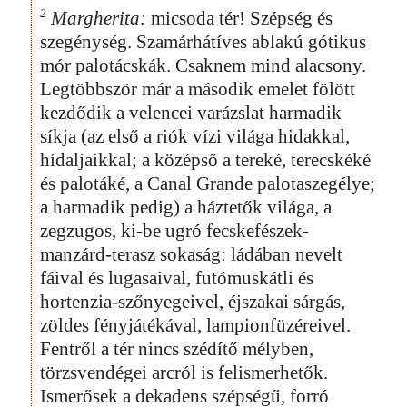
2
Margherita:
micsoda tér! Szépség és
szegénység. Szamárhátíves ablakú gótikus
mór palotácskák. Csaknem mind alacsony.
Legtöbbször már a második emelet fölött
kezdődik a velencei varázslat harmadik
síkja (az első a riók vízi világa hidakkal,
hídaljaikkal; a középső a tereké, terecskéké
és palotáké, a Canal Grande palotaszegélye;
a harmadik pedig) a háztetők világa, a
zegzugos, ki-be ugró fecskefészek-
manzárd-terasz sokaság: ládában nevelt
fáival és lugasaival, futómuskátli és
hortenzia-szőnyegeivel, éjszakai sárgás,
zöldes fényjátékával, lampionfüzéreivel.
Fentről a tér nincs szédítő mélyben,
törzsvendégei arcról is felismerhetők.
Ismerősek a dekadens szépségű, forró