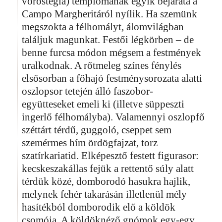
vöröstégla) templomának egyik bejárata a
Campo Margheritáról nyílik. Ha szemünk
megszokta a félhomályt, álomvilágban
találjuk magunkat. Festői légkörben – de
benne furcsa módon mégsem a festmények
uralkodnak. A rőtmeleg színes fénylés
elsősorban a főhajó festménysorozata alatti
oszlopsor tetején álló faszobor-
együtteseket emeli ki (illetve süppeszti
ingerlő félhomályba). Valamennyi oszlopfő
széttárt térdű, guggoló, cseppet sem
szemérmes hím ördögfajzat, torz
szatírkariatid. Elképesztő festett figurasor:
kecskeszakállas fejük a rettentő súly alatt
térdük közé, domborodó hasukra hajlik,
melynek fehér takarásán illetlenül mély
hasítékból domborodik elő a köldök
csomója. A köldöknéző gnómok egy-egy