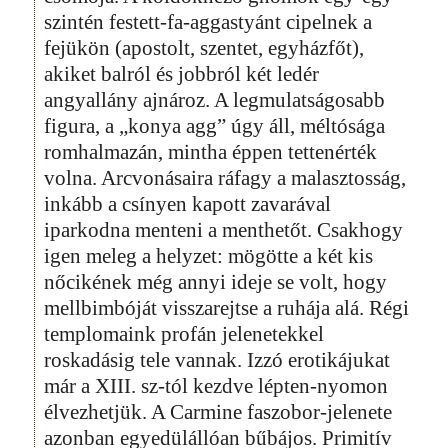
szintén festett-fa-aggastyánt cipelnek a
fejükön (apostolt, szentet, egyházfőt),
akiket balról és jobbról két ledér
angyallány ajnároz. A legmulatságosabb
figura, a „konya agg” úgy áll, méltósága
romhalmazán, mintha éppen tettenérték
volna. Arcvonásaira ráfagy a malasztosság,
inkább a csínyen kapott zavarával
iparkodna menteni a menthetőt. Csakhogy
igen meleg a helyzet: mögötte a két kis
nőcikének még annyi ideje se volt, hogy
mellbimbóját visszarejtse a ruhája alá. Régi
templomaink profán jelenetekkel
roskadásig tele vannak. Izzó erotikájukat
már a XIII. sz-tól kezdve lépten-nyomon
élvezhetjük. A Carmine faszobor-jelenete
azonban egyedülállóan bűbájos. Primitív