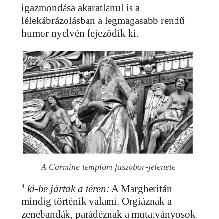
igazmondása akaratlanul is a
lélekábrázolásban a legmagasabb rendű
humor nyelvén fejeződik ki.
A Carmine templom faszobor-jelenete
4
ki-be jártak a téren:
A Margheritán
mindig történik valami. Orgiáznak a
zenebandák, parádéznak a mutatványosok.