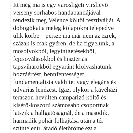
Itt még ma is egy városligeti virslievő
verseny sörhabos handabandájával
rendezik meg Velence költői fesztiválját. A
dobogókat a meleg kőlapokra telepedve
ülik körbe – persze ma már nem az ezrek,
százak is csak gyéren, de ha figyelünk, a
mosolyokból, legyintgetésekből,
fejcsóválásokból és hisztériás
tapsviharokból egyaránt kiolvashatunk
hozzáértést, bennfentességet,
fundamentalista vakhitet vagy elegáns és
udvarias lenézést. Igaz, olykor a kávéházi
teraszon hevülten camparizó költő és
kísérő-koszorú számosabb csoportnak
látszik a hallgatóságnál, de a második,
harmadik pohár fölhajtása után a tér
szüntelenül áradó életöröme ezt a