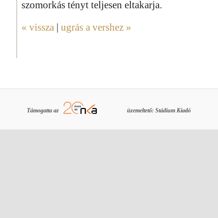
szomorkás tényt teljesen eltakarja.
« vissza
|
ugrás a vershez »
Támogatta az
üzemeltető: Stádium Kiadó