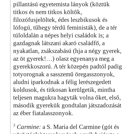
pillantású egyetemista lányok (köztük
titkos és nem titkos költők,
filozófusjelöltek, édes leszbikusok és
lófogú, tűhegy térdű feministák), de a tér
túloldalán a népes helyi családok is; a
gazdagnak látszani akaró családfő, a
nyakatlan, zsákszabású (hja a négy gyerek,
az öt gyerek!…) olasz egyenanya meg a
gyerekkoszorú. A tér közepén padtól padig
totyorognak a sasszemű öregasszonyok,
aludni iparkodnak a félig lerészegedett
koldusok, és titkosan kerülgetik, mintha
teljesen magukra hagyták volna őket, első,
második gyerekük gondtalan játszadozását
az éber fiatalasszonyok.
3
Carmine:
a S. Maria del Carmine (gót és