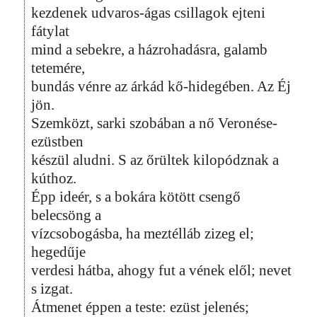
kezdenek udvaros-ágas csillagok ejteni
fátylat
mind a sebekre, a házrohadásra, galamb
tetemére,
bundás vénre az árkád kő-hidegében. Az Éj
jön.
Szemközt, sarki szobában a nő Veronése-
ezüstben
készül aludni. S az őrültek kilopódznak a
kúthoz.
Épp ideér, s a bokára kötött csengő
belecsöng a
vízcsobogásba, ha meztélláb zizeg el;
hegedűje
verdesi hátba, ahogy fut a vének elől; nevet
s izgat.
Átmenet éppen a teste: ezüst jelenés;