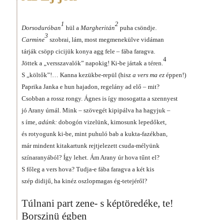
1
2
Dorsoduróban
hül a
Margheritán
puha csöndje.
3
Carmine
szobrai, lám, most megmenekülve vidáman
tárják csöpp cicijük konya agg fele – fába faragva.
4
Jöttek a „versszavalók” napokig! Ki-be jártak a téren.
S „költők”!… Kanna kezükbe-repül (hisz
a vers ma ez
éppen!)
Paprika Janka e hun hajadon, regelány ad elő – mit?
Csobban a rossz rongy. Ágnes is így mosogatta a szennyest
jó Arany úrnál. Mink – szövegét kipipálva ha hagyjuk –
s íme,
adúnk:
dobogón vizelünk, kimosunk lepedőket,
és rotyogunk ki-be, mint puhuló bab a kukta-fazékban,
már mindent kitakartunk rejtjelezett csuda-mélyünk
színaranyából? Így lehet. Ám Arany úr hova tűnt el?
S főleg a vers hova? Tudja-e fába faragva a két kis
szép didijű, ha kinéz oszlopmagas ég-tetejéről?
Túlnani part zene- s képtöredéke, te!
Borszinü égben