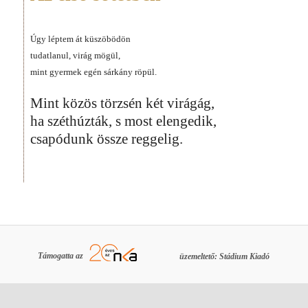
Úgy léptem át küszöbödön
tudatlanul, virág mögül,
mint gyermek egén sárkány röpül.
Mint közös törzsén két virágág,
ha széthúzták, s most elengedik,
csapódunk össze reggelig.
Támogatta az
üzemeltető: Stádium Kiadó