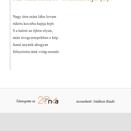
Nagy útra szánt lábu lovam
tükrös kocsiba hajtja fejét.
S a halott az éjben olyan,
mint üvegcserepekben e kép:
fiatal anyánk ahogyan
fölnyitotta ránk virág-szemét.
Támogatta az
üzemeltető: Stádium Kiadó