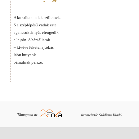
A korsóban halak születnek.
S a széplépésű vadak este
agancsuk árnyát elengedik
a lejtőn. A háziállatok
– kivéve feketehajtókás
lábu kutyánk –
bámulnak persze.
Támogatta az
üzemeltető: Stádium Kiadó