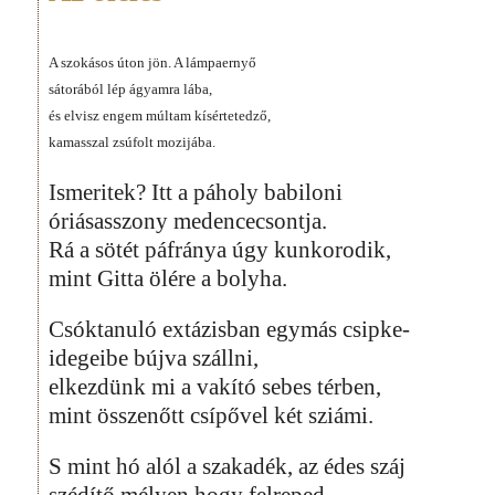
A szokásos úton jön. A lámpaernyő
sátorából lép ágyamra lába,
és elvisz engem múltam kísértetedző,
kamasszal zsúfolt mozijába.
Ismeritek? Itt a páholy babiloni
óriásasszony medencecsontja.
Rá a sötét páfránya úgy kunkorodik,
mint Gitta ölére a bolyha.
Csóktanuló extázisban egymás csipke-
idegeibe bújva szállni,
elkezdünk mi a vakító sebes térben,
mint összenőtt csípővel két sziámi.
S mint hó alól a szakadék, az édes száj
szédítő mélyen hogy felreped,