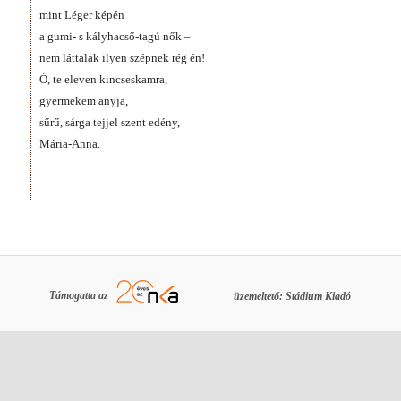
mint Léger képén
a gumi- s kályhacső-tagú nők –
nem láttalak ilyen szépnek rég én!
Ó, te eleven kincseskamra,
gyermekem anyja,
sűrű, sárga tejjel szent edény,
Mária-Anna.
Támogatta az
üzemeltető: Stádium Kiadó