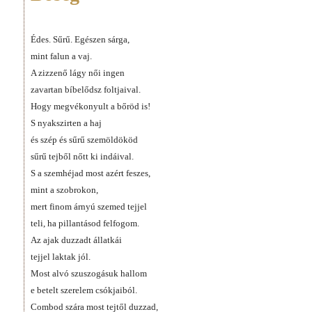
Édes. Sűrű. Egészen sárga,
mint falun a vaj.
A zizzenő lágy női ingen
zavartan bíbelődsz foltjaival.
Hogy megvékonyult a bőröd is!
S nyakszirten a haj
és szép és sűrű szemöldököd
sűrű tejből nőtt ki indáival.
S a szemhéjad most azért feszes,
mint a szobrokon,
mert finom árnyú szemed tejjel
teli, ha pillantásod felfogom.
Az ajak duzzadt állatkái
tejjel laktak jól.
Most alvó szuszogásuk hallom
e betelt szerelem csókjaiból.
Combod szára most tejtől duzzad,