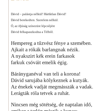
Dávid – palástja nélkül! Hárfátlan Dávid!
Dávid berekedten. Szerelem nélkül.
Ó, az ifjúság színezüst lépcsőjére
Dávid felkapaszkodna a Télből.
Hempereg a tűzvész fénye a szemében.
Ajkait a rókák barlangnak nézik.
A nyakszirt kék erein farkasok
farkuk csóváit emelik égig.
Bárányganéval van teli a korona!
Dávid sarujába kölykeznek a kutyák.
Az énekek vadját megmásszák a vadak.
Lerágták róla tetvek a ruhát.
Nincsen még sötétség, de naptalan idő,
amikor a tarlón mászik a kupac: