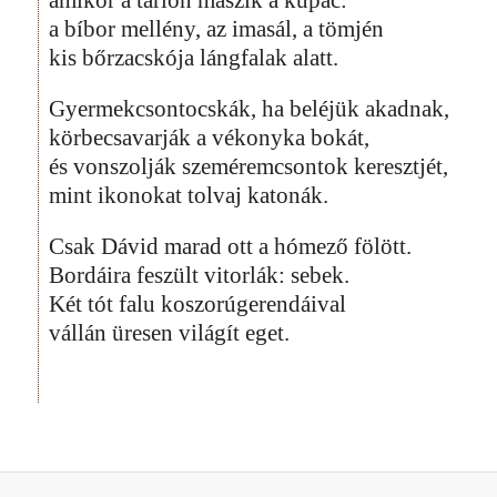
a bíbor mellény, az imasál, a tömjén
kis bőrzacskója lángfalak alatt.
Gyermekcsontocskák, ha beléjük akadnak,
körbecsavarják a vékonyka bokát,
és vonszolják szeméremcsontok keresztjét,
mint ikonokat tolvaj katonák.
Csak Dávid marad ott a hómező fölött.
Bordáira feszült vitorlák: sebek.
Két tót falu koszorúgerendáival
vállán üresen világít eget.