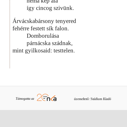
néma kép alá
így cincog szivünk.
Árvácskabársony tenyered
fehérre festett sík falon.
Domborulása
párnácska szádnak,
mint gyilkosaid: testtelen.
Támogatta az
üzemeltető: Stádium Kiadó