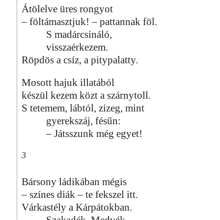
Átölelve üres rongyot
– föltámasztjuk! – pattannak föl.
S madárcsináló,
visszaérkezem.
Röpdös a csíz, a pitypalatty.
Mosott hajuk illatából
készül kezem közt a szárnytoll.
S tetemem, lábtól, zizeg, mint
gyerekszáj, fésűn:
– Játsszunk még egyet!
3
Bársony ládikában mégis
– színes diák – te fekszel itt.
Várkastély a Kárpátokban.
Szakadék. Medvék.