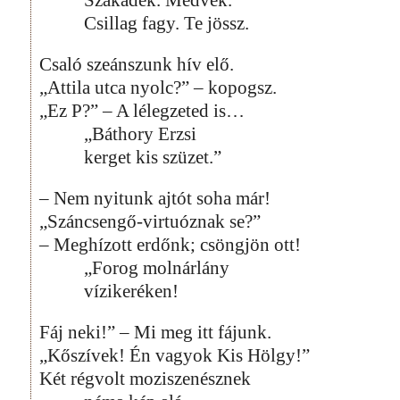
Csillag fagy. Te jössz.
Csaló szeánszunk hív elő.
„Attila utca nyolc?” – kopogsz.
„Ez P?” – A lélegzeted is…
„Báthory Erzsi
kerget kis szüzet.”
– Nem nyitunk ajtót soha már!
„Száncsengő-virtuóznak se?”
– Meghízott erdőnk; csöngjön ott!
„Forog molnárlány
vízikeréken!
Fáj neki!” – Mi meg itt fájunk.
„Kőszívek! Én vagyok Kis Hölgy!”
Két régvolt moziszenésznek