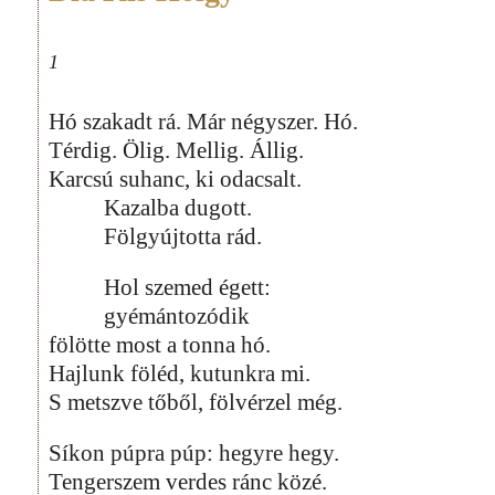
1
Hó szakadt rá. Már négyszer. Hó.
Térdig. Ölig. Mellig. Állig.
Karcsú suhanc, ki odacsalt.
Kazalba dugott.
Fölgyújtotta rád.
Hol szemed égett:
gyémántozódik
fölötte most a tonna hó.
Hajlunk föléd, kutunkra mi.
S metszve tőből, fölvérzel még.
Síkon púpra púp: hegyre hegy.
Tengerszem verdes ránc közé.