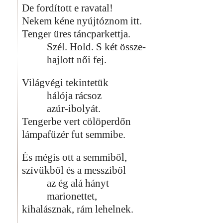
De fordított e ravatal!
Nekem kéne nyújtóznom itt.
Tenger üres táncparkettja.
Szél. Hold. S két össze-
hajlott női fej.
Világvégi tekintetük
hálója rácsoz
azúr-ibolyát.
Tengerbe vert cölöperdőn
lámpafüzér fut semmibe.
És mégis ott a semmiből,
szívükből és a messziből
az ég alá hányt
marionettet,
kihalásznak, rám lehelnek.