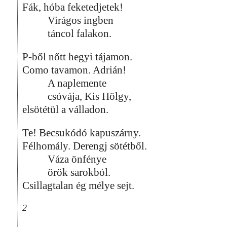
Fák, hóba feketedjetek!
Virágos ingben
táncol falakon.
P-ből nőtt hegyi tájamon.
Como tavamon. Adrián!
A naplemente
csóvája, Kis Hölgy,
elsötétül a válladon.
Te! Becsukódó kapuszárny.
Félhomály. Derengj sötétből.
Váza önfénye
örök sarokból.
Csillagtalan ég mélye sejt.
2