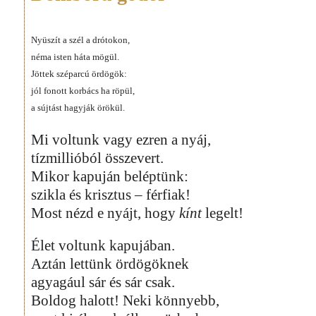
Nyüszít a szél a drótokon,
néma isten háta mögül.
Jöttek széparcú ördögök:
jól fonott korbács ha röpül,
a sújtást hagyják örökül.
Mi voltunk vagy ezren a nyáj,
tízmillióból összevert.
Mikor kapuján beléptünk:
szikla és krisztus – férfiak!
Most nézd e nyájt, hogy
kínt
legelt!
Élet voltunk kapujában.
Aztán lettünk ördögöknek
agyagául sár és sár csak.
Boldog halott! Neki könnyebb,