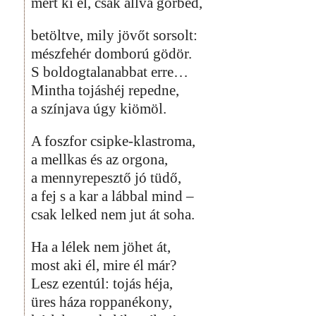
mert ki él, csak állva görbed,
betöltve, mily jövőt sorsolt:
mészfehér domború gödör.
S boldogtalanabbat erre…
Mintha tojáshéj repedne,
a színjava úgy kiömöl.
A foszfor csipke-klastroma,
a mellkas és az orgona,
a mennyrepesztő jó tüdő,
a fej s a kar a lábbal mind –
csak lelked nem jut át soha.
Ha a lélek nem jöhet át,
most aki él, mire él már?
Lesz ezentúl: tojás héja,
üres háza roppanékony,