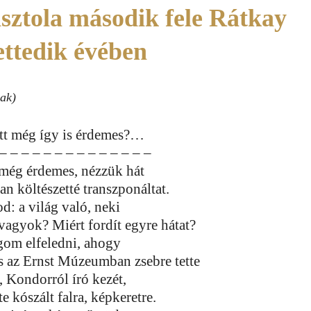
sztola második fele Rátkay
ettedik évében
nak)
itt még így is érdemes?…
 – – – – – – – – – – – – – –
még érdemes, nézzük hát
san költészetté transzponáltat.
: a világ való, neki
vagyok? Miért fordít egyre hátat?
om elfeledni, ahogy
 az Ernst Múzeumban zsebre tette
 Kondorról író kezét,
te kószált falra, képkeretre.