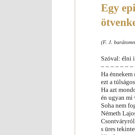
Egy epi
ötvenk
(F. J. barátom
Szóval: élni 
– – – – – – –
Ha énnekem 
ezt a túlságo
Ha azt mondod
én ugyan mi 
Soha nem fog
Németh Lajos
Csontváryról,
s üres tekinte