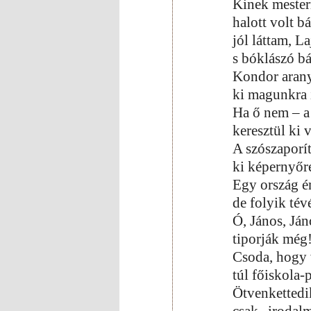
Kinek mesterr
halott volt b
jól láttam, L
s bóklászó bá
Kondor aran
ki magunkra i
Ha ő nem – a
keresztül ki
A szószaporí
ki képernyőr
Egy ország é
de folyik tév
Ó, János, Ján
tiporják még!
Csoda, hogy v
túl főiskola-
Ötvenkettedi