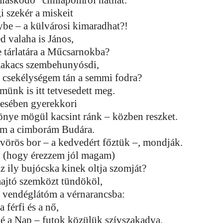
miaskodó” címlapomról hathat.
 szekér a miskeit
ybe – a külvárosi kimaradhat?!
d valaha is János,
 tárlatára a Műcsarnokba?
makacs szembehunyósdi,
, csekélységem tán a semmi fodra?
emünk is itt tetvesedett meg.
esében gyerekkori
önye mögül kacsint ránk – közben reszket.
m a cimborám Budára.
, vörös bor – a kedvedért főztük –, mondják.
 (hogy érezzem jól magam)
z ily bujócska kinek oltja szomját?
ajtó szemközt tündököl,
t vendéglátóm a vérnarancsba:
 férfi és a nő,
é a Nap – futok közülük szívszakadva.