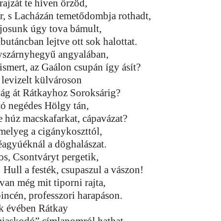
ajzát te híven őrzöd,
ár, s Lacházán temetődombja rothadt,
ajosunk úgy tova bámult,
butáncban lejtve ott sok halottat.
yszárnyhegyű angyalában,
smert, az Gaálon csupán így ásít?
 levizelt külvároson
 vág át Rátkayhoz Soroksárig?
tó negédes Hölgy tán,
e húz macskafarkat, cápavázat?
melyeg a cigánykoszttól,
éagyúéknál a döghalászat.
os, Csontváryt pergetik,
 Hull a festék, csupaszul a vászon!
an még mit tiporni rajta,
pincén, professzori harapáson.
k évében Rátkay