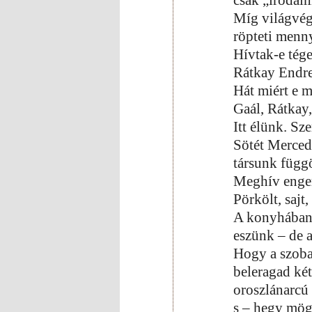
csak „irodal
Míg világvégi
röpteti menn
Hívtak-e tége
Rátkay Endre
Hát miért e 
Gaál, Rátkay
Itt élünk. Sz
Sötét Merced
társunk függ
Meghív enge
Pörkölt, sajt
A konyhában
eszünk – de a
Hogy a szoba
beleragad ké
oroszlánarcú a
s – hegy mög