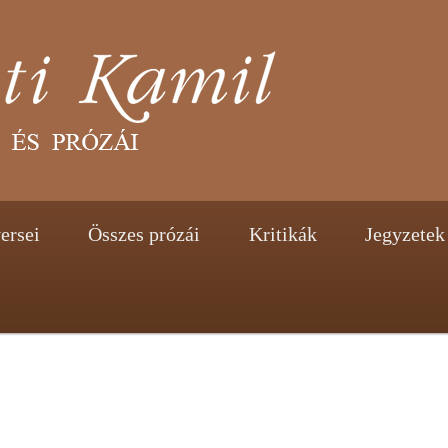
tent
ontent
ersei
Összes prózái
Kritikák
Jegyzetek