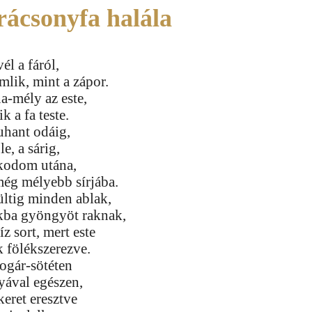
rácsonyfa halála
él a fáról,
lik, mint a zápor.
a-mély az este,
k a fa teste.
uhant odáig,
le, a sárig,
kodom utána,
ég mélyebb sírjába.
ültig minden ablak,
kba gyöngyöt raknak,
íz sort, mert este
 fölékszerezve.
ogár-sötéten
yával egészen,
eret eresztve