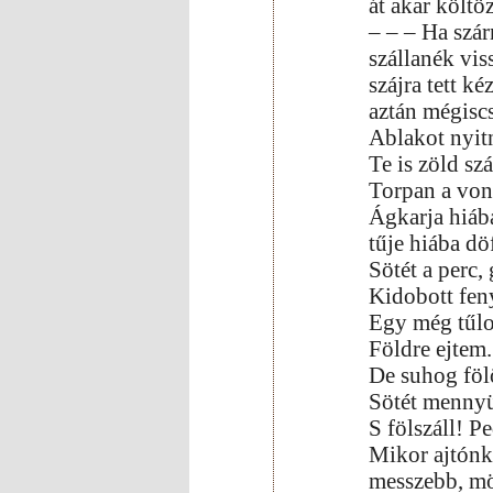
át akar költöz
– – – Ha szá
szállanék vi
szájra tett k
aztán mégiscs
Ablakot nyit
Te is zöld sz
Torpan a vons
Ágkarja hiáb
tűje hiába dö
Sötét a perc, 
Kidobott fen
Egy még tűlo
Földre ejtem
De suhog föl
Sötét mennyü
S fölszáll! P
Mikor ajtónk
messzebb, mö