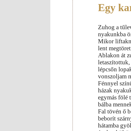
Egy ka
Zuhog a tűlev
nyakunkba öm
Mikor liftakn
lent megtöreti
Ablakon át z
letaszítottuk, 
lépcsőn lopa
vonszoljam m
Fénnyel szín
házak nyaku
egymás fölé t
bálba mennek
Fal tövén ő b
beborít szárn
hátamba gyök