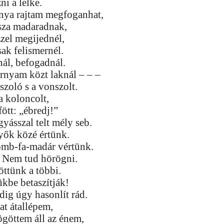
ni a lelke.
rnya rajtam megfoganhat,
ssza madaradnak,
ézzel megijednél,
ak felismernél.
nál, befogadnál.
árnyam közt laknál – – –
zoló s a vonszolt.
a koloncolt,
fött: „ébredj!”
gyásszal telt mély seb.
yők közé értünk.
mb-fa-madár vértünk.
. Nem tud hörögni.
öttünk a többi.
kbe betaszítják!
edig úgy hasonlít rád.
at átallépem,
göttem áll az énem,