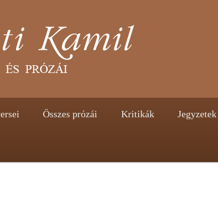
tent
ontent
ersei
Összes prózái
Kritikák
Jegyzetek