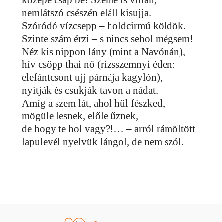
nemlátszó csészén eláll kisujja.
Szóródó vízcsepp – holdcirmú köldök.
Szinte szám érzi – s nincs sehol mégsem!
Néz kis nippon lány (mint a Navónán),
hív csöpp thai nő (rizsszemnyi éden:
elefántcsont ujj párnája kagylón),
nyitják és csukják tavon a nádat.
Amíg a szem lát, ahol hűl fészked,
mögüle lesnek, előle űznek,
de hogy te hol vagy?!… – arról rámöltött
lapulevél nyelvük lángol, de nem szól.