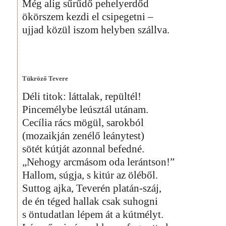
Még alig sűrűdő pehelyerdőd
ökörszem kezdi el csipegetni –
ujjad közül iszom helyben szállva.
Tükröző Tevere
Déli titok: láttalak, repültél!
Pincemélybe leúsztál utánam.
Cecília rács mögül, sarokból
(mozaikján zenélő leánytest)
sötét kútját azonnal befedné.
„Nehogy arcmásom oda lerántson!”
Hallom, súgja, s kitúr az öléből.
Suttog ajka, Teverén platán-száj,
de én téged hallak csak suhogni
s öntudatlan lépem át a kútmélyt.