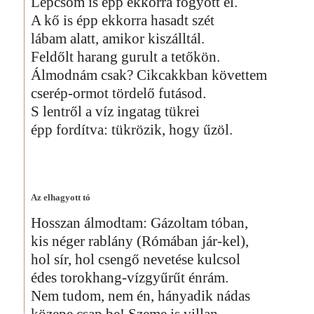
Lépcsőm is épp ekkorra fogyott el.
A kő is épp ekkorra hasadt szét
lábam alatt, amikor kiszálltál.
Feldőlt harang gurult a tetőkön.
Álmodnám csak? Cikcakkban követtem
cserép-ormot tördelő futásod.
S lentről a víz ingatag tükrei
épp fordítva: tükrözik, hogy űzöl.
Az elhagyott tó
Hosszan álmodtam: Gázoltam tóban,
kis néger rablány (Rómában jár-kel),
hol sír, hol csengő nevetése kulcsol
édes torokhang-vízgyűrűt énrám.
Nem tudom, nem én, hányadik nádas
közepe csap be! Szeme is villan,