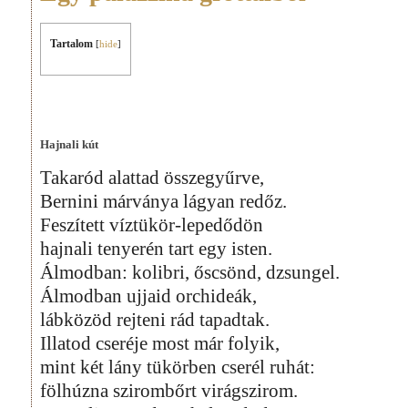
Tartalom
[
hide
]
Hajnali kút
Takaród alattad összegyűrve,
Bernini márványa lágyan redőz.
Feszített víztükör-lepedődön
hajnali tenyerén tart egy isten.
Álmodban: kolibri, őscsönd, dzsungel.
Álmodban ujjaid orchideák,
lábközöd rejteni rád tapadtak.
Illatod cseréje most már folyik,
mint két lány tükörben cserél ruhát:
fölhúzna szirombőrt virágszirom.