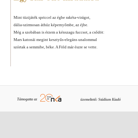
Mint tüzijáték spriccel az égbe rakéta-virágot,
dália-szirmosan áthúz képernyőmbe, az éjbe.
Még a szobában is érzem a kénszagu fuccsot, a csődöt:
Mars katonái megint kesztyűs-elegáns unalommal
szórtak a semmibe, béke. A Föld már észre se vette.
Támogatta az
üzemeltető: Stádium Kiadó