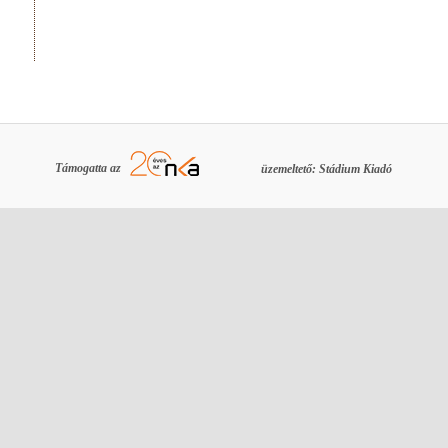
Támogatta az
üzemeltető: Stádium Kiadó