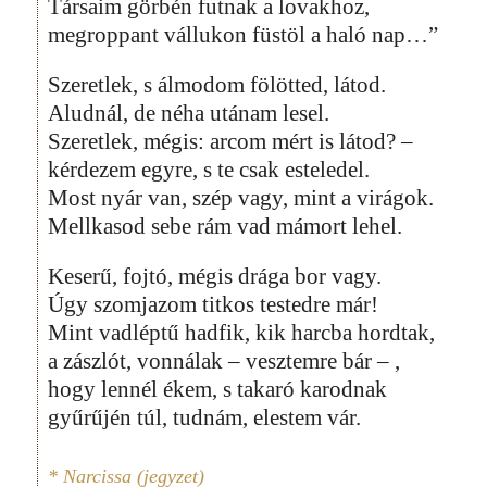
Társaim görbén futnak a lovakhoz,
megroppant vállukon füstöl a haló nap…”
Szeretlek, s álmodom fölötted, látod.
Aludnál, de néha utánam lesel.
Szeretlek, mégis: arcom mért is látod? –
kérdezem egyre, s te csak esteledel.
Most nyár van, szép vagy, mint a virágok.
Mellkasod sebe rám vad mámort lehel.
Keserű, fojtó, mégis drága bor vagy.
Úgy szomjazom titkos testedre már!
Mint vadléptű hadfik, kik harcba hordtak,
a zászlót, vonnálak – vesztemre bár – ,
hogy lennél ékem, s takaró karodnak
gyűrűjén túl, tudnám, elestem vár.
* Narcissa (jegyzet)