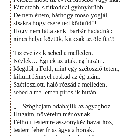
Fáradtabb, s titkoddal gyönyörűbb.
De nem értem, bárhogy mosolyogjál,
sisakra hogy cserélted kötötűd?!
Hogy nem látta senki barbár hadadnál:
nincs helye köztük, kit csak az öle fűt?!
Tíz éve izzik sebed a melleden.
Nézlek… Égnek az utak, ég hazám.
Megdől a Föld, mint egy szétoszló tetem,
kihullt fénnyel roskad az ég alám.
Szétfoszlott, haló rózsád a melleden,
sebed a mellemen piroslik bután.
„…Szöghajam odahajlik az agyaghoz.
Hugaim, nővéreim már óvnak.
Félholt testemre asszonykéz havat hoz,
testem fehér friss ágya a hónak.