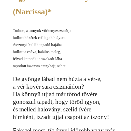
(Narcissa)*
Tudom, a tornyok vörhenyes zsarátja
hullott közétek csillagok helyett.
Asszonyi hullák tapadó hajába
hullott a csóva, halálos-meleg,
félvad katonák inaszakadt lába
tapodott iszamos aranyhajt, sebet.
De gyönge lábad nem húzta a vér-e,
a vér kövér sara csizmáidon?
Ha könnyű ujjad már tőröd tövére
gonoszul tapadt, hogy tőröd igyon,
és melled halovány, szelíd ívére
hímként, izzadt ujjal csapott az iszony!
Fekszel most, tíz évvel idősebb vagy már.