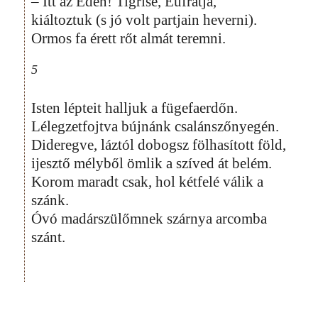
– Itt az Éden! Tigrise, Eufrátja,
kiáltoztuk (s jó volt partjain heverni).
Ormos fa érett rőt almát teremni.
5
Isten lépteit halljuk a fügefaerdőn.
Lélegzetfojtva bújnánk csalánszőnyegén.
Dideregve, láztól dobogsz fölhasított föld,
ijesztő mélyből ömlik a szíved át belém.
Korom maradt csak, hol kétfelé válik a
szánk.
Óvó madárszülőmnek szárnya arcomba
szánt.