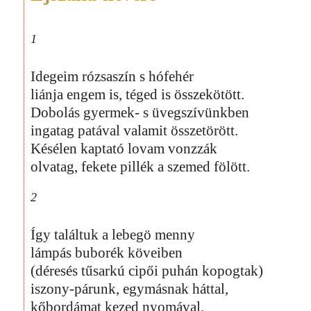
1
Idegeim rózsaszín s hófehér
liánja engem is, téged is összekötött.
Dobolás gyermek- s üvegszívünkben
ingatag patával valamit összetörött.
Késélen kaptató lovam vonzzák
olvatag, fekete pillék a szemed fölött.
2
Így találtuk a lebegö menny
lámpás buborék köveiben
(déresés tűsarkú cipői puhán kopogtak)
iszony-párunk, egymásnak háttal,
kőbordámat kezed nyomával,