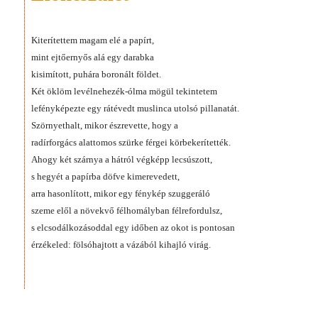
Kiterítettem magam elé a papírt,
mint ejtőernyős alá egy darabka
kisimított, puhára boronált földet.
Két öklöm levélnehezék-ólma mögül tekintetem
lefényképezte egy rátévedt muslinca utolsó pillanatát.
Szörnyethalt, mikor észrevette, hogy a
radírforgács alattomos szürke férgei körbekerítették.
Ahogy két szárnya a hátról végképp lecsúszott,
s hegyét a papírba döfve kimerevedett,
arra hasonlított, mikor egy fénykép szuggeráló
szeme elől a növekvő félhomályban félrefordulsz,
s elcsodálkozásoddal egy időben az okot is pontosan
érzékeled: fölsóhajtott a vázából kihajló virág.