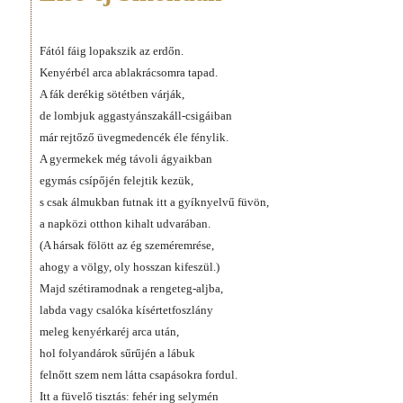
Fától fáig lopakszik az erdőn.
Kenyérbél arca ablakrácsomra tapad.
A fák derékig sötétben várják,
de lombjuk aggastyánszakáll-csigáiban
már rejtőző üvegmedencék éle fénylik.
A gyermekek még távoli ágyaikban
egymás csípőjén felejtik kezük,
s csak álmukban futnak itt a gyíknyelvű füvön,
a napközi otthon kihalt udvarában.
(A hársak fölött az ég szeméremrése,
ahogy a völgy, oly hosszan kifeszül.)
Majd szétiramodnak a rengeteg-aljba,
labda vagy csalóka kísértetfoszlány
meleg kenyérkaréj arca után,
hol folyandárok sűrűjén a lábuk
felnőtt szem nem látta csapásokra fordul.
Itt a füvelő tisztás: fehér ing selymén