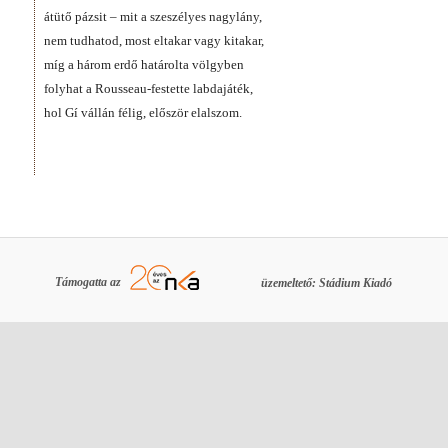
átütő pázsit – mit a szeszélyes nagylány,
nem tudhatod, most eltakar vagy kitakar,
míg a három erdő határolta völgyben
folyhat a Rousseau-festette labdajáték,
hol Gí vállán félig, először elalszom.
Támogatta az
üzemeltető: Stádium Kiadó