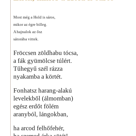
Most még a Hold is sáros,
mikor az égre billeg.
A hajnalok az ősz
sátorába vittek.
Fröccsen zöldhabu tócsa,
a fák gyümölcse túlért.
Tűhegyű szél rázza
nyakamba a körtét.
Fonhatsz harang-alakú
levelekből (álmomban)
egész erdőt fölém
aranyból, lángokban,
ha arcod felhőfehér,
ha szemed árka sötét!