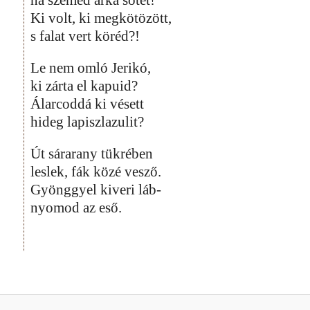
Ki volt, ki megkötözött,
s falat vert köréd?!
Le nem omló Jerikó,
ki zárta el kapuid?
Álarcoddá ki vésett
hideg lapiszlazulit?
Út sárarany tükrében
leslek, fák közé vesző.
Gyönggyel kiveri láb-
nyomod az eső.