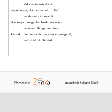
Vakvezető kutyaként
olyan kevés, aki megmarad; itt, fölül
hársfa-nagy álom a lét.
A szárnya ő maga, lombsuhogás szava
hárszene. Hangszere nincs.
Hacsak: Csupán teveled vagyok egymagam!,
hallod időnk. Teleink.
Támogatta az
üzemeltető: Stádium Kiadó