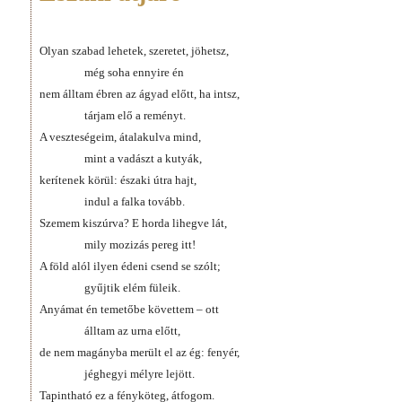
Olyan szabad lehetek, szeretet, jöhetsz,
még soha ennyire én
nem álltam ébren az ágyad előtt, ha intsz,
tárjam elő a reményt.
A veszteségeim, átalakulva mind,
mint a vadászt a kutyák,
kerítenek körül: északi útra hajt,
indul a falka tovább.
Szemem kiszúrva? E horda lihegve lát,
mily mozizás pereg itt!
A föld alól ilyen édeni csend se szólt;
gyűjtik elém füleik.
Anyámat én temetőbe követtem – ott
álltam az urna előtt,
de nem magányba merült el az ég: fenyér,
jéghegyi mélyre lejött.
Tapintható ez a fényköteg, átfogom.