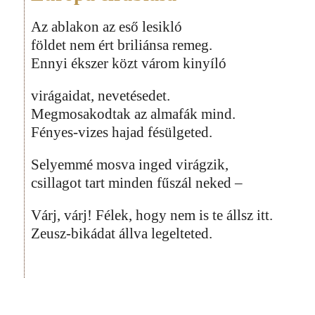
Az ablakon az eső lesikló
földet nem ért briliánsa remeg.
Ennyi ékszer közt várom kinyíló
virágaidat, nevetésedet.
Megmosakodtak az almafák mind.
Fényes-vizes hajad fésülgeted.
Selyemmé mosva inged virágzik,
csillagot tart minden fűszál neked –
Várj, várj! Félek, hogy nem is te állsz itt.
Zeusz-bikádat állva legelteted.